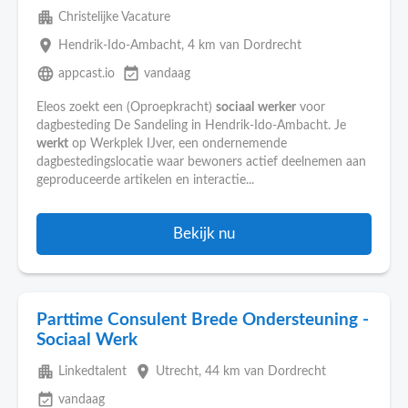
apartment
Christelijke Vacature
place
Hendrik-Ido-Ambacht
, 4 km van Dordrecht
language
event_available
appcast.io
vandaag
Eleos zoekt een (Oproepkracht)
sociaal
werker
voor
dagbesteding De Sandeling in Hendrik-Ido-Ambacht. Je
werkt
op Werkplek IJver, een ondernemende
dagbestedingslocatie waar bewoners actief deelnemen aan
geproduceerde artikelen en interactie...
Bekijk nu
Parttime Consulent Brede Ondersteuning -
Sociaal Werk
apartment
place
Linkedtalent
Utrecht
, 44 km van Dordrecht
event_available
vandaag