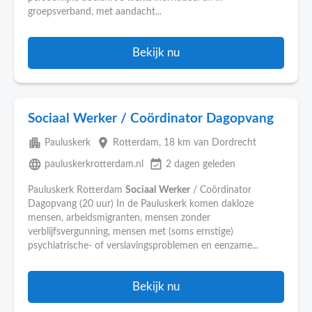
groepsverband, met aandacht...
Bekijk nu
Sociaal Werker / Coördinator Dagopvang
apartment
place
Pauluskerk
Rotterdam
, 18 km van Dordrecht
language
event_available
pauluskerkrotterdam.nl
2 dagen geleden
Pauluskerk Rotterdam
Sociaal
Werker
/ Coördinator
Dagopvang (20 uur) In de Pauluskerk komen dakloze
mensen, arbeidsmigranten, mensen zonder
verblijfsvergunning, mensen met (soms ernstige)
psychiatrische- of verslavingsproblemen en eenzame...
Bekijk nu