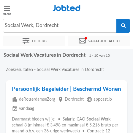
Jobted
Jobted
Vacatures
Sociaal Werk, Dordrecht
Filters
Vacature-alert
Salarissen
Sociaal Werk Vacatures in Dordrecht
Sorteer op
Exacte locatie
Bedrijf
Soort dienstverband
1 - 10 van 10
Zoekresultaten - Sociaal Werk Vacatures in Dordrecht
Persoonlijk Begeleider | Beschermd Wonen
apartment
place
language
deRotterdamseZorg
Dordrecht
appcast.io
event_available
vandaag
Daarnaast bieden wij je: • Salaris: CAO
Sociaal
Werk
schaal 8 (minimaal € 3.498 en maximaal € 5.216 bruto per
maand o.b.v. een 36-urige werkweek) • Contract: 12