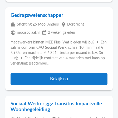
Gedragswetenschapper
apartment
place
Stichting Zo Mooi Anders
Dordrecht
language
event_available
mooisociaal.nl
2 weken geleden
medewerkers binnen MEE Plus. Wat bieden wij jou? • Een
salaris conform CAO
Sociaal
Werk
, schaal 10: minimaal €
3.935,- en maximaal € 6.321,- bruto per maand (o.b.v. 36
uur); • Een tijdelijk contract van 4 maanden met kans op
verlenging; (september...
Bekijk nu
Sociaal Werker ggz Transitus Impactvolle
Woonbegeleiding