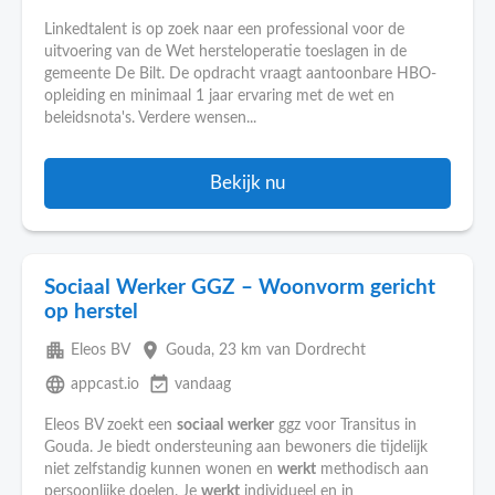
Linkedtalent is op zoek naar een professional voor de
uitvoering van de Wet hersteloperatie toeslagen in de
gemeente De Bilt. De opdracht vraagt aantoonbare HBO-
opleiding en minimaal 1 jaar ervaring met de wet en
beleidsnota's. Verdere wensen...
Bekijk nu
Sociaal Werker GGZ – Woonvorm gericht
op herstel
apartment
place
Eleos BV
Gouda
, 23 km van Dordrecht
language
event_available
appcast.io
vandaag
Eleos BV zoekt een
sociaal
werker
ggz voor Transitus in
Gouda. Je biedt ondersteuning aan bewoners die tijdelijk
niet zelfstandig kunnen wonen en
werkt
methodisch aan
persoonlijke doelen. Je
werkt
individueel en in