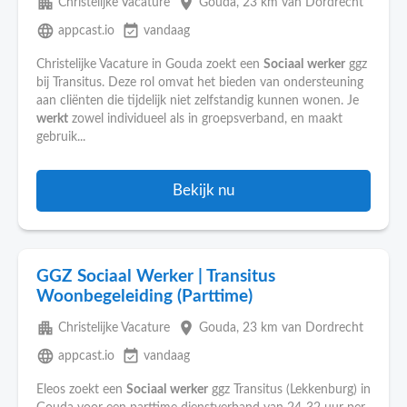
apartment
place
Christelijke Vacature
Gouda
, 23 km van Dordrecht
language
event_available
appcast.io
vandaag
Christelijke Vacature in Gouda zoekt een
Sociaal
werker
ggz
bij Transitus. Deze rol omvat het bieden van ondersteuning
aan cliënten die tijdelijk niet zelfstandig kunnen wonen. Je
werkt
zowel individueel als in groepsverband, en maakt
gebruik...
Bekijk nu
GGZ Sociaal Werker | Transitus
Woonbegeleiding (Parttime)
apartment
place
Christelijke Vacature
Gouda
, 23 km van Dordrecht
language
event_available
appcast.io
vandaag
Eleos zoekt een
Sociaal
werker
ggz Transitus (Lekkenburg) in