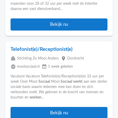
maanden voor 28 of 32 uur per week met de intentie
daarna een vast dienstverband...
Bekijk nu
Telefonist(e)/Receptionist(e)
apartment
place
Stichting Zo Mooi Anders
Dordrecht
language
event_available
mooisociaal.nl
1 week geleden
Vacature Vacature Telefonist(e)/Receptionist(e) 32 uur per
week Over Mooi
Sociaal
Mooi
Sociaal
werkt
aan een sterke
sociale basis waarin iedereen mee kan doen en zich
verbonden voelt. We geloven in de kracht van mensen en
buurten en
werken
...
Bekijk nu