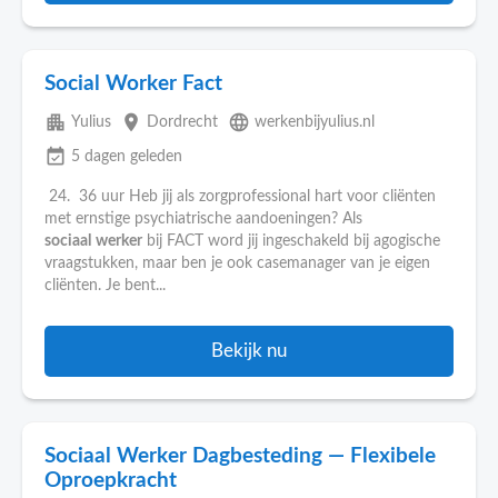
Social Worker Fact
apartment
place
language
Yulius
Dordrecht
werkenbijyulius.nl
event_available
5 dagen geleden
24. 36 uur Heb jij als zorgprofessional hart voor cliënten
met ernstige psychiatrische aandoeningen? Als
sociaal
werker
bij FACT word jij ingeschakeld bij agogische
vraagstukken, maar ben je ook casemanager van je eigen
cliënten. Je bent...
Bekijk nu
Sociaal Werker Dagbesteding — Flexibele
Oproepkracht