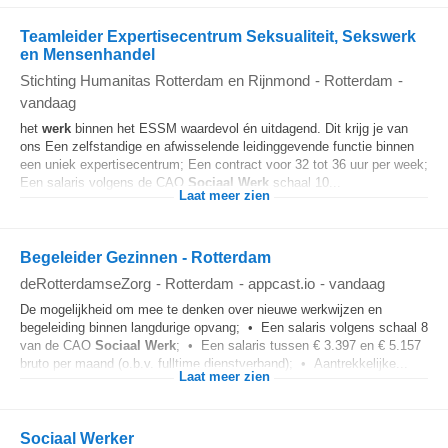
Teamleider Expertisecentrum Seksualiteit, Sekswerk
en Mensenhandel
Stichting Humanitas Rotterdam en Rijnmond
-
Rotterdam
-
vandaag
het
werk
binnen het ESSM waardevol én uitdagend. Dit krijg je van
ons Een zelfstandige en afwisselende leidinggevende functie binnen
een uniek expertisecentrum; Een contract voor 32 tot 36 uur per week;
Een salaris volgens de CAO
Sociaal
Werk
schaal 10...
Laat meer zien
Begeleider Gezinnen - Rotterdam
deRotterdamseZorg
-
Rotterdam
-
appcast.io
-
vandaag
De mogelijkheid om mee te denken over nieuwe werkwijzen en
begeleiding binnen langdurige opvang; • Een salaris volgens schaal 8
van de CAO
Sociaal
Werk
; • Een salaris tussen € 3.397 en € 5.157
bruto per maand (o.b.v. fulltime dienstverband); • Aantrekkelijke...
Laat meer zien
Sociaal Werker