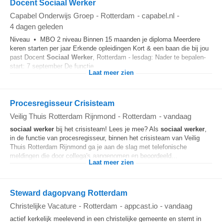
Docent Sociaal Werker
Capabel Onderwijs Groep
-
Rotterdam
-
capabel.nl
-
4 dagen geleden
Niveau • MBO 2 niveau Binnen 15 maanden je diploma Meerdere
keren starten per jaar Erkende opleidingen Kort & een baan die bij jou
past Docent
Sociaal
Werker
, Rotterdam - lesdag: Nader te bepalen-
start: 7 september De functie...
Laat meer zien
Procesregisseur Crisisteam
Veilig Thuis Rotterdam Rijnmond
-
Rotterdam
-
vandaag
sociaal
werker
bij het crisisteam! Lees je mee? Als
sociaal
werker
,
in de functie van procesregisseur, binnen het crisisteam van Veilig
Thuis Rotterdam Rijnmond ga je aan de slag met telefonische
meldingen die door collega's aangenomen en beoordeeld...
Laat meer zien
Steward dagopvang Rotterdam
Christelijke Vacature
-
Rotterdam
-
appcast.io
-
vandaag
actief kerkelijk meelevend in een christelijke gemeente en stemt in