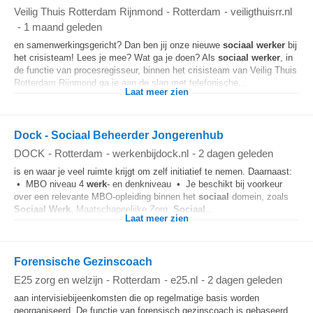
Veilig Thuis Rotterdam Rijnmond
-
Rotterdam
-
veiligthuisrr.nl
-
1 maand geleden
en samenwerkingsgericht? Dan ben jij onze nieuwe
sociaal
werker
bij
het crisisteam! Lees je mee? Wat ga je doen? Als
sociaal
werker
, in
de functie van procesregisseur, binnen het crisisteam van Veilig Thuis
Rotterdam Rijnmond ga je aan de slag met telefonische...
Laat meer zien
Dock - Sociaal Beheerder Jongerenhub
DOCK
-
Rotterdam
-
werkenbijdock.nl
-
2 dagen geleden
is en waar je veel ruimte krijgt om zelf initiatief te nemen. Daarnaast:
• MBO niveau 4
werk
- en denkniveau • Je beschikt bij voorkeur
over een relevante MBO-opleiding binnen het
sociaal
domein, zoals
Sociaal
Werk
, Maatschappelijke Zorg,
Sociaal
...
Laat meer zien
Forensische Gezinscoach
E25 zorg en welzijn
-
Rotterdam
-
e25.nl
-
2 dagen geleden
aan intervisiebijeenkomsten die op regelmatige basis worden
georganiseerd. De functie van forensisch gezinscoach is gebaseerd