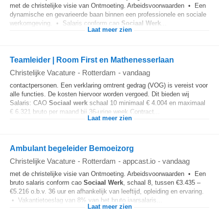
met de christelijke visie van Ontmoeting. Arbeidsvoorwaarden • Een
dynamische en gevarieerde baan binnen een professionele en sociale
werkomgeving. • Salaris conform cao
Sociaal
Werk
...
Laat meer zien
Teamleider | Room First en Mathenesserlaan
Christelijke Vacature
-
Rotterdam
-
vandaag
contactpersonen. Een verklaring omtrent gedrag (VOG) is vereist voor
alle functies. De kosten hiervoor worden vergoed. Dit bieden wij
Salaris: CAO
Sociaal
werk
schaal 10 minimaal € 4.004 en maximaal
€ 6.321 bruto per maand bij 36-urige week Contract...
Laat meer zien
Ambulant begeleider Bemoeizorg
Christelijke Vacature
-
Rotterdam
-
appcast.io
-
vandaag
met de christelijke visie van Ontmoeting. Arbeidsvoorwaarden • Een
bruto salaris conform cao
Sociaal
Werk
, schaal 8, tussen €3.435 –
€5.216 o.b.v. 36 uur en afhankelijk van leeftijd, opleiding en ervaring.
• Vakantietoeslag van 8% van het bruto jaarsalaris...
Laat meer zien