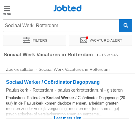
Jobted
Jobted
Vacatures
Sociaal Werk, Rotterdam
Filters
Vacature-alert
Salarissen
Sorteer op
Exacte locatie
Bedrijf
Uitzendbureau
Soo
Sociaal Werk Vacatures in Rotterdam
1 - 15 van 46
Zoekresultaten - Sociaal Werk Vacatures in Rotterdam
Sociaal Werker / Coördinator Dagopvang
Pauluskerk
-
Rotterdam
-
pauluskerkrotterdam.nl
-
gisteren
Pauluskerk Rotterdam
Sociaal
Werker
/ Coördinator Dagopvang (20
uur) In de Pauluskerk komen dakloze mensen, arbeidsmigranten,
mensen zonder verblijfsvergunning, mensen met (soms ernstige)
psychiatrische- of verslavingsproblemen en eenzame...
Laat meer zien