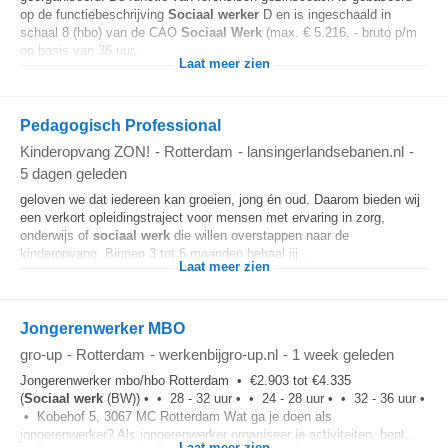
op de functiebeschrijving
Sociaal
werker
D en is ingeschaald in
schaal 8 (hbo) van de CAO
Sociaal
Werk
(max. € 5.216, - bruto p/m
op basis van 36 uur...
Laat meer zien
Pedagogisch Professional
Kinderopvang ZON!
-
Rotterdam
-
lansingerlandsebanen.nl
-
5 dagen geleden
geloven we dat iedereen kan groeien, jong én oud. Daarom bieden wij
een verkort opleidingstraject voor mensen met ervaring in zorg,
onderwijs of
sociaal
werk
die willen overstappen naar de
kinderopvang. Binnen 3 tot 6 maanden behaal jij...
Laat meer zien
Jongerenwerker MBO
gro-up
-
Rotterdam
-
werkenbijgro-up.nl
-
1 week geleden
Jongerenwerker mbo/hbo Rotterdam • €2.903 tot €4.335
(
Sociaal
werk
(BW)) • • 28 - 32 uur • • 24 - 28 uur • • 32 - 36 uur •
• Kobehof 5, 3067 MC Rotterdam Wat ga je doen als
jongerenwerker? Als jongerenwerker organiseer je activiteiten, bent...