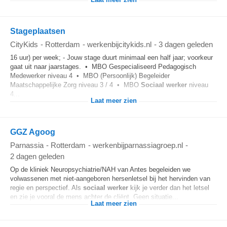
Laat meer zien
Stageplaatsen
CityKids
-
Rotterdam
-
werkenbijcitykids.nl
-
3 dagen geleden
16 uur) per week; - Jouw stage duurt minimaal een half jaar; voorkeur
gaat uit naar jaarstages. • MBO Gespecialiseerd Pedagogisch
Medewerker niveau 4 • MBO (Persoonlijk) Begeleider
Maatschappelijke Zorg niveau 3 / 4 • MBO
Sociaal
werker
niveau
4...
Laat meer zien
GGZ Agoog
Parnassia
-
Rotterdam
-
werkenbijparnassiagroep.nl
-
2 dagen geleden
Op de kliniek Neuropsychiatrie/NAH van Antes begeleiden we
volwassenen met niet-aangeboren hersenletsel bij het hervinden van
regie en perspectief. Als
sociaal
werker
kijk je verder dan het letsel
en zie je vooral de mens achter de cliënt. Geen situatie...
Laat meer zien