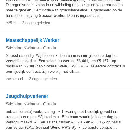
De organisatie is volop in ontwikkeling en je krijgt de kans om daarin
mee te groeien. De functie van groepsbegeleider is gebaseerd op de
functiebeschrijving
Sociaal
werker
D en is ingeschaald...
e25.nl
-
2 dagen geleden
Maatschappelijk Werker
Stichting Kwintes
-
Gouda
Stressbestendig. Wij bieden • Een baan waarin je iedere dag het
verschil maakt! • Een salaris tussen de €3.461,- en €5.157,- op
basis van 36 uur (cao
Sociaal
werk
, FWG 8). • Je eerste contract is
een tijdelijk contract. Zijn we blij met elkaar...
kwintes.nl
-
2 dagen geleden
Jeugdhulpverlener
Stichting Kwintes
-
Gouda
ook ambulante) werkervaring. • Ervaring met huiselijk geweld en
trauma is een pre. Wij bieden • Een baan waarin je iedere dag het
verschil maakt! • Een salaris tussen €3.611,- en €5.705,- op basis
van 36 uur (CAO
Sociaal
Werk
, FWG 9). • Je eerste contract...