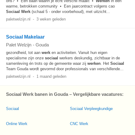
ons? • Een baan waarin je écht verschil maakt •
Werken
in een
warme, betrokken community • Een jaarcontract volgens cao
Sociaal
Werk
(schaal 5 - onder voorbehoud), met uitzicht...
paletwelzijn.nl
-
3 weken geleden
Sociaal Makelaar
Palet Welzijn
-
Gouda
gezondheid, tot aan
werk
en activiteiten. Vanuit hun eigen
specialisme zijn onze
sociaal
werkers deskundig, zichtbaar in de
samenleving én trots op de gemeente waar zij
werken
. Het
Sociaal
Team Gouda wordt gevormd door professionals van verschillende...
paletwelzijn.nl
-
1 maand geleden
Sociaal Werk banen in Gouda – Vergelijkbare vacatures:
Sociaal
Sociaal Verpleegkundige
Online Werk
CNC Werk