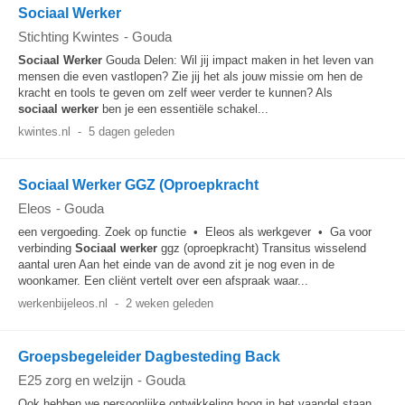
Sociaal Werker
Stichting Kwintes
-
Gouda
Sociaal
Werker
Gouda Delen: Wil jij impact maken in het leven van
mensen die even vastlopen? Zie jij het als jouw missie om hen de
kracht en tools te geven om zelf weer verder te kunnen? Als
sociaal
werker
ben je een essentiële schakel...
kwintes.nl
-
5 dagen geleden
Sociaal Werker GGZ (Oproepkracht
Eleos
-
Gouda
een vergoeding. Zoek op functie • Eleos als werkgever • Ga voor
verbinding
Sociaal
werker
ggz (oproepkracht) Transitus wisselend
aantal uren Aan het einde van de avond zit je nog even in de
woonkamer. Een cliënt vertelt over een afspraak waar...
werkenbijeleos.nl
-
2 weken geleden
Groepsbegeleider Dagbesteding Back
E25 zorg en welzijn
-
Gouda
Ook hebben we persoonlijke ontwikkeling hoog in het vaandel staan.