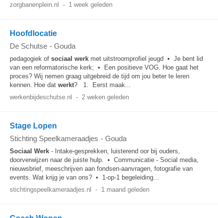
zorgbanenplein.nl
-
1 week geleden
Hoofdlocatie
De Schutse
-
Gouda
pedagogiek of
sociaal
werk
met uitstroomprofiel jeugd • Je bent lid
van een reformatorische kerk; • Een positieve VOG. Hoe gaat het
proces? Wij nemen graag uitgebreid de tijd om jou beter te leren
kennen. Hoe dat
werkt
? 1. Eerst maak...
werkenbijdeschutse.nl
-
2 weken geleden
Stage Lopen
Stichting Speelkameraadjes
-
Gouda
Sociaal
Werk
- Intake-gesprekken, luisterend oor bij ouders,
doorverwijzen naar de juiste hulp. • Communicatie - Social media,
nieuwsbrief, meeschrijven aan fondsen-aanvragen, fotografie van
events. Wat krijg je van ons? • 1-op-1 begeleiding...
stichtingspeelkameraadjes.nl
-
1 maand geleden