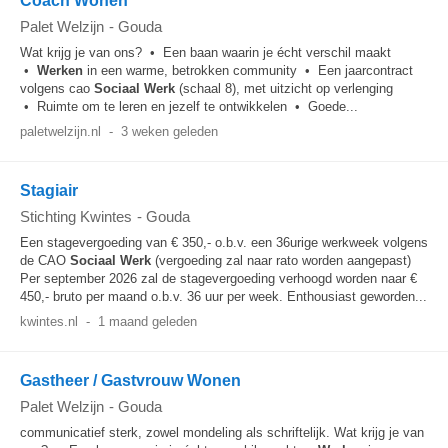
Coach Wonen
Palet Welzijn
-
Gouda
Wat krijg je van ons? • Een baan waarin je écht verschil maakt
•
Werken
in een warme, betrokken community • Een jaarcontract
volgens cao
Sociaal
Werk
(schaal 8), met uitzicht op verlenging
• Ruimte om te leren en jezelf te ontwikkelen • Goede...
paletwelzijn.nl
-
3 weken geleden
Stagiair
Stichting Kwintes
-
Gouda
Een stagevergoeding van € 350,- o.b.v. een 36urige werkweek volgens
de CAO
Sociaal
Werk
(vergoeding zal naar rato worden aangepast)
Per september 2026 zal de stagevergoeding verhoogd worden naar €
450,- bruto per maand o.b.v. 36 uur per week. Enthousiast geworden...
kwintes.nl
-
1 maand geleden
Gastheer / Gastvrouw Wonen
Palet Welzijn
-
Gouda
communicatief sterk, zowel mondeling als schriftelijk. Wat krijg je van