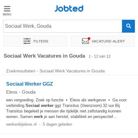
Jobted
Jobted
Vacatures
Sociaal Werk, Gouda
Filters
Vacature-alert
Salarissen
Sorteer op
Exacte locatie
Soort dienstverband
Werkuren
Sociaal Werk Vacatures in Gouda
1 - 12 van 12
Zoekresultaten - Sociaal Werk Vacatures in Gouda
Sociaal Werker GGZ
Eleos
-
Gouda
een vergoeding. Zoek op functie • Eleos als werkgever • Ga voor
verbinding
Sociaal
werker
ggz Transitus (Veenzoom) 32 uur Bij
Transitus begeleid je mensen die tijdelijk niet zelfstandig kunnen
wonen. Samen
werk
je aan herstel, stabiliteit en perspectief...
werkenbijeleos.nl
-
5 dagen geleden