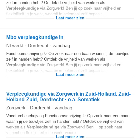
zelf in handen hebt? Ontdek de vrijheid van werken als
Verpleegkundige
via Zorgwerk! Ben jij op zoek naar vrijheid en
flexibiliteit in je werk, waarbij je helemaal zelf bepaalt...
Laat meer zien
Mbo verpleegkundige in
NLwerkt
-
Dordrecht
-
vandaag
Functieomschrijving ✨ Op zoek naar een baan waarin jij de touwtjes
zelf in handen hebt? Ontdek de vrijheid van werken als
Verpleegkundige
via Zorgwerk! Ben jij op zoek naar vrijheid en
flexibiliteit in je werk, waarbij je helemaal zelf bepaalt...
Laat meer zien
Verpleegkundige via Zorgwerk in Zuid-Holland, Zuid-
Holland-Zuid, Dordrecht • o.a. Somatiek
Zorgwerk
-
Dordrecht
-
vandaag
Vacaturebeschrijving Functieomschrijving ✨ Op zoek naar een baan
waarin jij de touwtjes zelf in handen hebt? Ontdek de vrijheid van
werken als
Verpleegkundige
via Zorgwerk! Ben jij op zoek naar
vrijheid en flexibiliteit in je werk, waarbij...
Laat meer zien