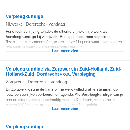
Verpleegkundige
NLwerkt
-
Dordrecht
-
vandaag
Functieomschrijving Ontdek de ultieme vrijheid in je werk als
Verpleegkundige
bij Zorgwerk! Ben jij op zoek naar vrijheid en
flexibiliteit in je zorgcarrière, waarbij je zelf bepaalt waar , wanneer en
hoe vaak je werkt? Als
Verpleegkundige
kun...
Laat meer zien
Verpleegkundige via Zorgwerk in Zuid-Holland, Zuid-
Holland-Zuid, Dordrecht • o.a. Verpleging
Zorgwerk
-
Dordrecht
-
vandaag
Bij Zorgwerk krijg je de kans om je werk volledig af te stemmen op
jouw persoonlijke voorkeuren en agenda. Als
Verpleegkundige
kun je
aan de slag bij diverse opdrachtgevers in Dordrecht, voornamelijk
binnen V&V-huizen, op afdelingen die specifiek gericht...
Laat meer zien
Verpleegkundige