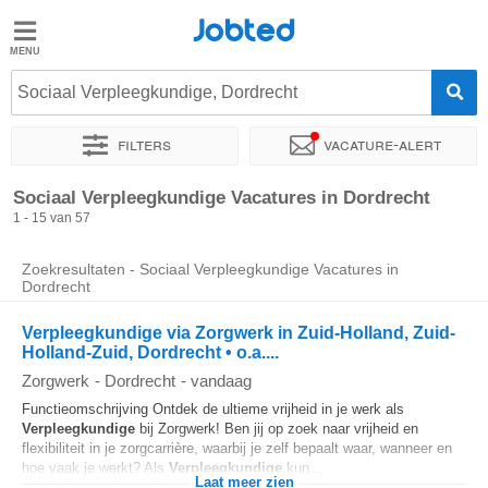
Jobted
Jobted
Vacatures
Sociaal Verpleegkundige, Dordrecht
Filters
Vacature-alert
Salarissen
Sorteer op
Exacte locatie
Bedrijf
Uitzendbureau
Soo
Sociaal Verpleegkundige Vacatures in Dordrecht
1 - 15 van 57
Zoekresultaten - Sociaal Verpleegkundige Vacatures in
Dordrecht
Verpleegkundige via Zorgwerk in Zuid-Holland, Zuid-
Holland-Zuid, Dordrecht • o.a....
Zorgwerk
-
Dordrecht
-
vandaag
Functieomschrijving Ontdek de ultieme vrijheid in je werk als
Verpleegkundige
bij Zorgwerk! Ben jij op zoek naar vrijheid en
flexibiliteit in je zorgcarrière, waarbij je zelf bepaalt waar, wanneer en
hoe vaak je werkt? Als
Verpleegkundige
kun...
Laat meer zien