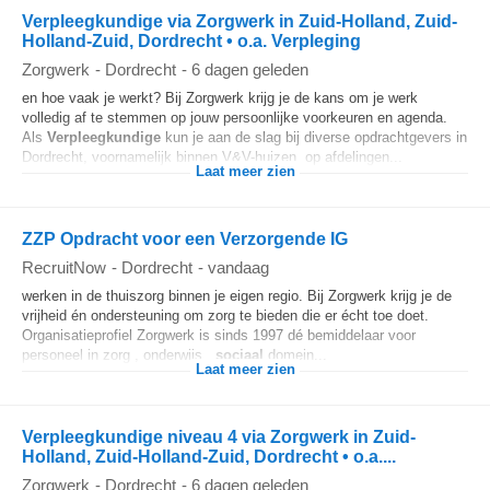
Verpleegkundige via Zorgwerk in Zuid-Holland, Zuid-
Holland-Zuid, Dordrecht • o.a. Verpleging
Zorgwerk
-
Dordrecht
-
6 dagen geleden
en hoe vaak je werkt? Bij Zorgwerk krijg je de kans om je werk
volledig af te stemmen op jouw persoonlijke voorkeuren en agenda.
Als
Verpleegkundige
kun je aan de slag bij diverse opdrachtgevers in
Dordrecht, voornamelijk binnen V&V-huizen, op afdelingen...
Laat meer zien
ZZP Opdracht voor een Verzorgende IG
RecruitNow
-
Dordrecht
-
vandaag
werken in de thuiszorg binnen je eigen regio. Bij Zorgwerk krijg je de
vrijheid én ondersteuning om zorg te bieden die er écht toe doet.
Organisatieprofiel Zorgwerk is sinds 1997 dé bemiddelaar voor
personeel in zorg , onderwijs ,
sociaal
domein...
Laat meer zien
Verpleegkundige niveau 4 via Zorgwerk in Zuid-
Holland, Zuid-Holland-Zuid, Dordrecht • o.a....
Zorgwerk
-
Dordrecht
-
6 dagen geleden