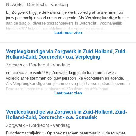
NLwerkt
-
Dordrecht
-
vandaag
Bij Zorgwerk krijg je de kans om je werk volledig af te stemmen op
jouw persoonlijke voorkeuren en agenda. Als
Verpleegkundige
kun je
aan de slag bij diverse opdrachtgevers in Dordrecht , voornamelijk
binnen V&V-huizen , op afdelingen die specifiek gericht...
Laat meer zien
Verpleegkundige via Zorgwerk in Zuid-Holland, Zuid-
Holland-Zuid, Dordrecht • o.a. Verpleging
Zorgwerk
-
Dordrecht
-
vandaag
en hoe vaak je werkt? Bij Zorgwerk krijg je de kans om je werk
volledig af te stemmen op jouw persoonlijke voorkeuren en agenda.
Als
Verpleegkundige
kun je aan de slag bij diverse opdrachtgevers in
Dordrecht, voornamelijk binnen V&V-huizen, op afdelingen...
Laat meer zien
Verpleegkundige via Zorgwerk in Zuid-Holland, Zuid-
Holland-Zuid, Dordrecht • o.a. Somatiek
Zorgwerk
-
Dordrecht
-
vandaag
Functieomschrijving ✨ Op zoek naar een baan waarin jij de touwtjes