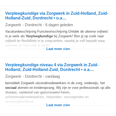
Verpleegkundige via Zorgwerk in Zuid-Holland, Zuid-
Holland-Zuid, Dordrecht • o.a....
Zorgwerk
-
Dordrecht
-
6 dagen geleden
Vacaturebeschrijving Functieomschrijving Ontdek de ultieme vrijheid
in je werk als
Verpleegkundige
bij Zorgwerk! Ben jij op zoek naar
vrijheid en flexibiliteit in je zorgcarrière, waarbij je zelf bepaalt waar,
wanneer en hoe vaak je werkt...
Laat meer zien
Verpleegkundige niveau 4 via Zorgwerk in Zuid-
Holland, Zuid-Holland-Zuid, Dordrecht • o.a....
Zorgwerk
-
Dordrecht
-
vandaag
bemiddelt Zorgwerk uitzendmedewerkers in de zorg, onderwijs, het
sociaal
domein en kinderopvang. Wij zijn er voor professionals op alle
niveaus, variërend van gastvrouwen/-heren,
schoonmaakmedewerkers, helpenden, verzorgenden en
verpleegkundigen
...
Laat meer zien