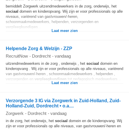
bemiddelt Zorgwerk uitzendmedewerkers in de zorg, onderwijs, het
sociaal
domein en kinderopvang. Wij zijn er voor professionals op alle
niveaus, variërend van gastvrouwen/-heren,
schoonmaakmedewerkers, helpenden, verzorgenden en
verpleegkundigen
...
Laat meer zien
Helpende Zorg & Welzijn - ZZP
RecruitNow
-
Dordrecht
-
vandaag
uitzendmedewerkers in de zorg , onderwijs , het
sociaal
domein en
kinderopvang . Wij zijn er voor professionals op alle niveaus, variërend
van gastvrouwen/-heren , schoonmaakmedewerkers , helpenden ,
verzorgenden en
verpleegkundigen
tot pedagogisch medewerkers...
Laat meer zien
Verzorgende 3 IG via Zorgwerk in Zuid-Holland, Zuid-
Holland-Zuid, Dordrecht • o.a....
Zorgwerk
-
Dordrecht
-
vandaag
in de zorg, het onderwijs, het
sociaal
domein en de kinderopvang. Wij
zijn er voor professionals op alle niveaus, van gastvrouwen/-heren en