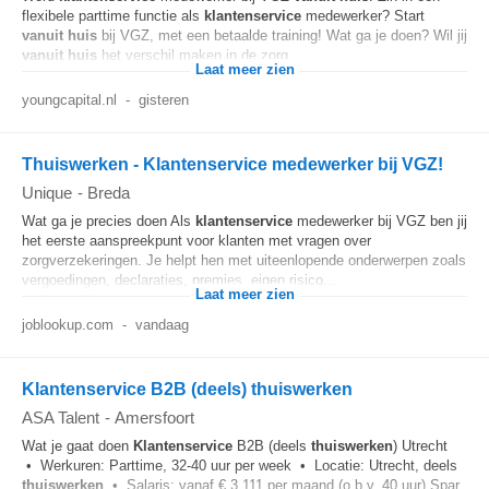
flexibele parttime functie als
klantenservice
medewerker? Start
vanuit huis
bij VGZ, met een betaalde training! Wat ga je doen? Wil jij
vanuit huis
het verschil maken in de zorg...
Laat meer zien
youngcapital.nl
-
gisteren
Thuiswerken - Klantenservice medewerker bij VGZ!
Unique
-
Breda
Wat ga je precies doen Als
klantenservice
medewerker bij VGZ ben jij
het eerste aanspreekpunt voor klanten met vragen over
zorgverzekeringen. Je helpt hen met uiteenlopende onderwerpen zoals
vergoedingen, declaraties, premies, eigen risico...
Laat meer zien
joblookup.com
-
vandaag
Klantenservice B2B (deels) thuiswerken
ASA Talent
-
Amersfoort
Wat je gaat doen
Klantenservice
B2B (deels
thuiswerken
) Utrecht
• Werkuren: Parttime, 32-40 uur per week • Locatie: Utrecht, deels
thuiswerken
• Salaris: vanaf € 3.111 per maand (o.b.v. 40 uur) Spar