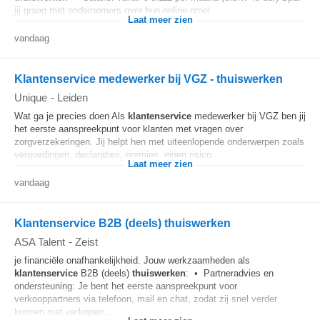
jij graag met ondernemers over hun online groei...
Laat meer zien
vandaag
Klantenservice medewerker bij VGZ - thuiswerken
Unique
-
Leiden
Wat ga je precies doen Als
klantenservice
medewerker bij VGZ ben jij
het eerste aanspreekpunt voor klanten met vragen over
zorgverzekeringen. Jij helpt hen met uiteenlopende onderwerpen zoals
vergoedingen, declaraties, premies, eigen risico...
Laat meer zien
vandaag
Klantenservice B2B (deels) thuiswerken
ASA Talent
-
Zeist
je financiële onafhankelijkheid. Jouw werkzaamheden als
klantenservice
B2B (deels)
thuiswerken
: • Partneradvies en
ondersteuning: Je bent het eerste aanspreekpunt voor
verkooppartners via telefoon, mail en chat, zodat zij snel verder
kunnen met verkopen...