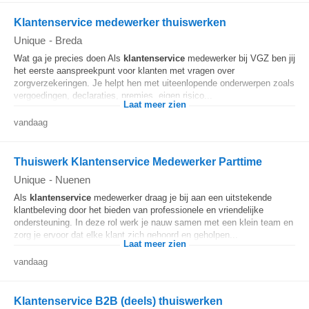
Klantenservice medewerker thuiswerken
Unique
-
Breda
Wat ga je precies doen Als
klantenservice
medewerker bij VGZ ben jij
het eerste aanspreekpunt voor klanten met vragen over
zorgverzekeringen. Je helpt hen met uiteenlopende onderwerpen zoals
vergoedingen, declaraties, premies, eigen risico...
Laat meer zien
vandaag
Thuiswerk Klantenservice Medewerker Parttime
Unique
-
Nuenen
Als
klantenservice
medewerker draag je bij aan een uitstekende
klantbeleving door het bieden van professionele en vriendelijke
ondersteuning. In deze rol werk je nauw samen met een klein team en
zorg je ervoor dat elke klant zich gehoord en geholpen...
Laat meer zien
vandaag
Klantenservice B2B (deels) thuiswerken