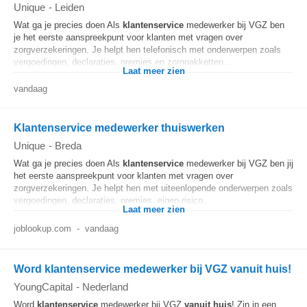
Unique
-
Leiden
Wat ga je precies doen Als
klantenservice
medewerker bij VGZ ben
je het eerste aanspreekpunt voor klanten met vragen over
zorgverzekeringen. Je helpt hen telefonisch met onderwerpen zoals
vergoedingen, declaraties, premies en zorgpakketten...
Laat meer zien
vandaag
Klantenservice medewerker thuiswerken
Unique
-
Breda
Wat ga je precies doen Als
klantenservice
medewerker bij VGZ ben jij
het eerste aanspreekpunt voor klanten met vragen over
zorgverzekeringen. Je helpt hen met uiteenlopende onderwerpen zoals
vergoedingen, declaraties, premies, eigen risico...
Laat meer zien
joblookup.com
-
vandaag
Word klantenservice medewerker bij VGZ vanuit huis!
YoungCapital
-
Nederland
Word
klantenservice
medewerker bij VGZ
vanuit huis
! Zin in een