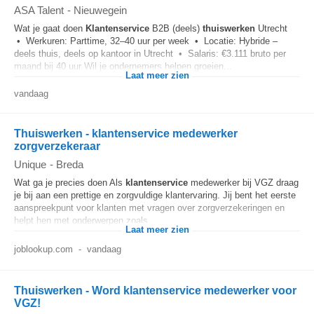
ASA Talent
-
Nieuwegein
Wat je gaat doen
Klantenservice
B2B (deels)
thuiswerken
Utrecht
• Werkuren: Parttime, 32–40 uur per week • Locatie: Hybride –
deels thuis, deels op kantoor in Utrecht • Salaris: €3.111 bruto per
maand bij 40 uur Wil je ondernemers helpen groeien...
Laat meer zien
vandaag
Thuiswerken - klantenservice medewerker
zorgverzekeraar
Unique
-
Breda
Wat ga je precies doen Als
klantenservice
medewerker bij VGZ draag
je bij aan een prettige en zorgvuldige klantervaring. Jij bent het eerste
aanspreekpunt voor klanten met vragen over zorgverzekeringen en
helpt hen met onderwerpen zoals...
Laat meer zien
joblookup.com
-
vandaag
Thuiswerken - Word klantenservice medewerker voor
VGZ!