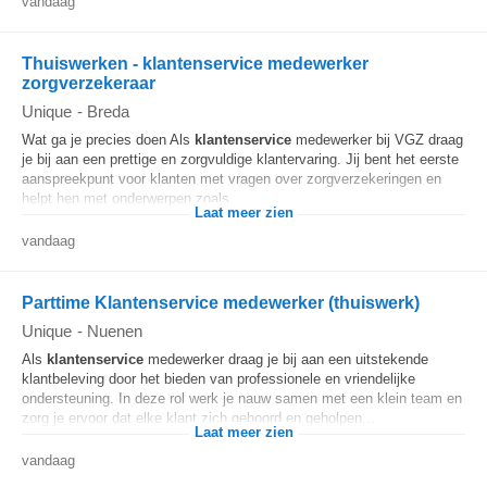
vandaag
Thuiswerken - klantenservice medewerker
zorgverzekeraar
Unique
-
Breda
Wat ga je precies doen Als
klantenservice
medewerker bij VGZ draag
je bij aan een prettige en zorgvuldige klantervaring. Jij bent het eerste
aanspreekpunt voor klanten met vragen over zorgverzekeringen en
helpt hen met onderwerpen zoals...
Laat meer zien
vandaag
Parttime Klantenservice medewerker (thuiswerk)
Unique
-
Nuenen
Als
klantenservice
medewerker draag je bij aan een uitstekende
klantbeleving door het bieden van professionele en vriendelijke
ondersteuning. In deze rol werk je nauw samen met een klein team en
zorg je ervoor dat elke klant zich gehoord en geholpen...
Laat meer zien
vandaag