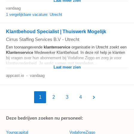
Laat meer zien
vandaag
1 vergelijkbare vacature: Utrecht
Klantbehoud Specialist | Thuiswerk Mogelijk
Cirrus Staffing Services B.V
-
Utrecht
Een toonaangevende
klantenservice
organisatie in Utrecht zoekt een
Klantenservice
Medewerker Klantbehoud. In deze rol help je klanten
bij vragen over hun abonnement bij Vodafone Ziggo en zorg je voor
klanttevredenheid. Je werkt samen met teamleden...
Laat meer zien
appcast.io
-
vandaag
1
2
3
4
Deze bedrijven zoeken nu personeel:
Youngcapital
VodafoneZiggo