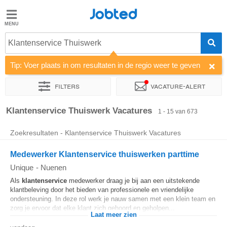
Jobted
Jobted
Vacatures
Klantenservice Thuiswerk
Tip: Voer plaats in om resultaten in de regio weer te geven
Salarissen
Filters
Vacature-alert
Sorteer op
Bedrijf
Uitzendbureau
Soort dienstverband
Klantenservice Thuiswerk Vacatures
1 - 15 van 673
Zoekresultaten - Klantenservice Thuiswerk Vacatures
Medewerker Klantenservice thuiswerken parttime
Unique
-
Nuenen
Als
klantenservice
medewerker draag je bij aan een uitstekende
klantbeleving door het bieden van professionele en vriendelijke
ondersteuning. In deze rol werk je nauw samen met een klein team en
zorg je ervoor dat elke klant zich gehoord en geholpen...
Laat meer zien