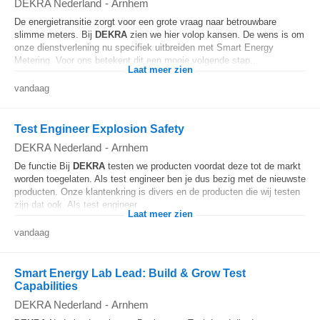
DEKRA Nederland
-
Arnhem
De energietransitie zorgt voor een grote vraag naar betrouwbare
slimme meters. Bij
DEKRA
zien we hier volop kansen. De wens is om
onze dienstverlening nu specifiek uitbreiden met Smart Energy
Metering. Voor ons betekent dit een mooie volgende stap...
Laat meer zien
vandaag
Test Engineer Explosion Safety
DEKRA Nederland
-
Arnhem
De functie Bij
DEKRA
testen we producten voordat deze tot de markt
worden toegelaten. Als test engineer ben je dus bezig met de nieuwste
producten. Onze klantenkring is divers en de producten die wij testen
zijn dat ook. Als test engineer...
Laat meer zien
vandaag
Smart Energy Lab Lead: Build & Grow Test
Capabilities
DEKRA Nederland
-
Arnhem