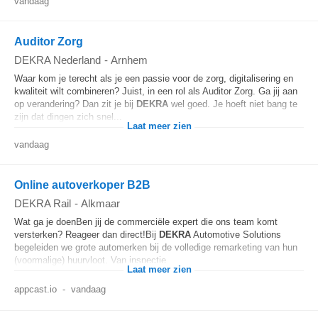
vandaag
Auditor Zorg
DEKRA Nederland
-
Arnhem
Waar kom je terecht als je een passie voor de zorg, digitalisering en
kwaliteit wilt combineren? Juist, in een rol als Auditor Zorg. Ga jij aan
op verandering? Dan zit je bij
DEKRA
wel goed. Je hoeft niet bang te
zijn dat dingen zich snel...
Laat meer zien
vandaag
Online autoverkoper B2B
DEKRA Rail
-
Alkmaar
Wat ga je doenBen jij de commerciële expert die ons team komt
versterken? Reageer dan direct!Bij
DEKRA
Automotive Solutions
begeleiden we grote automerken bij de volledige remarketing van hun
(voormalige) huurvloot. Van inspectie...
Laat meer zien
appcast.io
-
vandaag