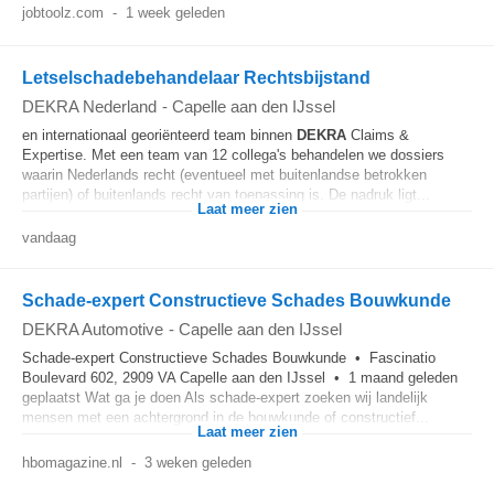
jobtoolz.com
-
1 week geleden
Letselschadebehandelaar Rechtsbijstand
DEKRA Nederland
-
Capelle aan den IJssel
en internationaal georiënteerd team binnen
DEKRA
Claims &
Expertise. Met een team van 12 collega's behandelen we dossiers
waarin Nederlands recht (eventueel met buitenlandse betrokken
partijen) of buitenlands recht van toepassing is. De nadruk ligt...
Laat meer zien
vandaag
Schade-expert Constructieve Schades Bouwkunde
DEKRA Automotive
-
Capelle aan den IJssel
Schade-expert Constructieve Schades Bouwkunde • Fascinatio
Boulevard 602, 2909 VA Capelle aan den IJssel • 1 maand geleden
geplaatst Wat ga je doen Als schade-expert zoeken wij landelijk
mensen met een achtergrond in de bouwkunde of constructief...
Laat meer zien
hbomagazine.nl
-
3 weken geleden