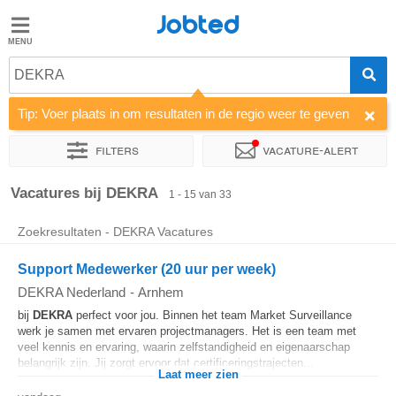
Jobted
Jobted
Vacatures
DEKRA
Tip: Voer plaats in om resultaten in de regio weer te geven
Salarissen
Filters
Vacature-alert
Sorteer op
Bedrijf
Uitzendbureau
Soort dienstverband
Vacatures bij DEKRA
1 - 15 van 33
Zoekresultaten - DEKRA Vacatures
Support Medewerker (20 uur per week)
DEKRA Nederland
-
Arnhem
bij
DEKRA
perfect voor jou. Binnen het team Market Surveillance
werk je samen met ervaren projectmanagers. Het is een team met
veel kennis en ervaring, waarin zelfstandigheid en eigenaarschap
belangrijk zijn. Jij zorgt ervoor dat certificeringstrajecten...
Laat meer zien