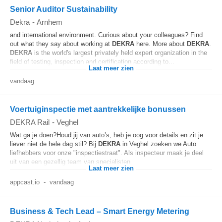
Senior Auditor Sustainability
Dekra
-
Arnhem
and international environment. Curious about your colleagues? Find
out what they say about working at
DEKRA
here. More about
DEKRA
.
DEKRA
is the world's largest privately held expert organization in the
field of testing, inspection and certification according to...
Laat meer zien
vandaag
Voertuiginspectie met aantrekkelijke bonussen
DEKRA Rail
-
Veghel
Wat ga je doen?Houd jij van auto’s, heb je oog voor details en zit je
liever niet de hele dag stil? Bij
DEKRA
in Veghel zoeken we Auto
liefhebbers voor onze "inspectiestraat". Als inspecteur maak je deel
uit van een gezellig team van specialisten...
Laat meer zien
appcast.io
-
vandaag
Business & Tech Lead – Smart Energy Metering