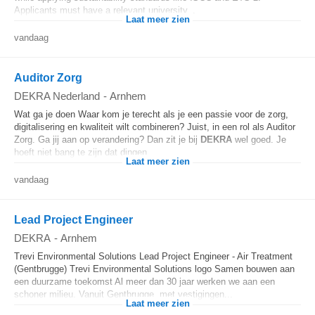
Applicants must have a relevant university...
Laat meer zien
vandaag
Auditor Zorg
DEKRA Nederland
-
Arnhem
Wat ga je doen Waar kom je terecht als je een passie voor de zorg,
digitalisering en kwaliteit wilt combineren? Juist, in een rol als Auditor
Zorg. Ga jij aan op verandering? Dan zit je bij
DEKRA
wel goed. Je
hoeft niet bang te zijn dat dingen...
Laat meer zien
vandaag
Lead Project Engineer
DEKRA
-
Arnhem
Trevi Environmental Solutions Lead Project Engineer - Air Treatment
(Gentbrugge) Trevi Environmental Solutions logo Samen bouwen aan
een duurzame toekomst Al meer dan 30 jaar werken we aan een
schoner milieu. Vanuit Gentbrugge, met vestigingen...
Laat meer zien