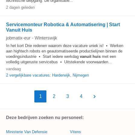
technische diepgang. De organisatie...
2 dagen geleden
Servicemonteur Robotica & Automatisering | Start
Vanuit Huis
jobmatix-eur
-
Winterswijk
In het kort Drie redenen waarom deze vacature uniek is! • Werken
aan hightech robots en geautomatiseerde productielijnen binnen de
voedingsindustrie • Start iedere werkdag
vanuit huis
met een
volledig uitgeruste servicebus • Uitstekende voorwaarden...
vandaag
2 vergelijkbare vacatures: Harderwijk, Nijmegen
1
2
3
4
Deze bedrijven zoeken nu personeel:
Ministerie Van Defensie
Vitens