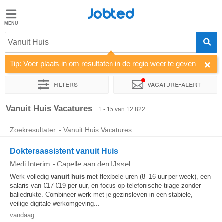
Jobted
Jobted
Vacatures
Vanuit Huis
Tip: Voer plaats in om resultaten in de regio weer te geven
Salarissen
Filters
Vacature-alert
Sorteer op
Bedrijf
Uitzendbureau
Soort dienstverband
Vanuit Huis Vacatures
1 - 15 van 12.822
Zoekresultaten - Vanuit Huis Vacatures
Doktersassistent vanuit Huis
Medi Interim
-
Capelle aan den IJssel
Werk volledig
vanuit huis
met flexibele uren (8–16 uur per week), een
salaris van €17-€19 per uur, en focus op telefonische triage zonder
baliedrukte. Combineer werk met je gezinsleven in een stabiele,
veilige digitale werkomgeving...
vandaag