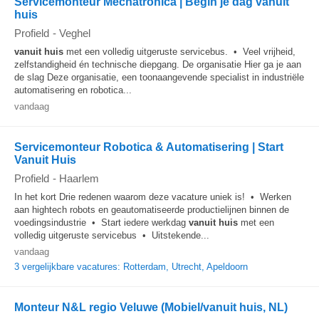
Servicemonteur Mechatronica | Begin je dag vanuit
huis
Profield
-
Veghel
vanuit huis
met een volledig uitgeruste servicebus. • Veel vrijheid,
zelfstandigheid én technische diepgang. De organisatie Hier ga je aan
de slag Deze organisatie, een toonaangevende specialist in industriële
automatisering en robotica...
vandaag
Servicemonteur Robotica & Automatisering | Start
Vanuit Huis
Profield
-
Haarlem
In het kort Drie redenen waarom deze vacature uniek is! • Werken
aan hightech robots en geautomatiseerde productielijnen binnen de
voedingsindustrie • Start iedere werkdag
vanuit huis
met een
volledig uitgeruste servicebus • Uitstekende...
vandaag
3 vergelijkbare vacatures: Rotterdam, Utrecht, Apeldoorn
Monteur N&L regio Veluwe (Mobiel/vanuit huis, NL)