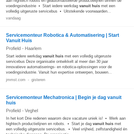
aan hightech robots en geautomatiseerde productielijnen binnen de
voedingsindustrie • Start iedere werkdag
vanuit huis
met een
volledig uitgeruste servicebus • Uitstekende voorwaarden...
vandaag
Servicemonteur Robotica & Automatisering | Start
Vanuit Huis
Profield
-
Haarlem
Start iedere werkdag
vanuit huis
met een volledig uitgeruste
servicebus Deze organisatie ontwikkelt al meer dan 30 jaar
innovatieve automatiserings- en robotica-oplossingen voor de
voedingsindustrie. Vanuit hun expertise ontwerpen, bouwen...
jmmst.com
-
gisteren
Servicemonteur Mechatronica | Begin je dag vanuit
huis
Profield
-
Veghel
In het kort Drie redenen waarom deze vacature uniek is! • Werk aan
hightech productielijnen en robots. • Start je dag
vanuit huis
met
een volledig uitgeruste servicebus. • Veel vrijheid, zelfstandigheid én