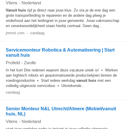
Vitens
-
Nederland
Vanuit huis
rijd je direct naar jouw klus. Zo sta je de ene dag een
grote transportleiding te repareren en de andere dag pleeg je
onderhoud aan het leidingnet in jouw gemeente. Jouw vakmanschap
en verantwoordelijkheid staan hierbij centraal. Geen dag...
jmmst.com
-
vandaag
Servicemonteur Robotica & Automatisering | Start
vanuit huis
Profield
-
Zwolle
In het kort Drie redenen waarom deze vacature uniek is! • Werken
aan hightech robots en geautomatiseerde productielijnen binnen de
voedingsindustrie • Start iedere werkdag
vanuit huis
met een
volledig uitgeruste servicebus • Uitstekende...
vandaag
Senior Monteur N&L Utrecht/Almere (Mobiel/vanuit
huis, NL)
Vitens
-
Nederland
start jouw werkdag zodra je instapt in jouw volledig uitgeruste