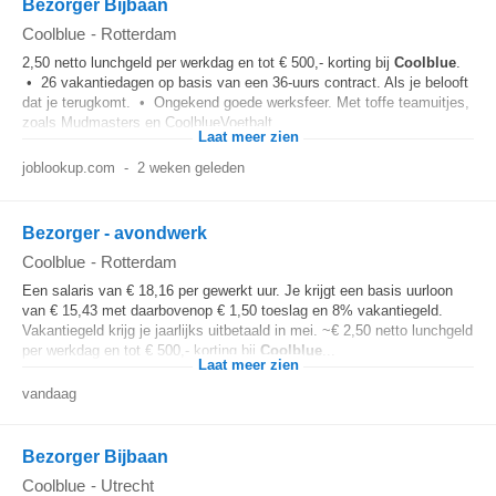
Bezorger Bijbaan
Coolblue
-
Rotterdam
2,50 netto lunchgeld per werkdag en tot € 500,- korting bij
Coolblue
.
• 26 vakantiedagen op basis van een 36-uurs contract. Als je belooft
dat je terugkomt. • Ongekend goede werksfeer. Met toffe teamuitjes,
zoals Mudmasters en CoolblueVoetbalt...
Laat meer zien
joblookup.com
-
2 weken geleden
Bezorger - avondwerk
Coolblue
-
Rotterdam
Een salaris van € 18,16 per gewerkt uur. Je krijgt een basis uurloon
van € 15,43 met daarbovenop € 1,50 toeslag en 8% vakantiegeld.
Vakantiegeld krijg je jaarlijks uitbetaald in mei. ~€ 2,50 netto lunchgeld
per werkdag en tot € 500,- korting bij
Coolblue
...
Laat meer zien
vandaag
Bezorger Bijbaan
Coolblue
-
Utrecht