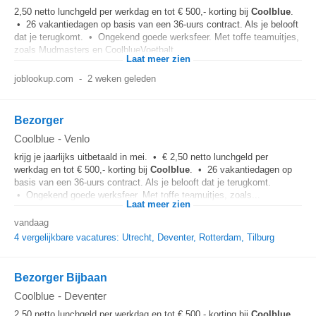
2,50 netto lunchgeld per werkdag en tot € 500,- korting bij
Coolblue
.
• 26 vakantiedagen op basis van een 36-uurs contract. Als je belooft
dat je terugkomt. • Ongekend goede werksfeer. Met toffe teamuitjes,
zoals Mudmasters en CoolblueVoetbalt...
Laat meer zien
joblookup.com
-
2 weken geleden
Bezorger
Coolblue
-
Venlo
krijg je jaarlijks uitbetaald in mei. • € 2,50 netto lunchgeld per
werkdag en tot € 500,- korting bij
Coolblue
. • 26 vakantiedagen op
basis van een 36-uurs contract. Als je belooft dat je terugkomt.
• Ongekend goede werksfeer. Met toffe teamuitjes, zoals...
Laat meer zien
vandaag
4 vergelijkbare vacatures: Utrecht, Deventer, Rotterdam, Tilburg
Bezorger Bijbaan
Coolblue
-
Deventer
2,50 netto lunchgeld per werkdag en tot € 500,- korting bij
Coolblue
.