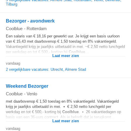
Tilburg
Bezorger - avondwerk
Coolblue
-
Rotterdam
Een salaris van € 18,16 per gewerkt uur. Je krijgt een basis uurloon
van € 15,43 met daarbovenop € 1,50 toeslag en 8% vakantiegeld.
Vakantiegeld krijg je jaarlijks uitbetaald in mei. ~€ 2,50 netto lunchgeld
per werkdag en tot € 500,- korting bij
Coolblue
...
Laat meer zien
vandaag
2 vergelijkbare vacatures: Utrecht, Almere Stad
Weekend Bezorger
Coolblue
-
Venlo
met daarbovenop € 1,50 toeslag en 8% vakantiegeld. Vakantiegeld
krijg je jaarlijks uitbetaald in mei. • € 2,50 netto lunchgeld per
werkdag en tot € 500,- korting bij
Coolblue
. • 26 vakantiedagen op
basis van een 36-uurs contract. Als je belooft dat je terugkomt...
Laat meer zien
vandaag