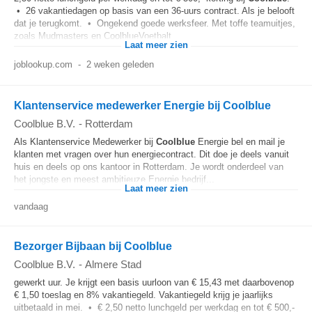
• 26 vakantiedagen op basis van een 36-uurs contract. Als je belooft
dat je terugkomt. • Ongekend goede werksfeer. Met toffe teamuitjes,
zoals Mudmasters en CoolblueVoetbalt...
Laat meer zien
joblookup.com
-
2 weken geleden
Klantenservice medewerker Energie bij Coolblue
Coolblue B.V.
-
Rotterdam
Als Klantenservice Medewerker bij
Coolblue
Energie bel en mail je
klanten met vragen over hun energiecontract. Dit doe je deels vanuit
huis en deels op ons kantoor in Rotterdam. Je wordt onderdeel van
het jongste en meest ambitieuze Energie bedrijf...
Laat meer zien
vandaag
Bezorger Bijbaan bij Coolblue
Coolblue B.V.
-
Almere Stad
gewerkt uur. Je krijgt een basis uurloon van € 15,43 met daarbovenop
€ 1,50 toeslag en 8% vakantiegeld. Vakantiegeld krijg je jaarlijks
uitbetaald in mei. • € 2,50 netto lunchgeld per werkdag en tot € 500,-