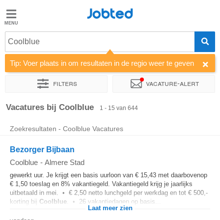
Jobted
Jobted
Vacatures
Coolblue
Tip: Voer plaats in om resultaten in de regio weer te geven
Salarissen
Filters
Vacature-alert
Sorteer op
Bedrijf
Uitzendbureau
Soort dienstverband
Vacatures bij Coolblue
1 - 15 van 644
Zoekresultaten - Coolblue Vacatures
Bezorger Bijbaan
Coolblue
-
Almere Stad
gewerkt uur. Je krijgt een basis uurloon van € 15,43 met daarbovenop
€ 1,50 toeslag en 8% vakantiegeld. Vakantiegeld krijg je jaarlijks
uitbetaald in mei. • € 2,50 netto lunchgeld per werkdag en tot € 500,-
korting bij
Coolblue
. • 26 vakantiedagen op basis...
Laat meer zien