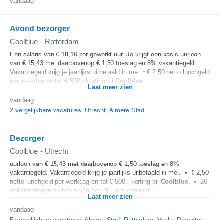
vandaag
Avond bezorger
Coolblue
-
Rotterdam
Een salaris van € 18,16 per gewerkt uur. Je krijgt een basis uurloon
van € 15,43 met daarbovenop € 1,50 toeslag en 8% vakantiegeld.
Vakantiegeld krijg je jaarlijks uitbetaald in mei. ~€ 2,50 netto lunchgeld
per werkdag en tot € 500,- korting bij
Coolblue
...
Laat meer zien
vandaag
2 vergelijkbare vacatures: Utrecht, Almere Stad
Bezorger
Coolblue
-
Utrecht
uurloon van € 15,43 met daarbovenop € 1,50 toeslag en 8%
vakantiegeld. Vakantiegeld krijg je jaarlijks uitbetaald in mei. • € 2,50
netto lunchgeld per werkdag en tot € 500,- korting bij
Coolblue
. • 26
vakantiedagen op basis van een 36-uurs contract...
Laat meer zien
vandaag
5 vergelijkbare vacatures: Almere Stad, Rotterdam, Venlo, Deventer,