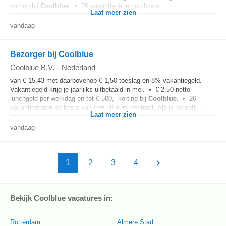
korting bij
Coolblue
. • 26 vakantiedagen op basis...
Laat meer zien
vandaag
Bezorger bij Coolblue
Coolblue B.V.
-
Nederland
van € 15,43 met daarbovenop € 1,50 toeslag en 8% vakantiegeld.
Vakantiegeld krijg je jaarlijks uitbetaald in mei. • € 2,50 netto
lunchgeld per werkdag en tot € 500,- korting bij
Coolblue
. • 26
vakantiedagen op basis van een 36-uurs contract. Als je belooft...
Laat meer zien
vandaag
1
2
3
4
Bekijk Coolblue vacatures in:
Rotterdam
Almere Stad