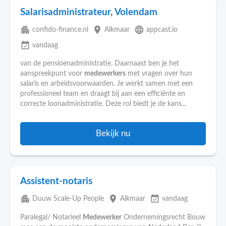
Salarisadministrateur, Volendam
apartment
place
language
confido-finance.nl
Alkmaar
appcast.io
event_available
vandaag
van de pensioenadministratie. Daarnaast ben je het
aanspreekpunt voor
medewerkers
met vragen over hun
salaris en arbeidsvoorwaarden. Je werkt samen met een
professioneel team en draagt bij aan een efficiënte en
correcte loonadministratie. Deze rol biedt je de kans...
Bekijk nu
Assistent-notaris
apartment
place
event_available
Duuw Scale-Up People
Alkmaar
vandaag
Paralegal/ Notarieel
Medewerker
Ondernemingsrecht Bouw