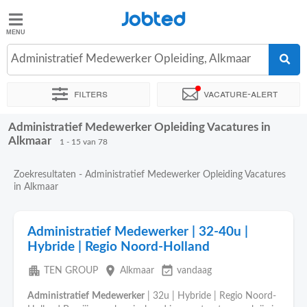
Jobted
Jobted
Vacatures
Administratief Medewerker Opleiding, Alkmaar
Filters
Vacature-alert
Salarissen
Administratief Medewerker Opleiding Vacatures in
Sorteer op
Exacte locatie
Bedrijf
Uitzendbureau
Soo
Alkmaar
1 - 15 van 78
Zoekresultaten - Administratief Medewerker Opleiding Vacatures
in Alkmaar
Administratief Medewerker | 32-40u |
Hybride | Regio Noord-Holland
apartment
place
event_available
TEN GROUP
Alkmaar
vandaag
Administratief
Medewerker
| 32u | Hybride | Regio Noord-