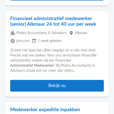
Financieel administratief medewerker
(senior) Alkmaar 24 tot 40 uur per week
apartment
place
Phidra Accountants & Adviseurs
Alkmaar
language
event_available
join.com
1 week geleden
Jij bent het type dat cijfers begrijpt én er iets mee doet.
Precies wat we zoeken. Voor ons serviceteam financiële
administratie zoeken wij een Financieel
Administratief
Medewerker
! Bij Phidra Accountants &
Adviseurs draait het om meer dan cijfers...
Bekijk nu
Medewerker expeditie inpakken