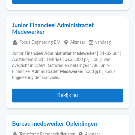
Junior Financieel Administratief
Medewerker
apartment
place
event_available
Focus Engineering B.V.
Alkmaar
vandaag
Junior Financieel
Administratief
Medewerker
| 24–32 uur |
Amsterdam-Zuid | Hybride | ±€35.000 p/j Hou jij van
overzicht in cijfers, facturen en betalingen? Als Junior
Financieel
Administratief
Medewerker
houd jij bij Focus
Engineering de financiële...
Bekijk nu
Bureau medewerker Opleidingen
apartment
place
Tempforce Personeelsdiensten
Alkmaar