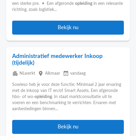
een sterke pre. • Een afgeronde
opleiding
in een relevante
richting, zoals logistiek...
Bekijk nu
Administratief medewerker Inkoop
(tijdelijk)
apartment
place
event_available
NLwerkt
Alkmaar
vandaag
Sowieso heb je voor deze functie: Minimaal 2 jaar ervaring
met de inkoop van IT en/of Smart Assets. Een afgeronde
hbo- of wo-
opleiding
. In staat marktconsultatie uit te
voeren en een benchmarking te verrichten. Ervaren met
aanbestedingen binnen...
Bekijk nu