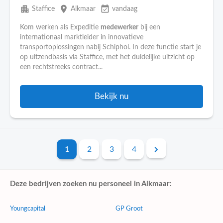
apartment
place
event_available
Staffice
Alkmaar
vandaag
Kom werken als Expeditie
medewerker
bij een
internationaal marktleider in innovatieve
transportoplossingen nabij Schiphol. In deze functie start je
op uitzendbasis via Staffice, met het duidelijke uitzicht op
een rechtstreeks contract...
Bekijk nu
1
2
3
4
Deze bedrijven zoeken nu personeel in Alkmaar:
Youngcapital
GP Groot