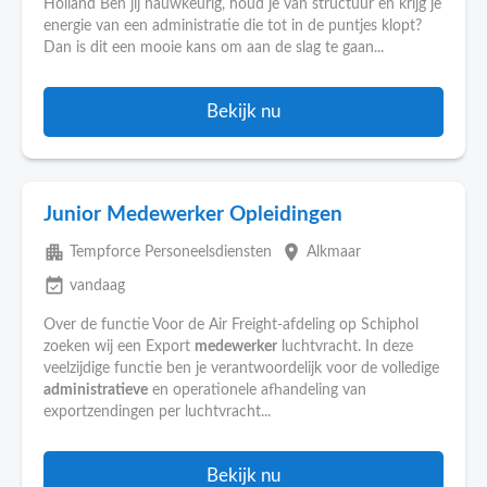
Holland Ben jij nauwkeurig, houd je van structuur en krijg je
energie van een administratie die tot in de puntjes klopt?
Dan is dit een mooie kans om aan de slag te gaan...
Bekijk nu
Junior Medewerker Opleidingen
apartment
place
Tempforce Personeelsdiensten
Alkmaar
event_available
vandaag
Over de functie Voor de Air Freight-afdeling op Schiphol
zoeken wij een Export
medewerker
luchtvracht. In deze
veelzijdige functie ben je verantwoordelijk voor de volledige
administratieve
en operationele afhandeling van
exportzendingen per luchtvracht...
Bekijk nu