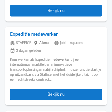
Bekijk nu
Expeditie medewerker
apartment
place
language
STAFFICE
Alkmaar
joblookup.com
event_available
3 dagen geleden
Kom werken als Expeditie
medewerker
bij een
internationaal marktleider in innovatieve
transportoplossingen nabij Schiphol. In deze functie start je
op uitzendbasis via Staffice, met het duidelijke uitzicht op
een rechtstreeks contract...
Bekijk nu