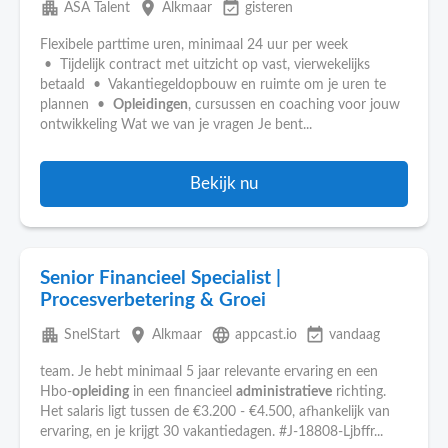
apartment
place
event_available
ASA Talent
Alkmaar
gisteren
Flexibele parttime uren, minimaal 24 uur per week
• Tijdelijk contract met uitzicht op vast, vierwekelijks
betaald • Vakantiegeldopbouw en ruimte om je uren te
plannen •
Opleidingen
, cursussen en coaching voor jouw
ontwikkeling Wat we van je vragen Je bent...
Bekijk nu
Senior Financieel Specialist |
Procesverbetering & Groei
apartment
place
language
event_available
SnelStart
Alkmaar
appcast.io
vandaag
team. Je hebt minimaal 5 jaar relevante ervaring en een
Hbo-
opleiding
in een financieel
administratieve
richting.
Het salaris ligt tussen de €3.200 - €4.500, afhankelijk van
ervaring, en je krijgt 30 vakantiedagen. #J-18808-Ljbffr...