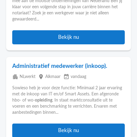
mee aan de mooiste ondernemingen van Nederland Ben jij
klaar voor een volgende stap in jouw carrière binnen het
notariaat? Zoek je een werkgever waar je niet alleen
gewaardeerd...
Bekijk nu
Administratief medewerker (inkoop).
apartment
place
event_available
NLwerkt
Alkmaar
vandaag
Sowieso heb je voor deze functie: Minimaal 2 jaar ervaring
met de inkoop van IT en/of Smart Assets. Een afgeronde
hbo- of wo-
opleiding
. In staat marktconsultatie uit te
voeren en een benchmarking te verrichten. Ervaren met
aanbestedingen binnen...
Bekijk nu