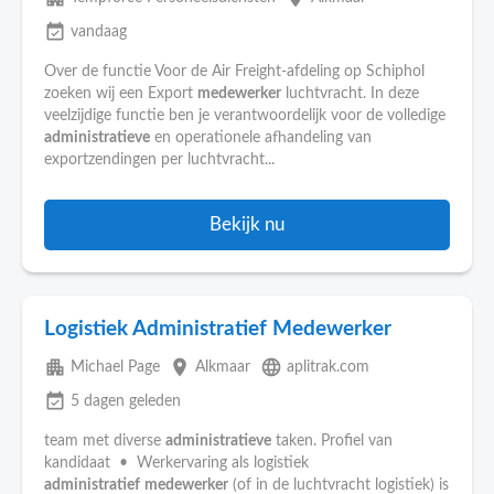
event_available
vandaag
Over de functie Voor de Air Freight-afdeling op Schiphol
zoeken wij een Export
medewerker
luchtvracht. In deze
veelzijdige functie ben je verantwoordelijk voor de volledige
administratieve
en operationele afhandeling van
exportzendingen per luchtvracht...
Bekijk nu
Logistiek Administratief Medewerker
apartment
place
language
Michael Page
Alkmaar
aplitrak.com
event_available
5 dagen geleden
team met diverse
administratieve
taken. Profiel van
kandidaat • Werkervaring als logistiek
administratief
medewerker
(of in de luchtvracht logistiek) is