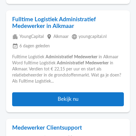
Fulltime Logistiek Administratief
Medewerker in Alkmaar
apartment
place
language
YoungCapital
Alkmaar
youngcapital.nl
event_available
6 dagen geleden
Fulltime Logistiek
Administratief
Medewerker
in Alkmaar
Word fulltime Logistiek
Administratief
Medewerker
in
Alkmaar. Verdien tot € 22,15 per uur en start als
relatiebeheerder in de grondstoffenmarkt. Wat ga je doen?
Als Fulltime Logistiek...
Bekijk nu
Medewerker Clientsupport