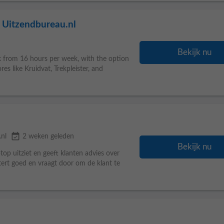
- Uitzendbureau.nl
Bekijk nu
k from 16 hours per week, with the option
s like Kruidvat, Trekpleister, and
event_available
.nl
2 weken geleden
Bekijk nu
ptop uitziet en geeft klanten advies over
tert goed en vraagt door om de klant te