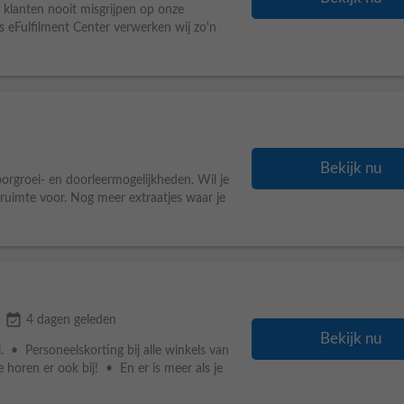
e klanten nooit misgrijpen op onze
ns eFulfilment Center verwerken wij zo'n
Bekijk nu
orgroei- en doorleermogelijkheden. Wil je
e ruimte voor. Nog meer extraatjes waar je
event_available
4 dagen geleden
Bekijk nu
. • Personeelskorting bij alle winkels van
 horen er ook bij! • En er is meer als je