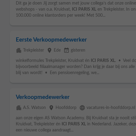
Dit ga je doen Jij zorgt samen met jouw collega’s dat onze onlin
webshops - van o.a. Kruidvat,
ICI
PARIS
XL
en Trekpleister. In o
100.000 online klantorders per week! Met 500...
Eerste Verkoopmedewerker
apartment
place
event_available
Trekpleister
Ede
gisteren
winkelformules Trekpleister, Kruidvat én
ICI
PARIS
XL
. • Veel do
bijvoorbeeld filiaalmanager worden? Dan krijg je daar bij ons all
blij van wordt! • Een pensioenregeling, we...
Verkoopmedewerker
apartment
place
language
A.S. Watson
Hoofddorp
vacatures-in-hoofddorp.nl
aan onze eigen AS Watson Academy. Bij Kruidvat sta je nooit stil
Kruidvat, Trekpleister én
ICI
PARIS
XL
in Nederland. Jazeker, deze
een nieuwe collega aandraagt...