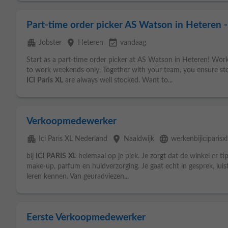
Part-time order picker AS Watson in Heteren 
apartment
place
event_available
Jobster
Heteren
vandaag
Start as a part‑time order picker at AS Watson in Heteren! Wor
to work weekends only. Together with your team, you ensure store
ICI
Paris
XL
are always well stocked. Want to...
Verkoopmedewerker
apartment
place
language
Ici Paris XL Nederland
Naaldwijk
werkenbijiciparisxl
bij
ICI
PARIS
XL
helemaal op je plek. Je zorgt dat de winkel er ti
make-up, parfum en huidverzorging. Je gaat echt in gesprek, luis
leren kennen. Van geuradviezen...
Eerste Verkoopmedewerker