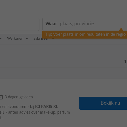
Waar
Tip: Voer plaats in om resultaten in de regi
Werkuren
Salarissen
1
_available
3 dagen geleden
Bekijk nu
n en avonduren - bij
ICI
PARIS
XL
geeft klanten advies over make-up, parfum
...