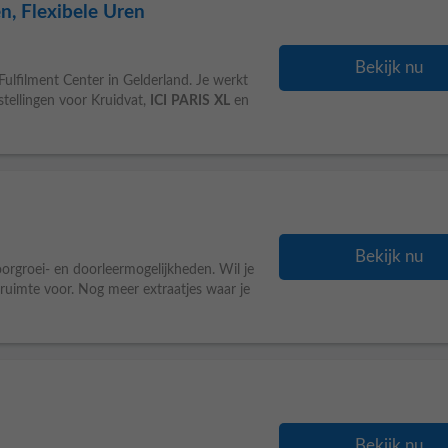
n, Flexibele Uren
Bekijk nu
ulfilment Center in Gelderland. Je werkt
tellingen voor Kruidvat,
ICI
PARIS
XL
en
Bekijk nu
orgroei- en doorleermogelijkheden. Wil je
e ruimte voor. Nog meer extraatjes waar je
Bekijk nu