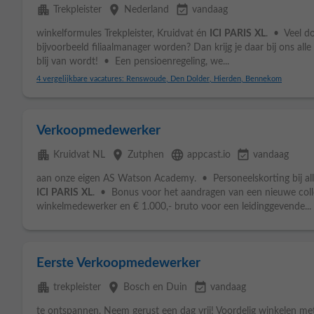
apartment
place
event_available
Trekpleister
Nederland
vandaag
winkelformules Trekpleister, Kruidvat én
ICI
PARIS
XL
. • Veel do
bijvoorbeeld filiaalmanager worden? Dan krijg je daar bij ons all
blij van wordt! • Een pensioenregeling, we...
4 vergelijkbare vacatures: Renswoude, Den Dolder, Hierden, Bennekom
Verkoopmedewerker
apartment
place
language
event_available
Kruidvat NL
Zutphen
appcast.io
vandaag
aan onze eigen AS Watson Academy. • Personeelskorting bij alle
ICI
PARIS
XL
. • Bonus voor het aandragen van een nieuwe coll
winkelmedewerker en € 1.000,- bruto voor een leidinggevende...
Eerste Verkoopmedewerker
apartment
place
event_available
trekpleister
Bosch en Duin
vandaag
te ontspannen. Neem gerust een dag vrij! Voordelig winkelen me