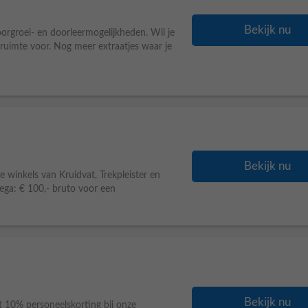
Bekijk nu
orgroei- en doorleermogelijkheden. Wil je
e ruimte voor. Nog meer extraatjes waar je
Bekijk nu
 winkels van Kruidvat, Trekpleister en
ega: € 100,- bruto voor een
Bekijk nu
t 10% personeelskorting bij onze