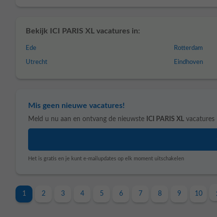
Bekijk ICI PARIS XL vacatures in:
Ede
Rotterdam
Utrecht
Eindhoven
Mis geen nieuwe vacatures!
Meld u nu aan en ontvang de nieuwste
ICI PARIS XL
vacatures
Het is gratis en je kunt e-mailupdates op elk moment uitschakelen
1
2
3
4
5
6
7
8
9
10