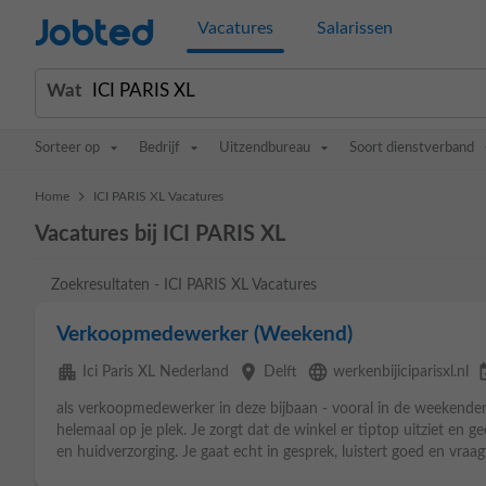
Jobted
Vacatures
Salarissen
Wat
Sorteer op
Bedrijf
Uitzendbureau
Soort dienstverband
>
Home
ICI PARIS XL Vacatures
Vacatures bij ICI PARIS XL
Zoekresultaten - ICI PARIS XL Vacatures
Verkoopmedewerker (Weekend)
apartment
place
language
event
Ici Paris XL Nederland
Delft
werkenbijiciparisxl.nl
als verkoopmedewerker in deze bijbaan - vooral in de weekende
helemaal op je plek. Je zorgt dat de winkel er tiptop uitziet en 
en huidverzorging. Je gaat echt in gesprek, luistert goed en vraagt