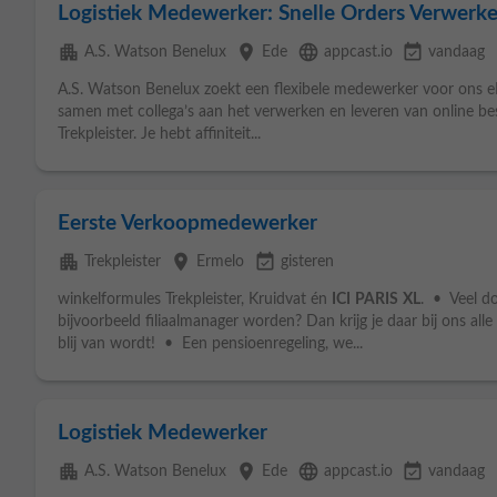
Logistiek Medewerker: Snelle Orders Verwerke
apartment
place
language
event_available
A.S. Watson Benelux
Ede
appcast.io
vandaag
A.S. Watson Benelux zoekt een flexibele medewerker voor ons eF
samen met collega’s aan het verwerken en leveren van online bes
Trekpleister. Je hebt affiniteit...
Eerste Verkoopmedewerker
apartment
place
event_available
Trekpleister
Ermelo
gisteren
winkelformules Trekpleister, Kruidvat én
ICI
PARIS
XL
. • Veel do
bijvoorbeeld filiaalmanager worden? Dan krijg je daar bij ons all
blij van wordt! • Een pensioenregeling, we...
Logistiek Medewerker
apartment
place
language
event_available
A.S. Watson Benelux
Ede
appcast.io
vandaag