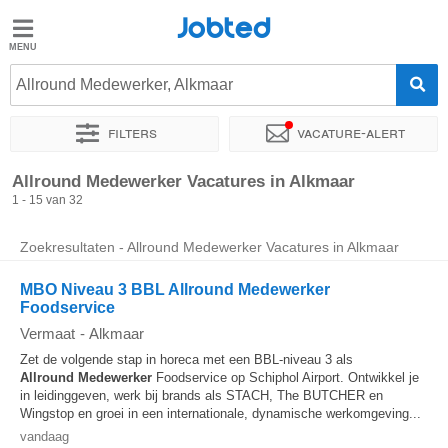
Jobted
Jobted
Vacatures
Allround Medewerker, Alkmaar
Filters
Vacature-alert
Salarissen
Sorteer op
Exacte locatie
Bedrijf
Uitzendbureau
Soo
Allround Medewerker Vacatures in Alkmaar
1 - 15 van 32
Zoekresultaten - Allround Medewerker Vacatures in Alkmaar
MBO Niveau 3 BBL Allround Medewerker
Foodservice
Vermaat
-
Alkmaar
Zet de volgende stap in horeca met een BBL-niveau 3 als
Allround
Medewerker
Foodservice op Schiphol Airport. Ontwikkel je
in leidinggeven, werk bij brands als STACH, The BUTCHER en
Wingstop en groei in een internationale, dynamische werkomgeving...
vandaag