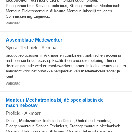
Medewerker
Technische Dienst, Onderhoudsmonteur,
Ploegenmonteur, Service Technicus, Storingsmonteur, Mechanisch
Monteur, Elektromonteur,
Allround
Monteur, Inbedrijfsteller en
Commissioning Engineer...
vandaag
Assemblage Medewerker
Synsel Techniek
-
Alkmaar
productieprocessen in Alkmaar en combineert praktische vakkennis
met een continue focus op kwaliteit en procesverbetering. Binnen
deze organisatie werken
medewerkers
samen in kleine teams en is er
aandacht voor het ontwikkelperspectief van
medewerkers
zodat je
kunt...
vandaag
Monteur Mechatronica bij dé specialist in de
machinebouw
Profield
-
Alkmaar
Dienst,
Medewerker
Technische Dienst, Onderhoudsmonteur,
Ploegenmonteur, Service Technicus, Storingsmonteur, Mechanisch
Monteur, Elektromonteur,
Allround
Monteur, Inbedrijfsteller en