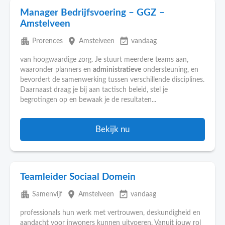
Manager Bedrijfsvoering – GGZ –
Amstelveen
apartment
place
event_available
Prorences
Amstelveen
vandaag
van hoogwaardige zorg. Je stuurt meerdere teams aan,
waaronder planners en
administratieve
ondersteuning, en
bevordert de samenwerking tussen verschillende disciplines.
Daarnaast draag je bij aan tactisch beleid, stel je
begrotingen op en bewaak je de resultaten...
Bekijk nu
Teamleider Sociaal Domein
apartment
place
event_available
Samenvijf
Amstelveen
vandaag
professionals hun werk met vertrouwen, deskundigheid en
aandacht voor inwoners kunnen uitvoeren. Vanuit jouw rol