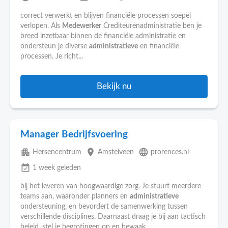
correct verwerkt en blijven financiële processen soepel
verlopen. Als
Medewerker
Crediteurenadministratie ben je
breed inzetbaar binnen de financiële administratie en
ondersteun je diverse
administratieve
en financiële
processen. Je richt...
Bekijk nu
Manager Bedrijfsvoering
apartment
place
language
Hersencentrum
Amstelveen
prorences.nl
event_available
1 week geleden
bij het leveren van hoogwaardige zorg. Je stuurt meerdere
teams aan, waaronder planners en
administratieve
ondersteuning, en bevordert de samenwerking tussen
verschillende disciplines. Daarnaast draag je bij aan tactisch
beleid, stel je begrotingen op en bewaak...