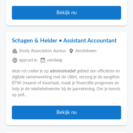
Bekijk nu
Schagen & Helder • Assistant Accountant
apartment
place
Study Association Aureus
Amstelveen
language
event_available
appcast.io
vandaag
deze rol creëer je op
administratief
gebied een efficiënte en
digitale samenwerking met de cliënt, verzorg je de aangiftes
BTW (maand of kwartaal), maak je financiële prognoses en
help je de relatiebeheerder bij de jaarrekening. Om je kennis
op peil...
Bekijk nu