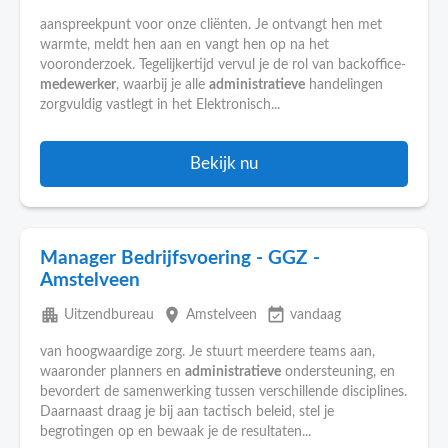
aanspreekpunt voor onze cliënten. Je ontvangt hen met
warmte, meldt hen aan en vangt hen op na het
vooronderzoek. Tegelijkertijd vervul je de rol van backoffice-
medewerker
, waarbij je alle
administratieve
handelingen
zorgvuldig vastlegt in het Elektronisch...
Bekijk nu
Manager Bedrijfsvoering - GGZ -
Amstelveen
apartment
place
event_available
Uitzendbureau
Amstelveen
vandaag
van hoogwaardige zorg. Je stuurt meerdere teams aan,
waaronder planners en
administratieve
ondersteuning, en
bevordert de samenwerking tussen verschillende disciplines.
Daarnaast draag je bij aan tactisch beleid, stel je
begrotingen op en bewaak je de resultaten...