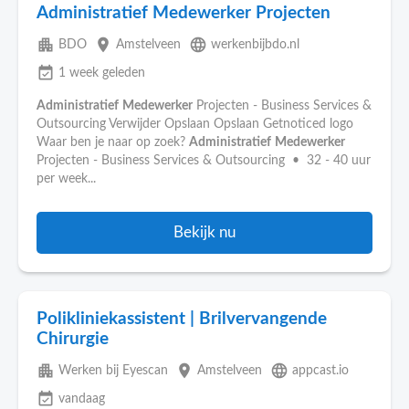
Administratief Medewerker Projecten
apartment
place
language
BDO
Amstelveen
werkenbijbdo.nl
event_available
1 week geleden
Administratief
Medewerker
Projecten - Business Services &
Outsourcing Verwijder Opslaan Opslaan Getnoticed logo
Waar ben je naar op zoek?
Administratief
Medewerker
Projecten - Business Services & Outsourcing • 32 - 40 uur
per week...
Bekijk nu
Polikliniekassistent | Brilvervangende
Chirurgie
apartment
place
language
Werken bij Eyescan
Amstelveen
appcast.io
event_available
vandaag