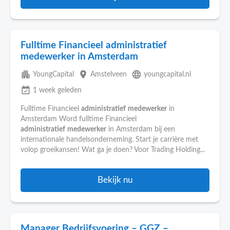
Fulltime Financieel administratief
medewerker in Amsterdam
apartment
place
language
YoungCapital
Amstelveen
youngcapital.nl
event_available
1 week geleden
Fulltime Financieel
administratief
medewerker
in
Amsterdam Word fulltime Financieel
administratief
medewerker
in Amsterdam bij een
internationale handelsonderneming. Start je carrière met
volop groeikansen! Wat ga je doen? Voor Trading Holding...
Bekijk nu
Manager Bedrijfsvoering – GGZ –