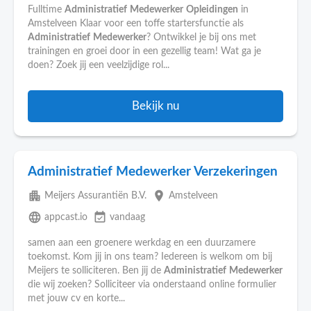
Fulltime
Administratief
Medewerker
Opleidingen
in
Amstelveen Klaar voor een toffe startersfunctie als
Administratief
Medewerker
? Ontwikkel je bij ons met
trainingen en groei door in een gezellig team! Wat ga je
doen? Zoek jij een veelzijdige rol...
Bekijk nu
Administratief Medewerker Verzekeringen
apartment
place
Meijers Assurantiën B.V.
Amstelveen
language
event_available
appcast.io
vandaag
samen aan een groenere werkdag en een duurzamere
toekomst. Kom jij in ons team? Iedereen is welkom om bij
Meijers te solliciteren. Ben jij de
Administratief
Medewerker
die wij zoeken? Solliciteer via onderstaand online formulier
met jouw cv en korte...