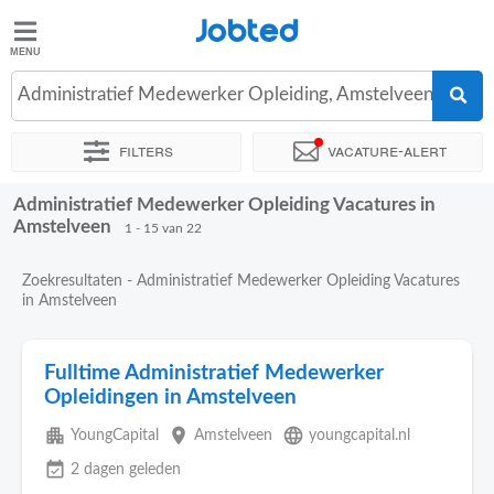
Jobted
Jobted
Vacatures
Administratief Medewerker Opleiding, Amstelveen
Filters
Vacature-alert
Salarissen
Administratief Medewerker Opleiding Vacatures in
Sorteer op
Exacte locatie
Bedrijf
Soort dienstverband
Amstelveen
1 - 15 van 22
Zoekresultaten - Administratief Medewerker Opleiding Vacatures
in Amstelveen
Fulltime Administratief Medewerker
Opleidingen in Amstelveen
apartment
place
language
YoungCapital
Amstelveen
youngcapital.nl
event_available
2 dagen geleden