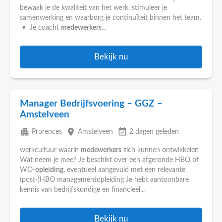
bewaak je de kwaliteit van het werk, stimuleer je
samenwerking en waarborg je continuïteit binnen het team.
• Je coacht
medewerkers
...
Bekijk nu
Manager Bedrijfsvoering – GGZ –
Amstelveen
apartment
place
event_available
Prorences
Amstelveen
2 dagen geleden
werkcultuur waarin
medewerkers
zich kunnen ontwikkelen
Wat neem je mee? Je beschikt over een afgeronde HBO of
WO-
opleiding
, eventueel aangevuld met een relevante
(post-)HBO managementopleiding Je hebt aantoonbare
kennis van bedrijfskundige en financieel...
Bekijk nu