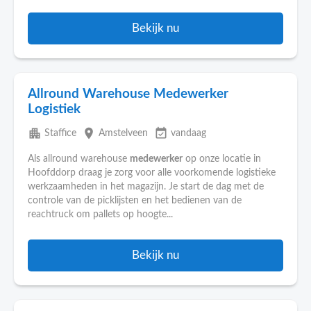
Bekijk nu
Allround Warehouse Medewerker
Logistiek
apartment
place
event_available
Staffice
Amstelveen
vandaag
Als allround warehouse
medewerker
op onze locatie in
Hoofddorp draag je zorg voor alle voorkomende logistieke
werkzaamheden in het magazijn. Je start de dag met de
controle van de picklijsten en het bedienen van de
reachtruck om pallets op hoogte...
Bekijk nu