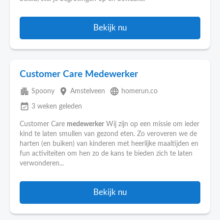
Bekijk nu
Customer Care Medewerker
apartment
place
language
Spoony
Amstelveen
homerun.co
event_available
3 weken geleden
Customer Care
medewerker
Wij zijn op een missie om ieder
kind te laten smullen van gezond eten. Zo veroveren we de
harten (en buiken) van kinderen met heerlijke maaltijden en
fun activiteiten om hen zo de kans te bieden zich te laten
verwonderen...
Bekijk nu