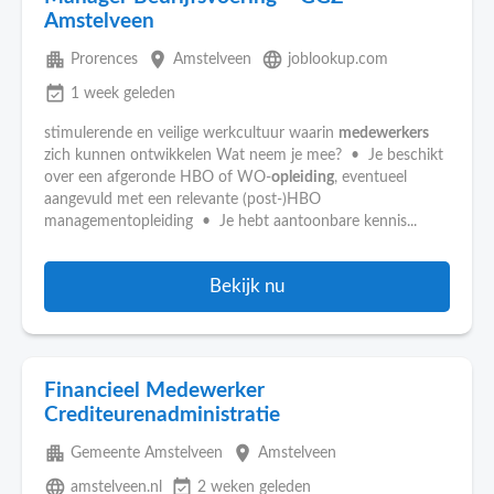
Amstelveen
apartment
place
language
Prorences
Amstelveen
joblookup.com
event_available
1 week geleden
stimulerende en veilige werkcultuur waarin
medewerkers
zich kunnen ontwikkelen Wat neem je mee? • Je beschikt
over een afgeronde HBO of WO-
opleiding
, eventueel
aangevuld met een relevante (post-)HBO
managementopleiding • Je hebt aantoonbare kennis...
Bekijk nu
Financieel Medewerker
Crediteurenadministratie
apartment
place
Gemeente Amstelveen
Amstelveen
language
event_available
amstelveen.nl
2 weken geleden