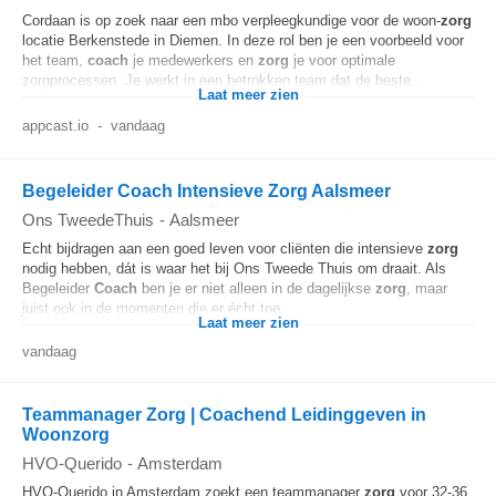
Cordaan is op zoek naar een mbo verpleegkundige voor de woon-
zorg
locatie Berkenstede in Diemen. In deze rol ben je een voorbeeld voor
het team,
coach
je medewerkers en
zorg
je voor optimale
zorgprocessen. Je werkt in een betrokken team dat de beste...
Laat meer zien
appcast.io
-
vandaag
Begeleider Coach Intensieve Zorg Aalsmeer
Ons TweedeThuis
-
Aalsmeer
Echt bijdragen aan een goed leven voor cliënten die intensieve
zorg
nodig hebben, dát is waar het bij Ons Tweede Thuis om draait. Als
Begeleider
Coach
ben je er niet alleen in de dagelijkse
zorg
, maar
juist ook in de momenten die er écht toe...
Laat meer zien
vandaag
Teammanager Zorg | Coachend Leidinggeven in
Woonzorg
HVO-Querido
-
Amsterdam
HVO-Querido in Amsterdam zoekt een teammanager
zorg
voor 32-36