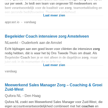
uur per week. Je leidt een team van ongeveer 50 medewerkers en
bent verantwoordelijk voor de kwaliteit van
zorg
, teamontwikkeling en
een gezonde bedrijfsvoering. Daarnaast onderhoud...
Laat meer zien
appcast.io
-
vandaag
Begeleider Coach intensieve zorg Amstelveen
NLwerkt
-
Ouderkerk aan de Amstel
Echt bijdragen aan een goed leven voor cliënten die intensieve
zorg
nodig hebben, dát is waar het bij Ons Tweede Thuis om draait. Als
Begeleider
Coach
ben je er niet alleen in de dagelijkse
zorg
, maar
juist ook in de momenten die er écht toe...
Laat meer zien
vandaag
Meewerkend Sales Manager Zorg – Coaching & Groei
Zuid-West
Qufora NL
-
Den Haag
Qufora NL zoekt een Meewerkend Sales Manager voor Zuid-West, die
eigen accountverantwoordelijkheid combineert met het
coachen
en