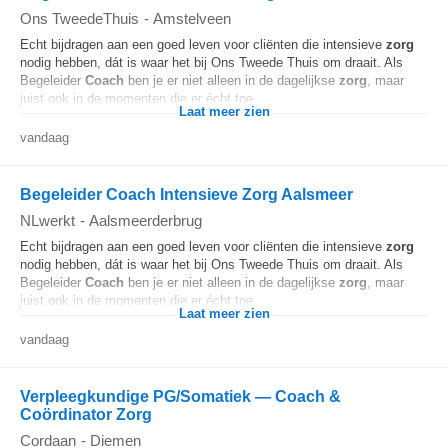
Ons TweedeThuis
-
Amstelveen
Echt bijdragen aan een goed leven voor cliënten die intensieve
zorg
nodig hebben, dát is waar het bij Ons Tweede Thuis om draait. Als
Begeleider
Coach
ben je er niet alleen in de dagelijkse
zorg
, maar
juist ook in de momenten die er écht toe...
Laat meer zien
vandaag
Begeleider Coach Intensieve Zorg Aalsmeer
NLwerkt
-
Aalsmeerderbrug
Echt bijdragen aan een goed leven voor cliënten die intensieve
zorg
nodig hebben, dát is waar het bij Ons Tweede Thuis om draait. Als
Begeleider
Coach
ben je er niet alleen in de dagelijkse
zorg
, maar
juist ook in de momenten die er écht toe...
Laat meer zien
vandaag
Verpleegkundige PG/Somatiek — Coach &
Coördinator Zorg
Cordaan
-
Diemen