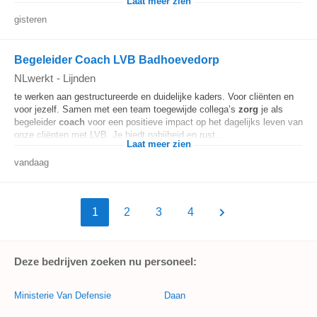
Laat meer zien
gisteren
Begeleider Coach LVB Badhoevedorp
NLwerkt
-
Lijnden
te werken aan gestructureerde en duidelijke kaders. Voor cliënten en
voor jezelf. Samen met een team toegewijde collega’s
zorg
je als
begeleider
coach
voor een positieve impact op het dagelijks leven van
onze cliënten met LVB. Je biedt nabijheid en rust...
Laat meer zien
vandaag
1
2
3
4
Deze bedrijven zoeken nu personeel:
Ministerie Van Defensie
Daan