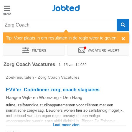
Jobted
Jobted
Vacatures
Zorg Coach
Tip: Voer plaats in om resultaten in de regio weer te geven
Salarissen
Filters
Vacature-alert
Sorteer op
Bedrijf
Uitzendbureau
Soort dienstverband
Zorg Coach Vacatures
1 - 15 van 14.039
Zoekresultaten - Zorg Coach Vacatures
EVV’er: Coördineer zorg, coach stagiaires
Haagse Wijk- en Woonzorg
-
Den Haag
ruime, zelfstandige studioappartementen voor cliënten met een
somatische zorgvraag. Bewoners wonen hier zo zelfstandig mogelijk,
met behoud van hun eigen regie, privacy en een veilige
woonomgeving waarin
zorg
altijd dichtbij is. Binnen De Eshoeve...
Laat meer zien