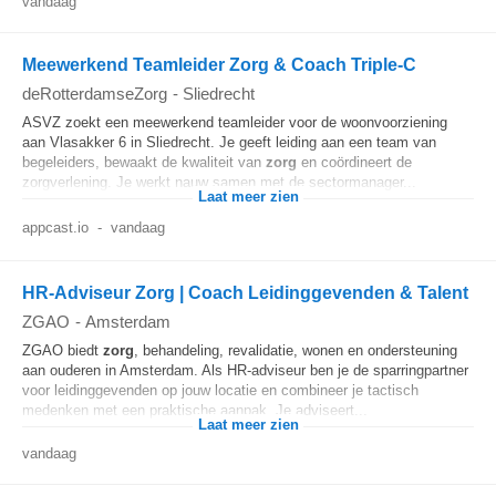
vandaag
Meewerkend Teamleider Zorg & Coach Triple-C
deRotterdamseZorg
-
Sliedrecht
ASVZ zoekt een meewerkend teamleider voor de woonvoorziening
aan Vlasakker 6 in Sliedrecht. Je geeft leiding aan een team van
begeleiders, bewaakt de kwaliteit van
zorg
en coördineert de
zorgverlening. Je werkt nauw samen met de sectormanager...
Laat meer zien
appcast.io
-
vandaag
HR-Adviseur Zorg | Coach Leidinggevenden & Talent
ZGAO
-
Amsterdam
ZGAO biedt
zorg
, behandeling, revalidatie, wonen en ondersteuning
aan ouderen in Amsterdam. Als HR-adviseur ben je de sparringpartner
voor leidinggevenden op jouw locatie en combineer je tactisch
medenken met een praktische aanpak. Je adviseert...
Laat meer zien
vandaag