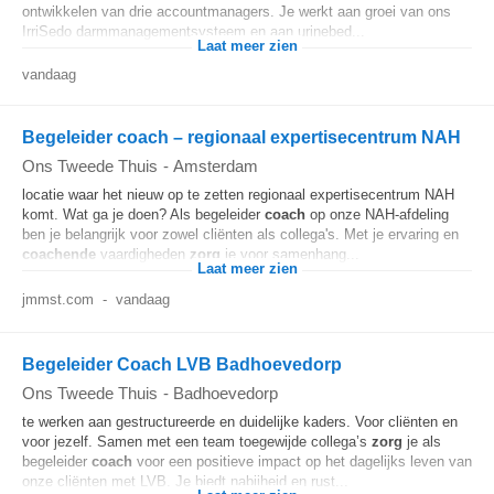
ontwikkelen van drie accountmanagers. Je werkt aan groei van ons
IrriSedo darmmanagementsysteem en aan urinebed...
Laat meer zien
vandaag
Begeleider coach – regionaal expertisecentrum NAH
Ons Tweede Thuis
-
Amsterdam
locatie waar het nieuw op te zetten regionaal expertisecentrum NAH
komt. Wat ga je doen? Als begeleider
coach
op onze NAH-afdeling
ben je belangrijk voor zowel cliënten als collega's. Met je ervaring en
coachende
vaardigheden
zorg
je voor samenhang...
Laat meer zien
jmmst.com
-
vandaag
Begeleider Coach LVB Badhoevedorp
Ons Tweede Thuis
-
Badhoevedorp
te werken aan gestructureerde en duidelijke kaders. Voor cliënten en
voor jezelf. Samen met een team toegewijde collega’s
zorg
je als
begeleider
coach
voor een positieve impact op het dagelijks leven van
onze cliënten met LVB. Je biedt nabijheid en rust...