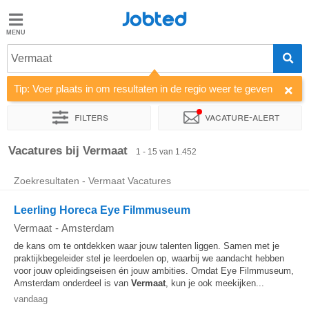
Jobted
Jobted
Vacatures
Vermaat
Tip: Voer plaats in om resultaten in de regio weer te geven
Salarissen
Filters
Vacature-alert
Sorteer op
Bedrijf
Soort dienstverband
Werkuren
Vacatures bij Vermaat
1 - 15 van 1.452
Zoekresultaten - Vermaat Vacatures
Leerling Horeca Eye Filmmuseum
Vermaat
-
Amsterdam
de kans om te ontdekken waar jouw talenten liggen. Samen met je
praktijkbegeleider stel je leerdoelen op, waarbij we aandacht hebben
voor jouw opleidingseisen én jouw ambities. Omdat Eye Filmmuseum,
Amsterdam onderdeel is van
Vermaat
, kun je ook meekijken...
vandaag