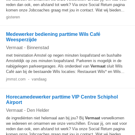
reden dan ook, een afstand tot werk? Via onze Social Return pagina
komen onze Jobcoaches graag met jou in contact. Wat wij bieden...
gisteren
Medewerker bediening parttime Wils Café
Weesperzijde
Vermaat
-
Binnenstad
met treinstation Amstel op negen minuten loopafstand en bushalte
Amsteldijk op zes minuten loopafstand. Parkeren is mogelijk in de
nabijgelegen parkeergarages. Als onderdeel van
Vermaat
sluit Wils
Café aan bij de bestaande Wils locaties: Restaurant Wils* en Wils...
jmmst.com
-
vandaag
Horecamedewerker parttime VIP Centre Schiphol
Airport
Vermaat
-
Den Helder
de ingrediënten niet helemaal aan bij jou? Bij
Vermaat
verwelkomen
we iedereen en omarmen we onze verschillen. Ervaar jij, om wat voor
reden dan ook, een afstand tot werk? Via onze Social Return pagina
komen onze Jobcoaches graag met jou in contact. Wat wij bieden...