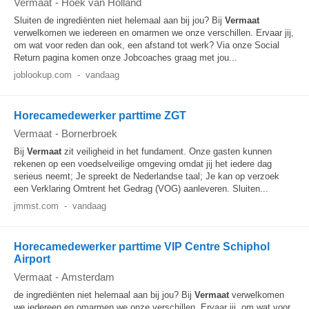
Vermaat
-
Hoek van Holland
Sluiten de ingrediënten niet helemaal aan bij jou? Bij
Vermaat
verwelkomen we iedereen en omarmen we onze verschillen. Ervaar jij,
om wat voor reden dan ook, een afstand tot werk? Via onze Social
Return pagina komen onze Jobcoaches graag met jou...
joblookup.com
-
vandaag
Horecamedewerker parttime ZGT
Vermaat
-
Bornerbroek
Bij
Vermaat
zit veiligheid in het fundament. Onze gasten kunnen
rekenen op een voedselveilige omgeving omdat jij het iedere dag
serieus neemt; Je spreekt de Nederlandse taal; Je kan op verzoek
een Verklaring Omtrent het Gedrag (VOG) aanleveren. Sluiten...
jmmst.com
-
vandaag
Horecamedewerker parttime VIP Centre Schiphol
Airport
Vermaat
-
Amsterdam
de ingrediënten niet helemaal aan bij jou? Bij
Vermaat
verwelkomen
we iedereen en omarmen we onze verschillen. Ervaar jij, om wat voor