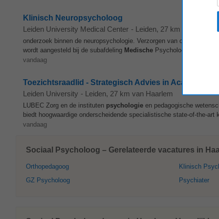
Klinisch Neuropsycholoog
Leiden University Medical Center
-
Leiden
, 27 km van Haarl
onderzoek binnen de neuropsychologie. Verzorgen van onderwijs en be
wordt aangesteld bij de subafdeling
Medische
Psychologie, binnen d
vandaag
Toezichtsraadlid - Strategisch Advies in Academisch
Leiden University
-
Leiden
, 27 km van Haarlem
LUBEC Zorg en de instituten
psychologie
en pedagogische wetensch
biedt hoogwaardige onderscheidende specialistische state-of-the-art kl
vandaag
Sociaal Psycholoog – Gerelateerde vacatures in Ha
Orthopedagoog
Klinisch Psyc
GZ Psycholoog
Psychiater