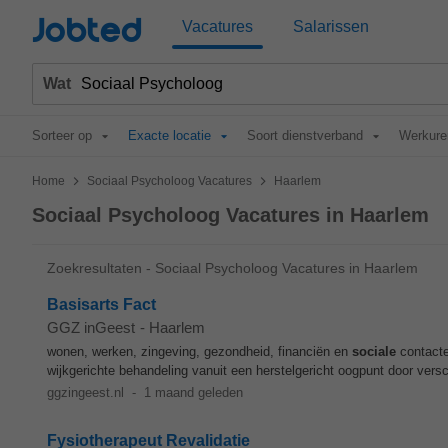
Jobted
Vacatures
Salarissen
Wat
Sorteer op
Exacte locatie
Soort dienstverband
Werkure
>
>
Home
Sociaal Psycholoog Vacatures
Haarlem
Sociaal Psycholoog Vacatures in Haarlem
Zoekresultaten - Sociaal Psycholoog Vacatures in Haarlem
Basisarts Fact
GGZ inGeest
-
Haarlem
wonen, werken, zingeving, gezondheid, financiën en
sociale
contacte
wijkgerichte behandeling vanuit een herstelgericht oogpunt door vers
ggzingeest.nl
-
1 maand geleden
Fysiotherapeut Revalidatie