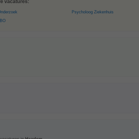
e vacatures:
Onderzoek
Psycholoog Ziekenhuis
HBO
vacatures in
Haarlem