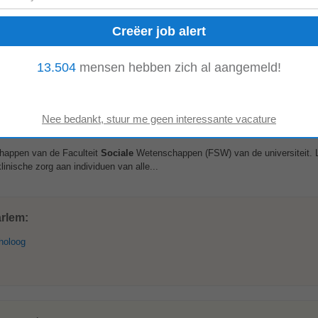
em
geleiding van professionals in opleiding binnen het vakgebied. Waar ga je 
13.504
mensen hebben zich al aangemeld!
e sectie Volwassenen en Ouderen...
e Zorg
appen van de Faculteit
Sociale
Wetenschappen (FSW) van de universiteit.
inische zorg aan individuen van alle...
arlem:
holoog