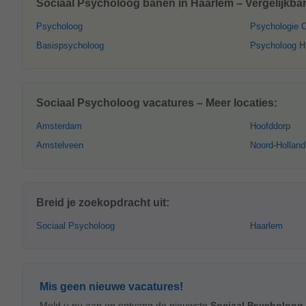
Sociaal Psycholoog banen in Haarlem – Vergelijkbar
Psycholoog
Psychologie 
Basispsycholoog
Psycholoog 
Sociaal Psycholoog vacatures – Meer locaties:
Amsterdam
Hoofddorp
Amstelveen
Noord-Holland
Breid je zoekopdracht uit:
Sociaal Psycholoog
Haarlem
Mis geen nieuwe vacatures!
Meld u nu aan en ontvang de nieuwste
Sociaal Psycholoog