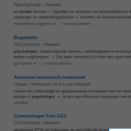
TopzorgGroep
-
Haarlem
en
sociale
factoren • Opstellen en uitvoeren van behandelplannen die
spannings- en ademhalingsklachten • Inzetten van lichaamsgerichte 
werkenbijtopzorggroep.nl
-
1 maand geleden
Begeleider
GGZ inGeest
-
Haarlem
psychologen
, maatschappelijk werkers, vaktherapeuten en ervari
andere zorgklinieken. • Ons team kenmerkt zich door een open leerk
ggzingeest.nl
-
1 maand geleden
Assistent sensorisch onderzoek
Unique
-
Hilversum
, 41 km van Haarlem
zoeken een zelfstandige en georganiseerde teamspeler met een wete
biologie of
psychologie
. • Je bent een effectieve teamspeler met s
vandaag
Casemanager Fact GGZ
GGZ inGeest
-
Haarlem
aandoening (EPA) en hulpvragen op verschillende levensgebieden, zo