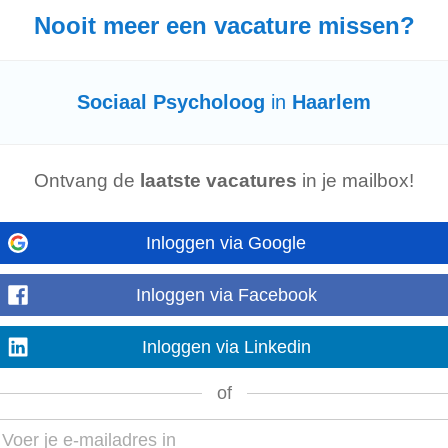
, wijkgerichte behandeling vanuit...
Nooit meer een vacature missen?
Sociaal Psycholoog
in
Haarlem
h1 pWe zoeken een zelfstandige en georganiseerde teamspeler met een wetensch
hemie, biologie of
psychologie
...
Ontvang de
laatste vacatures
in je mailbox!
Inloggen via Google
in Zoetermeer werken we met verschillende zorgbedrijven van Parnassia Gr
 kracht van onze teams ligt...
Inloggen via Facebook
Inloggen via Linkedin
en Rijn, Zuid-Holland
of
t somatische, psychische en
sociale
factoren in je behandeling. Ook lever je ee
ls GZ-
psychologen
...