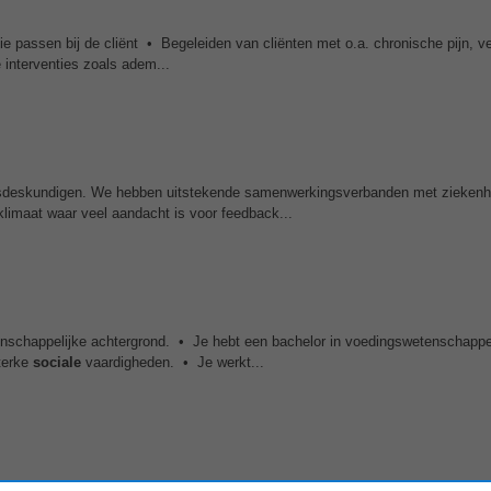
 passen bij de cliënt • Begeleiden van cliënten met o.a. chronische pijn, v
interventies zoals adem...
ngsdeskundigen. We hebben uitstekende samenwerkingsverbanden met ziekenh
limaat waar veel aandacht is voor feedback...
nschappelijke achtergrond. • Je hebt een bachelor in voedingswetenschapp
terke
sociale
vaardigheden. • Je werkt...
als wonen, werken, zingeving, gezondheid, financiën en
sociale
contacten. 