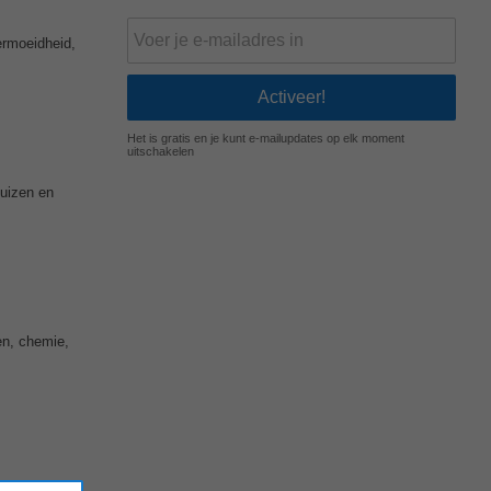
ermoeidheid,
Het is gratis en je kunt e-mailupdates op elk moment
uitschakelen
uizen en
en, chemie,
• Er wordt