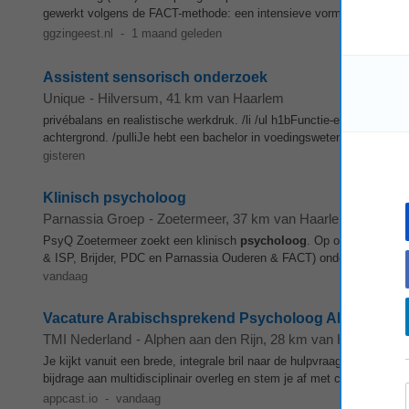
gewerkt volgens de FACT-methode: een intensieve vorm van ambulante
ggzingeest.nl
-
1 maand geleden
Assistent sensorisch onderzoek
Unique
-
Hilversum
, 41 km van Haarlem
privébalans en realistische werkdruk. /li /ul h1bFunctie-eisen /b /
achtergrond. /pulliJe hebt een bachelor in voedingswetenschappen, c
gisteren
Klinisch psycholoog
Parnassia Groep
-
Zoetermeer
, 37 km van Haarlem
PsyQ Zoetermeer zoekt een klinisch
psycholoog
. Op onze locatie 
& ISP, Brijder, PDC en Parnassia Ouderen & FACT) onder één dak. De
vandaag
Vacature Arabischsprekend Psycholoog Alphen aan d
TMI Nederland
-
Alphen aan den Rijn
, 28 km van Haarlem
Je kijkt vanuit een brede, integrale bril naar de hulpvraag en betrek
bijdrage aan multidisciplinair overleg en stem je af met collega’s zoa
appcast.io
-
vandaag