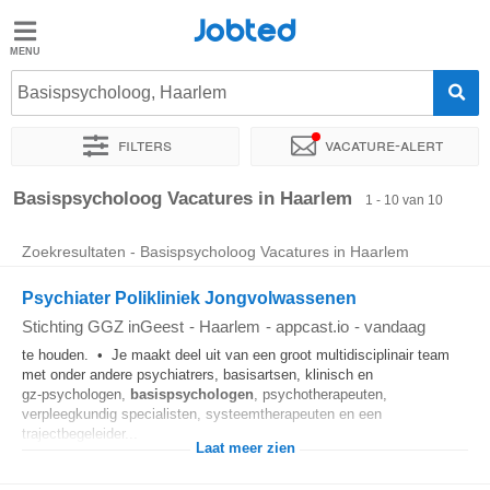
Jobted
Jobted
Vacatures
Basispsycholoog, Haarlem
Filters
Vacature-alert
Salarissen
Sorteer op
Exacte locatie
Soort dienstverband
Werkuren
Basispsycholoog Vacatures in Haarlem
1 - 10 van 10
Zoekresultaten - Basispsycholoog Vacatures in Haarlem
Psychiater Polikliniek Jongvolwassenen
Stichting GGZ inGeest
-
Haarlem
-
appcast.io
-
vandaag
te houden. • Je maakt deel uit van een groot multidisciplinair team
met onder andere psychiatrers, basisartsen, klinisch en
gz‑psychologen,
basispsychologen
, psychotherapeuten,
verpleegkundig specialisten, systeemtherapeuten en een
trajectbegeleider...
Laat meer zien