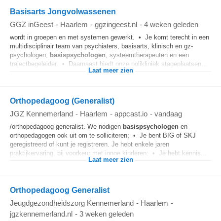
Basisarts Jongvolwassenen
GGZ inGeest
-
Haarlem
-
ggzingeest.nl
-
4 weken geleden
wordt in groepen en met systemen gewerkt. • Je komt terecht in een
multidisciplinair team van psychiaters, basisarts, klinisch en gz-
psychologen,
basispsychologen
, systeemtherapeuten en een
trajectbegeleider. • Daarnaast biedt onze polikliniek stageplaatsen...
Laat meer zien
Orthopedagoog (Generalist)
JGZ Kennemerland
-
Haarlem
-
appcast.io
-
vandaag
/orthopedagoog generalist. We nodigen
basispsychologen
en
orthopedagogen ook uit om te solliciteren; • Je bent BIG of SKJ
geregistreerd of kunt je registreren. Je hebt enkele jaren
praktijkervaring, bij voorkeur met jonge kinderen; • Je hebt kennis...
Laat meer zien
Orthopedagoog Generalist
Jeugdgezondheidszorg Kennemerland
-
Haarlem
-
jgzkennemerland.nl
-
3 weken geleden