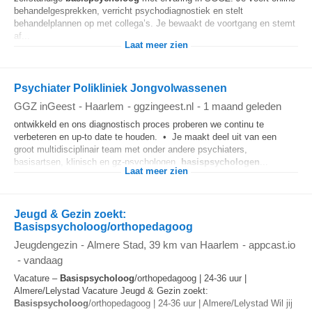
behandelgesprekken, verricht psychodiagnostiek en stelt
behandelplannen op met collega’s. Je bewaakt de voortgang en stemt
af...
Laat meer zien
Psychiater Polikliniek Jongvolwassenen
GGZ inGeest
-
Haarlem
-
ggzingeest.nl
-
1 maand geleden
ontwikkeld en ons diagnostisch proces proberen we continu te
verbeteren en up-to date te houden. • Je maakt deel uit van een
groot multidisciplinair team met onder andere psychiaters,
basisartsen, klinisch en gz-psychologen,
basispsychologen
...
Laat meer zien
Jeugd & Gezin zoekt:
Basispsycholoog/orthopedagoog
Jeugdengezin
-
Almere Stad
, 39 km van Haarlem
-
appcast.io
-
vandaag
Vacature –
Basispsycholoog
/orthopedagoog | 24-36 uur |
Almere/Lelystad Vacature Jeugd & Gezin zoekt:
Basispsycholoog
/orthopedagoog | 24-36 uur | Almere/Lelystad Wil jij