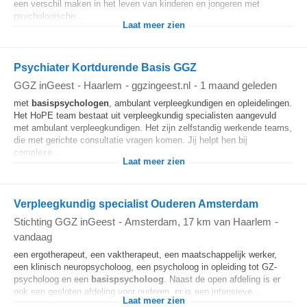
een verschil maken in het leven van kinderen en jongeren met
psychologische...
Laat meer zien
Psychiater Kortdurende Basis GGZ
GGZ inGeest
-
Haarlem
-
ggzingeest.nl
-
1 maand geleden
met
basispsychologen
, ambulant verpleegkundigen en opleidelingen.
Het HoPE team bestaat uit verpleegkundig specialisten aangevuld
met ambulant verpleegkundigen. Het zijn zelfstandig werkende teams,
die met gerichte consultatie vragen komen. Jij helpt hen bij
complexe...
Laat meer zien
Verpleegkundig specialist Ouderen Amsterdam
Stichting GGZ inGeest
-
Amsterdam
, 17 km van Haarlem
-
vandaag
een ergotherapeut, een vaktherapeut, een maatschappelijk werker,
een klinisch neuropsycholoog, een psycholoog in opleiding tot GZ-
psycholoog en een
basispsycholoog
. Naast de open afdeling is er
ook een gesloten afdeling voor ouderen, er is een intensieve...
Laat meer zien