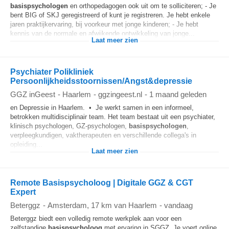
basispsychologen
en orthopedagogen ook uit om te solliciteren; - Je
bent BIG of SKJ geregistreerd of kunt je registreren. Je hebt enkele
jaren praktijkervaring, bij voorkeur met jonge kinderen; - Je hebt
kennis van de normale en afwijkende ontwikkeling van jonge...
Laat meer zien
Psychiater Polikliniek
Persoonlijkheidsstoornissen/Angst&depressie
GGZ inGeest
-
Haarlem
-
ggzingeest.nl
-
1 maand geleden
en Depressie in Haarlem. • Je werkt samen in een informeel,
betrokken multidisciplinair team. Het team bestaat uit een psychiater,
klinisch psychologen, GZ-psychologen,
basispsychologen
,
verpleegkundigen, vaktherapeuten en verschillende collega's in
opleiding...
Laat meer zien
Remote Basispsycholoog | Digitale GGZ & CGT
Expert
Beterggz
-
Amsterdam
, 17 km van Haarlem
-
vandaag
Beterggz biedt een volledig remote werkplek aan voor een
zelfstandige
basispsycholoog
met ervaring in SGGZ. Je voert online