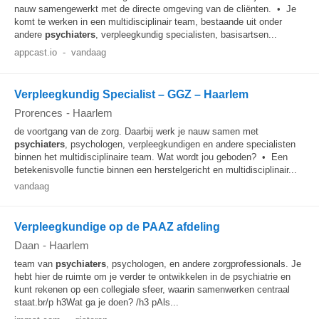
nauw samengewerkt met de directe omgeving van de cliënten. • Je
komt te werken in een multidisciplinair team, bestaande uit onder
andere
psychiaters
, verpleegkundig specialisten, basisartsen...
appcast.io
-
vandaag
Verpleegkundig Specialist – GGZ – Haarlem
Prorences
-
Haarlem
de voortgang van de zorg. Daarbij werk je nauw samen met
psychiaters
, psychologen, verpleegkundigen en andere specialisten
binnen het multidisciplinaire team. Wat wordt jou geboden? • Een
betekenisvolle functie binnen een herstelgericht en multidisciplinair...
vandaag
Verpleegkundige op de PAAZ afdeling
Daan
-
Haarlem
team van
psychiaters
, psychologen, en andere zorgprofessionals. Je
hebt hier de ruimte om je verder te ontwikkelen in de psychiatrie en
kunt rekenen op een collegiale sfeer, waarin samenwerken centraal
staat.br/p h3Wat ga je doen? /h3 pAls...