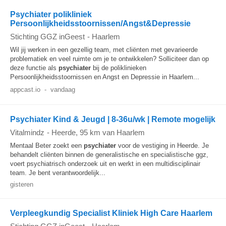
Psychiater polikliniek
Persoonlijkheidsstoornissen/Angst&Depressie
Stichting GGZ inGeest
-
Haarlem
Wil jij werken in een gezellig team, met cliënten met gevarieerde
problematiek en veel ruimte om je te ontwikkelen? Solliciteer dan op
deze functie als
psychiater
bij de poliklinieken
Persoonlijkheidsstoornissen en Angst en Depressie in Haarlem...
appcast.io
-
vandaag
Psychiater Kind & Jeugd | 8-36u/wk | Remote mogelijk
Vitalmindz
-
Heerde
, 95 km van Haarlem
Mentaal Beter zoekt een
psychiater
voor de vestiging in Heerde. Je
behandelt cliënten binnen de generalistische en specialistische ggz,
voert psychiatrisch onderzoek uit en werkt in een multidisciplinair
team. Je bent verantwoordelijk...
gisteren
Verpleegkundig Specialist Kliniek High Care Haarlem