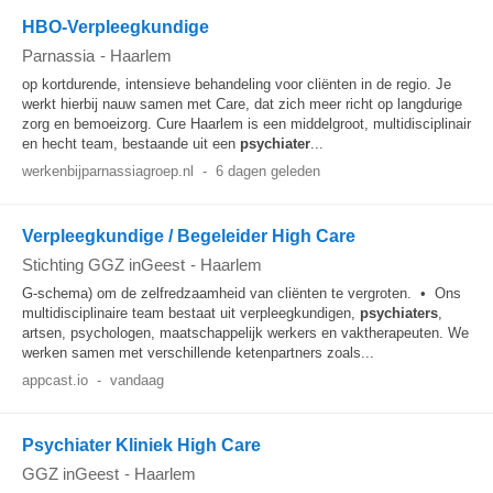
HBO-Verpleegkundige
Parnassia
-
Haarlem
op kortdurende, intensieve behandeling voor cliënten in de regio. Je
werkt hierbij nauw samen met Care, dat zich meer richt op langdurige
zorg en bemoeizorg. Cure Haarlem is een middelgroot, multidisciplinair
en hecht team, bestaande uit een
psychiater
...
werkenbijparnassiagroep.nl
-
6 dagen geleden
Verpleegkundige / Begeleider High Care
Stichting GGZ inGeest
-
Haarlem
G-schema) om de zelfredzaamheid van cliënten te vergroten. • Ons
multidisciplinaire team bestaat uit verpleegkundigen,
psychiaters
,
artsen, psychologen, maatschappelijk werkers en vaktherapeuten. We
werken samen met verschillende ketenpartners zoals...
appcast.io
-
vandaag
Psychiater Kliniek High Care
GGZ inGeest
-
Haarlem