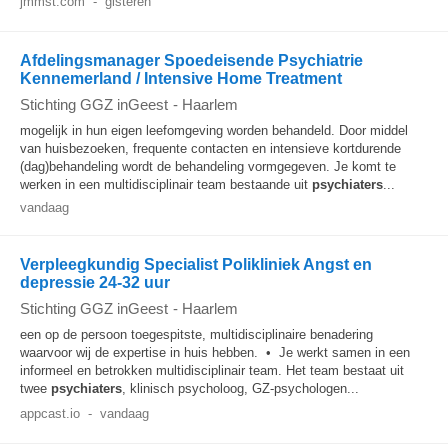
jmmst.com
-
gisteren
Afdelingsmanager Spoedeisende Psychiatrie
Kennemerland / Intensive Home Treatment
Stichting GGZ inGeest
-
Haarlem
mogelijk in hun eigen leefomgeving worden behandeld. Door middel
van huisbezoeken, frequente contacten en intensieve kortdurende
(dag)behandeling wordt de behandeling vormgegeven. Je komt te
werken in een multidisciplinair team bestaande uit
psychiaters
...
vandaag
Verpleegkundig Specialist Polikliniek Angst en
depressie 24-32 uur
Stichting GGZ inGeest
-
Haarlem
een op de persoon toegespitste, multidisciplinaire benadering
waarvoor wij de expertise in huis hebben. • Je werkt samen in een
informeel en betrokken multidisciplinair team. Het team bestaat uit
twee
psychiaters
, klinisch psycholoog, GZ-psychologen...
appcast.io
-
vandaag