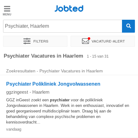
Jobted
Jobted
Vacatures
Psychiater, Haarlem
Filters
Vacature-alert
Salarissen
Sorteer op
Exacte locatie
Bedrijf
Soort dienstverband
Psychiater Vacatures in Haarlem
1 - 15 van 31
Zoekresultaten - Psychiater Vacatures in Haarlem
Psychiater Polikliniek Jongvolwassenen
ggzingeest
-
Haarlem
GGZ inGeest zoekt een
psychiater
voor de polikliniek
Jongvolwassenen in Haarlem. Werk in een enthousiast, innovatief en
goed georganiseerd multidisciplinair team. Draag bij aan de
behandeling van complexe psychische problemen en
kennisoverdracht...
vandaag