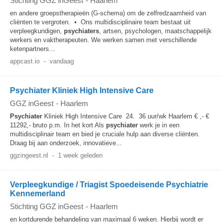
Stichting GGZ inGeest
-
Haarlem
en andere groepstherapieën (G-schema) om de zelfredzaamheid van
cliënten te vergroten. • Ons multidisciplinaire team bestaat uit
verpleegkundigen,
psychiaters
, artsen, psychologen, maatschappelijk
werkers en vaktherapeuten. We werken samen met verschillende
ketenpartners...
appcast.io
-
vandaag
Psychiater Kliniek High Intensive Care
GGZ inGeest
-
Haarlem
Psychiater
Kliniek High Intensive Care 24. 36 uur/wk Haarlem € ,- €
11292,- bruto p.m. In het kort Als
psychiater
werk je in een
multidisciplinair team en bied je cruciale hulp aan diverse cliënten.
Draag bij aan onderzoek, innovatieve...
ggzingeest.nl
-
1 week geleden
Verpleegkundige / Triagist Spoedeisende Psychiatrie
Kennemerland
Stichting GGZ inGeest
-
Haarlem
en kortdurende behandeling van maximaal 6 weken. Hierbij wordt er