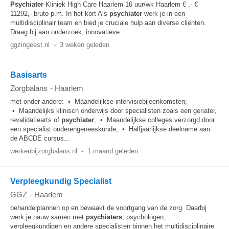
Psychiater
Kliniek High Care Haarlem 16 uur/wk Haarlem € ,- €
11292,- bruto p.m. In het kort Als
psychiater
werk je in een
multidisciplinair team en bied je cruciale hulp aan diverse cliënten.
Draag bij aan onderzoek, innovatieve...
ggzingeest.nl
-
3 weken geleden
Basisarts
Zorgbalans
-
Haarlem
met onder andere: • Maandelijkse intervisiebijeenkomsten;
• Maandelijks klinisch onderwijs door specialisten zoals een geriater,
revalidatiearts of
psychiater
; • Maandelijkse colleges verzorgd door
een specialist ouderengeneeskunde; • Halfjaarlijkse deelname aan
de ABCDE cursus...
werkenbijzorgbalans.nl
-
1 maand geleden
Verpleegkundig Specialist
GGZ
-
Haarlem
behandelplannen op en bewaakt de voortgang van de zorg. Daarbij
werk je nauw samen met
psychiaters
, psychologen,
verpleegkundigen en andere specialisten binnen het multidisciplinaire