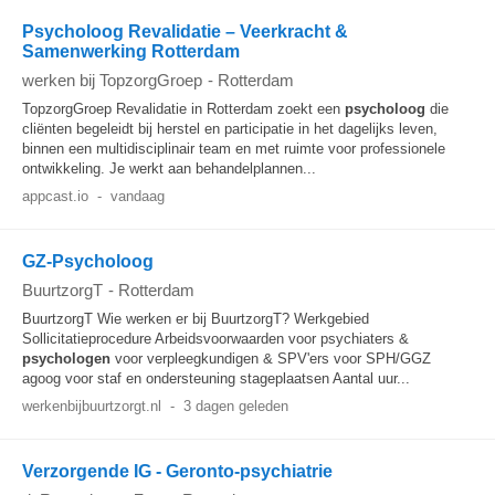
Psycholoog Revalidatie – Veerkracht &
Samenwerking Rotterdam
werken bij TopzorgGroep
-
Rotterdam
TopzorgGroep Revalidatie in Rotterdam zoekt een
psycholoog
die
cliënten begeleidt bij herstel en participatie in het dagelijks leven,
binnen een multidisciplinair team en met ruimte voor professionele
ontwikkeling. Je werkt aan behandelplannen...
appcast.io
-
vandaag
GZ-Psycholoog
BuurtzorgT
-
Rotterdam
BuurtzorgT Wie werken er bij BuurtzorgT? Werkgebied
Sollicitatieprocedure Arbeidsvoorwaarden voor psychiaters &
psychologen
voor verpleegkundigen & SPV'ers voor SPH/GGZ
agoog voor staf en ondersteuning stageplaatsen Aantal uur...
werkenbijbuurtzorgt.nl
-
3 dagen geleden
Verzorgende IG - Geronto-psychiatrie