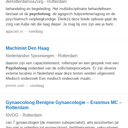
deRotterdamseZorg
-
Rotterdam
behandeling en begeleiding. Het multidisciplinaire behandelteam
bestaat uit de
psycholoog
, de agogisch hulpverlener/agoog en de
psychiatrisch verpleegkundige. Dankzij deze brede opbouw gaat de
zorg van Aafje nét die laag dieper. Je mag bij ons zijn wie je bent...
appcast.io
-
vandaag
Machinist Den Haag
Nederlandse Spoorwegen
-
Rotterdam
daarom zijn een capaciteitentest, rollenspel en een gesprek met een
Psycholoog
onderdeel van de sollicitatieprocedure. Er zijn diverse
externe locaties in Nederland waar deze testen worden uitgevoerd.
Medisch onderzoek Een medisch onderzoek maakt...
jmmst.com
-
vandaag
Gynaecoloog Benigne Gynaecologie – Erasmus MC –
Rotterdam
NVOG
-
Rotterdam
van 7 gynaecologen (de meesten subspecialist), arts-assistenten (al
dan niet in opleiding tot gynaecoloog), fertiliteitsartsen, seksuologen,