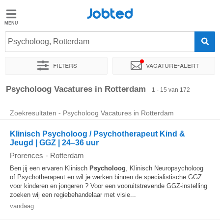
Jobted
Jobted
Vacatures
Psycholoog, Rotterdam
Filters
Vacature-alert
Salarissen
Sorteer op
Exacte locatie
Bedrijf
Uitzendbureau
Soo
Psycholoog Vacatures in Rotterdam
1 - 15 van 172
Zoekresultaten - Psycholoog Vacatures in Rotterdam
Klinisch Psycholoog / Psychotherapeut Kind &
Jeugd | GGZ | 24–36 uur
Prorences
-
Rotterdam
Ben jij een ervaren Klinisch
Psycholoog
, Klinisch Neuropsycholoog
of Psychotherapeut en wil je werken binnen de specialistische GGZ
voor kinderen en jongeren ? Voor een vooruitstrevende GGZ-instelling
zoeken wij een regiebehandelaar met visie...
vandaag