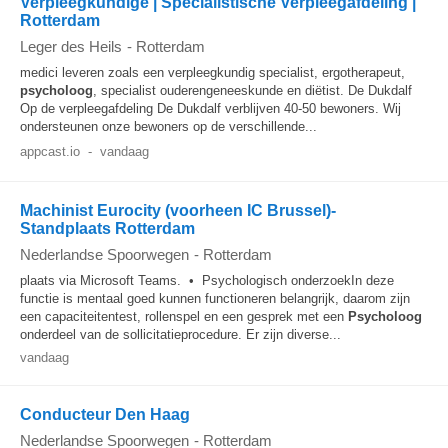
Verpleegkundige | Specialistische Verpleegafdeling |
Rotterdam
Leger des Heils
-
Rotterdam
medici leveren zoals een verpleegkundig specialist, ergotherapeut,
psycholoog
, specialist ouderengeneeskunde en diëtist. De Dukdalf
Op de verpleegafdeling De Dukdalf verblijven 40-50 bewoners. Wij
ondersteunen onze bewoners op de verschillende...
appcast.io
-
vandaag
Machinist Eurocity (voorheen IC Brussel)-
Standplaats Rotterdam
Nederlandse Spoorwegen
-
Rotterdam
plaats via Microsoft Teams. • Psychologisch onderzoekIn deze
functie is mentaal goed kunnen functioneren belangrijk, daarom zijn
een capaciteitentest, rollenspel en een gesprek met een
Psycholoog
onderdeel van de sollicitatieprocedure. Er zijn diverse...
vandaag
Conducteur Den Haag
Nederlandse Spoorwegen
-
Rotterdam