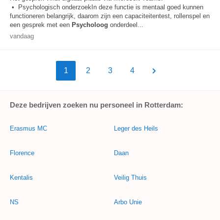
• Psychologisch onderzoekIn deze functie is mentaal goed kunnen
functioneren belangrijk, daarom zijn een capaciteitentest, rollenspel en
een gesprek met een
Psycholoog
onderdeel...
vandaag
1
2
3
4
Deze bedrijven zoeken nu personeel in Rotterdam:
Erasmus MC
Leger des Heils
Florence
Daan
Kentalis
Veilig Thuis
NS
Arbo Unie