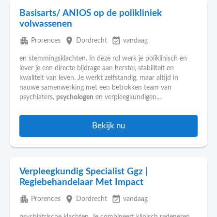
Basisarts/ ANIOS op de polikliniek
volwassenen
apartment
place
event_available
Prorences
Dordrecht
vandaag
en stemmingsklachten. In deze rol werk je poliklinisch en
lever je een directe bijdrage aan herstel, stabiliteit en
kwaliteit van leven. Je werkt zelfstandig, maar altijd in
nauwe samenwerking met een betrokken team van
psychiaters,
psychologen
en verpleegkundigen...
Bekijk nu
Verpleegkundig Specialist Ggz |
Regiebehandelaar Met Impact
apartment
place
event_available
Prorences
Dordrecht
vandaag