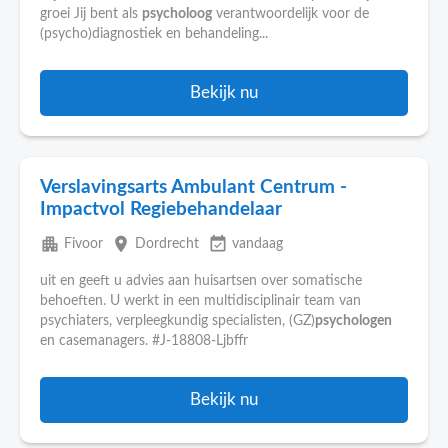
groei Jij bent als
psycholoog
verantwoordelijk voor de
(psycho)diagnostiek en behandeling...
Bekijk nu
Verslavingsarts Ambulant Centrum -
Impactvol Regiebehandelaar
apartment
place
event_available
Fivoor
Dordrecht
vandaag
uit en geeft u advies aan huisartsen over somatische
behoeften. U werkt in een multidisciplinair team van
psychiaters, verpleegkundig specialisten, (GZ)
psychologen
en casemanagers. #J-18808-Ljbffr
Bekijk nu