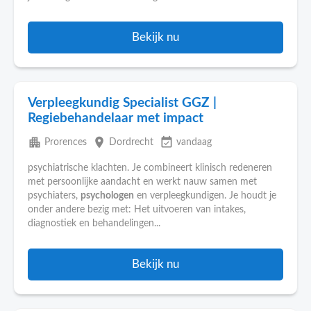
Bekijk nu
Verpleegkundig Specialist GGZ |
Regiebehandelaar met impact
apartment
place
event_available
Prorences
Dordrecht
vandaag
psychiatrische klachten. Je combineert klinisch redeneren
met persoonlijke aandacht en werkt nauw samen met
psychiaters,
psychologen
en verpleegkundigen. Je houdt je
onder andere bezig met: Het uitvoeren van intakes,
diagnostiek en behandelingen...
Bekijk nu