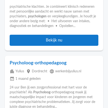
psychiatrische klachten. Je combineert klinisch redeneren
met persoonlijke aandacht en werkt nauw samen met
psychiaters,
psychologen
en verpleegkundigen. Je houdt je
onder andere bezig met: • Het uitvoeren van intakes,
diagnostiek en behandelingen • Opstellen...
Bekijk nu
Psycholoog-orthopedagoog
apartment
place
language
Yulius
Dordrecht
werkenbijyulius.nl
event_available
1 maand geleden
24 uur Ben jij een zorgprofessional met hart voor de
psychiatrie? Als
Psycholoog
-orthopedagoog maak jij
maatschappelijke impact voor kinderen en jongeren met
complexe psychiatrische problematieken. Jij zorgt voor de
juiste diagnose en behandeling...