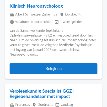
Klinisch Neuropsycholoog
apartment
place
Albert Schweitzer Ziekenhuis
Dordrecht
language
event_available
vacatures-in-dordrecht.nl
1 week geleden
van de Samenwerkende Topklinische
Opleidingsziekenhuizen (STZ) en geaccrediteerd door het
NIAZ. Om de opleiding tot Klinisch Neuropsycholoog beter
vorm te geven zoekt de vakgroep
Medische
Psychologie
met ingang van januari 2027 een tweede Klinisch
Neuropsycholoog...
Bekijk nu
Verpleegkundig Specialist GGZ |
Regiebehandelaar met impact
apartment
place
event_available
Prorences
Dordrecht
vandaag