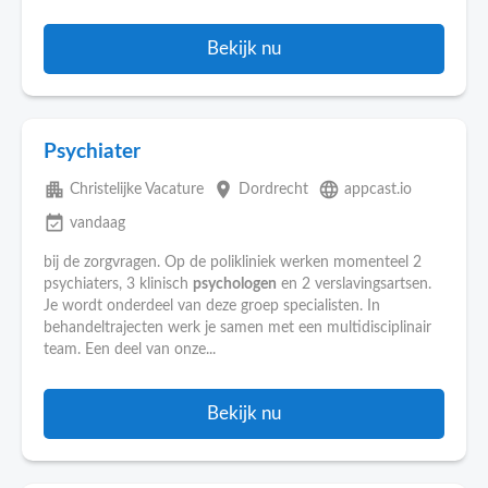
Bekijk nu
Psychiater
apartment
place
language
Christelijke Vacature
Dordrecht
appcast.io
event_available
vandaag
bij de zorgvragen. Op de polikliniek werken momenteel 2
psychiaters, 3 klinisch
psychologen
en 2 verslavingsartsen.
Je wordt onderdeel van deze groep specialisten. In
behandeltrajecten werk je samen met een multidisciplinair
team. Een deel van onze...
Bekijk nu