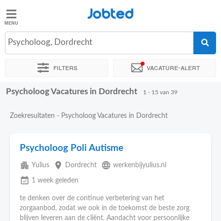
Jobted
Jobted
Vacatures
Psycholoog, Dordrecht
Filters
Vacature-alert
Salarissen
Psycholoog Vacatures in Dordrecht
Sorteer op
Exacte locatie
Bedrijf
Uitzendbureau
Soo
1 - 15 van 39
Zoekresultaten - Psycholoog Vacatures in Dordrecht
Psycholoog Poli Autisme
apartment
place
language
Yulius
Dordrecht
werkenbijyulius.nl
event_available
1 week geleden
te denken over de continue verbetering van het
zorgaanbod, zodat we ook in de toekomst de beste zorg
blijven leveren aan de cliënt. Aandacht voor persoonlijke