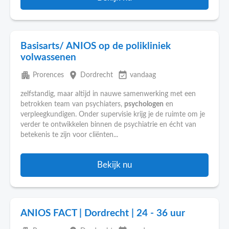
Basisarts/ ANIOS op de polikliniek
volwassenen
apartment
place
event_available
Prorences
Dordrecht
vandaag
zelfstandig, maar altijd in nauwe samenwerking met een
betrokken team van psychiaters,
psychologen
en
verpleegkundigen. Onder supervisie krijg je de ruimte om je
verder te ontwikkelen binnen de psychiatrie en écht van
betekenis te zijn voor cliënten...
Bekijk nu
ANIOS FACT | Dordrecht | 24 - 36 uur