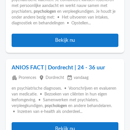
psychiatrische klachten. Je combineert klinisch redeneren
met persoonlijke aandacht en werkt nauw samen met
psychiaters,
psychologen
en verpleegkundigen. Je houdt je
onder andere bezig met: • Het uitvoeren van intakes,
diagnostiek en behandelingen • Opstellen...
Bekijk nu
ANIOS FACT | Dordrecht | 24 - 36 uur
apartment
place
event_available
Prorences
Dordrecht
vandaag
en psychiatrische diagnoses. • Voorschrijven en evalueren
van medicatie. • Bezoeken van cliënten in hun eigen
leefomgeving. • Samenwerken met psychiaters,
verpleegkundigen,
psychologen
en andere behandelaren.
• Inzetten van e-health als onderdeel...
Bekijk nu