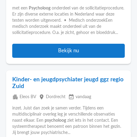
met een
Psycholoog
onderdeel van de sollicitatieprocedure.
Er zijn diverse externe locaties in Nederland waar deze
testen worden uitgevoerd. • Medisch onderzoekEen
medisch onderzoek maakt onderdeel uit van de
sollicitatieprocedure. O.a. je zicht, gehoor en bloeddruk...
Bekijk nu
Kinder- en jeugdpsychiater jeugd ggz regio
Zuid
apartment
place
event_available
Eleos BV
Dordrecht
vandaag
inzet. Juist dan zoek je samen verder. Tijdens een
multidisciplinair overleg leg je verschillende observaties
naast elkaar. Een
psycholoog
ziet iets in het contact. Een
systeemtherapeut benoemt een patroon binnen het gezin.
Jij brengt jouw psychiatrische...