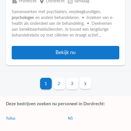
apartment
place
event_available
Prorences
Dordrecht
vandaag
Samenwerken met psychiaters, verpleegkundigen,
psychologen
en andere behandelaren. • Inzetten van e-
health als onderdeel van de behandeling. • Deelnemen
aan bereikbaarheidsdiensten. Je bouwt een langdurige
behandelrelatie op met cliënten en draagt actief...
Bekijk nu
1
2
3
Deze bedrijven zoeken nu personeel in Dordrecht:
Yulius
NS