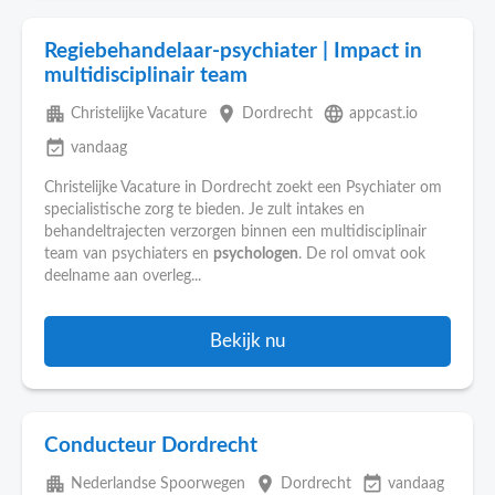
Regiebehandelaar-psychiater | Impact in
multidisciplinair team
apartment
place
language
Christelijke Vacature
Dordrecht
appcast.io
event_available
vandaag
Christelijke Vacature in Dordrecht zoekt een Psychiater om
specialistische zorg te bieden. Je zult intakes en
behandeltrajecten verzorgen binnen een multidisciplinair
team van psychiaters en
psychologen
. De rol omvat ook
deelname aan overleg...
Bekijk nu
Conducteur Dordrecht
apartment
place
event_available
Nederlandse Spoorwegen
Dordrecht
vandaag