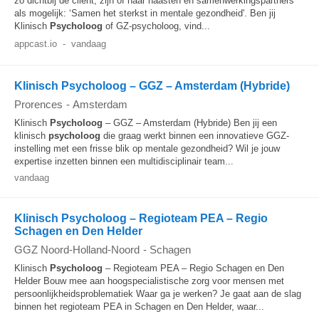
zo dichtbij de cliënt, zijn of haar naasten en samenwerkingspartners
als mogelijk: ‘Samen het sterkst in mentale gezondheid'. Ben jij
Klinisch
Psycholoog
of GZ-psycholoog, vind...
appcast.io
-
vandaag
Klinisch Psycholoog – GGZ – Amsterdam (Hybride)
Prorences
-
Amsterdam
Klinisch
Psycholoog
– GGZ – Amsterdam (Hybride) Ben jij een
klinisch
psycholoog
die graag werkt binnen een innovatieve GGZ-
instelling met een frisse blik op mentale gezondheid? Wil je jouw
expertise inzetten binnen een multidisciplinair team...
vandaag
Klinisch Psycholoog – Regioteam PEA – Regio
Schagen en Den Helder
GGZ Noord-Holland-Noord
-
Schagen
Klinisch
Psycholoog
– Regioteam PEA – Regio Schagen en Den
Helder Bouw mee aan hoogspecialistische zorg voor mensen met
persoonlijkheidsproblematiek Waar ga je werken? Je gaat aan de slag
binnen het regioteam PEA in Schagen en Den Helder, waar...