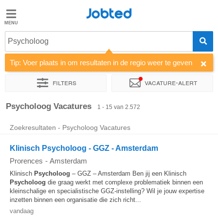
Jobted
Jobted
Vacatures
Psycholoog
Tip: Voer plaats in om resultaten in de regio weer te geven
Salarissen
Filters
Vacature-alert
Sorteer op
Bedrijf
Uitzendbureau
Soort dienstverband
Psycholoog Vacatures
1 - 15 van 2.572
Zoekresultaten - Psycholoog Vacatures
Klinisch Psycholoog - GGZ - Amsterdam
Prorences
-
Amsterdam
Klinisch
Psycholoog
– GGZ – Amsterdam Ben jij een Klinisch
Psycholoog
die graag werkt met complexe problematiek binnen een
kleinschalige en specialistische GGZ-instelling? Wil je jouw expertise
inzetten binnen een organisatie die zich richt...
vandaag