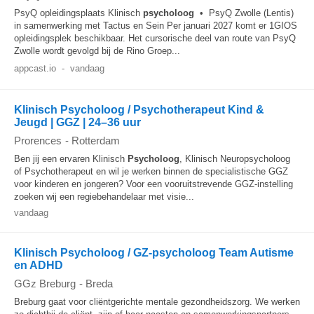
PsyQ opleidingsplaats Klinisch
psycholoog
• PsyQ Zwolle (Lentis)
in samenwerking met Tactus en Sein Per januari 2027 komt er 1GIOS
opleidingsplek beschikbaar. Het cursorische deel van route van PsyQ
Zwolle wordt gevolgd bij de Rino Groep...
appcast.io
-
vandaag
Klinisch Psycholoog / Psychotherapeut Kind &
Jeugd | GGZ | 24–36 uur
Prorences
-
Rotterdam
Ben jij een ervaren Klinisch
Psycholoog
, Klinisch Neuropsycholoog
of Psychotherapeut en wil je werken binnen de specialistische GGZ
voor kinderen en jongeren? Voor een vooruitstrevende GGZ-instelling
zoeken wij een regiebehandelaar met visie...
vandaag
Klinisch Psycholoog / GZ-psycholoog Team Autisme
en ADHD
GGz Breburg
-
Breda
Breburg gaat voor cliëntgerichte mentale gezondheidszorg. We werken