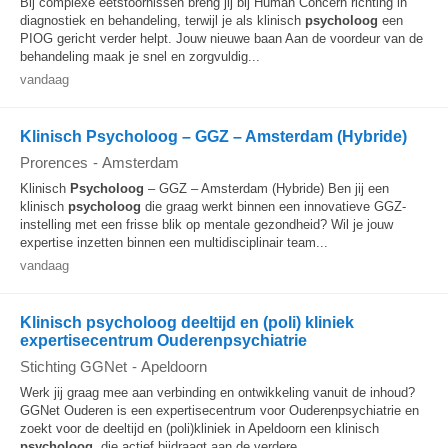
Bij complexe eetstoornissen breng jij bij Human Concern richting in
diagnostiek en behandeling, terwijl je als klinisch
psycholoog
een
PIOG gericht verder helpt. Jouw nieuwe baan Aan de voordeur van de
behandeling maak je snel en zorgvuldig...
vandaag
Klinisch Psycholoog – GGZ – Amsterdam (Hybride)
Prorences
-
Amsterdam
Klinisch
Psycholoog
– GGZ – Amsterdam (Hybride) Ben jij een
klinisch
psycholoog
die graag werkt binnen een innovatieve GGZ-
instelling met een frisse blik op mentale gezondheid? Wil je jouw
expertise inzetten binnen een multidisciplinair team...
vandaag
Klinisch psycholoog deeltijd en (poli) kliniek
expertisecentrum Ouderenpsychiatrie
Stichting GGNet
-
Apeldoorn
Werk jij graag mee aan verbinding en ontwikkeling vanuit de inhoud?
GGNet Ouderen is een expertisecentrum voor Ouderenpsychiatrie en
zoekt voor de deeltijd en (poli)kliniek in Apeldoorn een klinisch
psycholoog
, die actief bijdraagt aan de verdere...