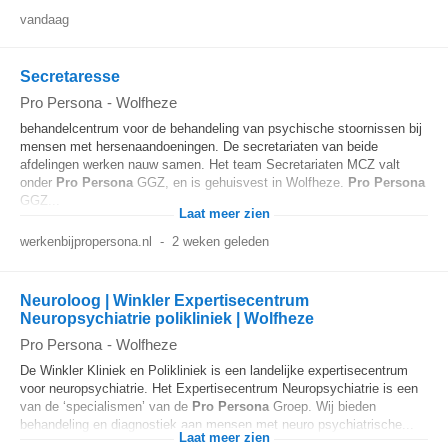
vandaag
Secretaresse
Pro Persona
-
Wolfheze
behandelcentrum voor de behandeling van psychische stoornissen bij
mensen met hersenaandoeningen. De secretariaten van beide
afdelingen werken nauw samen. Het team Secretariaten MCZ valt
onder
Pro
Persona
GGZ, en is gehuisvest in Wolfheze.
Pro
Persona
GGZ...
Laat meer zien
werkenbijpropersona.nl
-
2 weken geleden
Neuroloog | Winkler Expertisecentrum
Neuropsychiatrie polikliniek | Wolfheze
Pro Persona
-
Wolfheze
De Winkler Kliniek en Polikliniek is een landelijke expertisecentrum
voor neuropsychiatrie. Het Expertisecentrum Neuropsychiatrie is een
van de ‘specialismen’ van de
Pro
Persona
Groep. Wij bieden
behandeling en diagnostiek aan mensen met neuro psychiatrische...
Laat meer zien