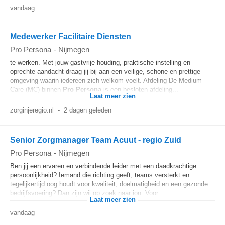
vandaag
Medewerker Facilitaire Diensten
Pro Persona
-
Nijmegen
te werken. Met jouw gastvrije houding, praktische instelling en
oprechte aandacht draag jij bij aan een veilige, schone en prettige
omgeving waarin iedereen zich welkom voelt. Afdeling De Medium
Care (MC) binnen
Pro
Persona
is een besloten afdeling...
Laat meer zien
zorginjeregio.nl
-
2 dagen geleden
Senior Zorgmanager Team Acuut - regio Zuid
Pro Persona
-
Nijmegen
Ben jij een ervaren en verbindende leider met een daadkrachtige
persoonlijkheid? Iemand die richting geeft, teams versterkt en
tegelijkertijd oog houdt voor kwaliteit, doelmatigheid en een gezonde
bedrijfsvoering? Dan zijn wij op zoek naar jou. Voor...
Laat meer zien
vandaag