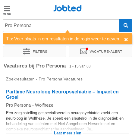
Jobted
Jobted
Vacatures
Pro Persona
Tip: Voer plaats in om resultaten in de regio weer te geven
Salarissen
Filters
Vacature-alert
Sorteer op
Bedrijf
Soort dienstverband
Werkuren
Vacatures bij Pro Persona
1 - 15 van 68
Zoekresultaten - Pro Persona Vacatures
Parttime Neuroloog Neuropsychiatrie – Impact en
Groei
Pro Persona
-
Wolfheze
Een zorginstelling gespecialiseerd in neuropsychiatrie zoekt een
neuroloog in Wolfheze. Je speelt een sleutelrol in de diagnostiek en
behandeling van cliënten met Niet Aangeboren Hersenletsel en
complexe neuropsychiatrische aandoeningen. Je...
Laat meer zien