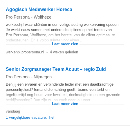
Agogisch Medewerker Horeca
Pro Persona
-
Wolfheze
werkbedrijf waar cliënten in een veilige setting werkervaring opdoen.
Je werkt nauw samen met andere disciplines op het terrein van
Pro
Persona
, Wolfheze, om het herstel van de cliënt optimaal te
ondersteunen. Er is volop ruimte voor eigen...
Laat meer zien
werkenbijpropersona.nl
-
4 weken geleden
Senior Zorgmanager Team Acuut – regio Zuid
Pro Persona
-
Nijmegen
Ben jij een ervaren en verbindende leider met een daadkrachtige
persoonlijkheid? Iemand die richting geeft, teams versterkt en
tegelijkertijd oog houdt voor kwaliteit, doelmatigheid en een gezonde
bedrijfsvoering? Dan zijn wij op zoek naar jou.Voor...
Laat meer zien
vandaag
1 vergelijkbare vacature: Tiel