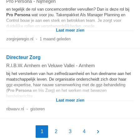
Pro Persona
-
Nijmegen
en tegelijk de rol van concerncontroller vervullen? Dan is deze rol bij
Pro
Persona
wat voor jou. Takenpakket Als Manager Planning en
Control bouw je aan een sterk en betrokken team. Je zorgt voor
duidelijke rollen en verantwoordelijkheden, goede...
Laat meer zien
zorginjeregio.nl
-
1 maand geleden
Directeur Zorg
R.I.B.W. Arnhem en Veluwe Vallei
-
Arnhem
bij het versterken van hun zelfredzaamheid en hun deelname aan het
maatschappelijk leven. De organisatie onderscheidt zich door haar
ggz-expertise, haar nauwe samenwerking met de ggz-behandeling
(
Pro
Persona
en Iris Zorg) en het werken met bewezen
herstelgerichte...
Laat meer zien
ribwavv.nl
-
gisteren
1
2
3
4