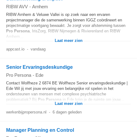
RIBW AVV
-
Arnhem
RIBW Arnhem & Veluwe Vallei is op zoek naar een ervaren
projectmanager die de samenwerking binnen IGGZ coördineert en
projectmatige voortgang bewaakt. Je zorgt voor afstemming tussen
Pro
Persona
, IrisZorg, RIBW Nijmegen & Rivierenland en RIBW
Arnhem...
Laat meer zien
appcast.io
-
vandaag
Senior Ervaringsdeskundige
Pro Persona
-
Ede
Contact Wolfheze 2 6874 BE Wolfheze Senior ervaringsdeskundige |
Ede Wil jij met jouw ervaring een belangrijke rol spelen in het
ondersteunen van mensen met complexe psychiatrische
problematiek? Bij
Pro
Persona
in Ede krijg je de ruimte om jouw...
Laat meer zien
werkenbijpropersona.nl
-
6 dagen geleden
Manager Planning en Control