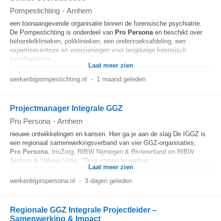
Pompestichting
-
Arnhem
een toonaangevende organisatie binnen de forensische psychiatrie.
De Pompestichting is onderdeel van
Pro
Persona
en beschikt over
behandelklinieken, poliklinieken, een onderzoeksafdeling, een
expertisecentrum en voorzieningen voor langdurige forensisch
psychiatrische...
Laat meer zien
werkenbijpompestichting.nl
-
1 maand geleden
Projectmanager Integrale GGZ
Pro Persona
-
Arnhem
nieuwe ontwikkelingen en kansen. Hier ga je aan de slag De IGGZ is
een regionaal samenwerkingsverband van vier GGZ-organisaties;
Pro
Persona
, IrisZorg, RIBW Nijmegen & Rivierenland en RIBW
Arnhem & Veluwe Vallei. "Door samen te werken...
Laat meer zien
werkenbijpropersona.nl
-
3 dagen geleden
Regionale GGZ Integrale Projectleider –
Samenwerking & Impact