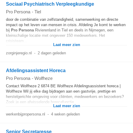
Sociaal Psychiatrisch Verpleegkundige
Pro Persona
-
Tiel
door de combinatie van zelfstandigheid, samenwerking en directe
impact op het leven van mensen in crisis. Afdeling Je komt te werken
bij
Pro
Persona
Rivierenland in Tiel en deels in Nijmegen, een
kleinschalige locatie met ongeveer 150 medewerkers. Het
crisisteam...
Laat meer zien
zorginjeregio.nl
-
2 dagen geleden
Afdelingsassistent Horeca
Pro Persona
-
Wolfheze
Contact Wolfheze 2 6874 BE Wolfheze Afdelingsassistent horeca |
Wolfheze Wil jij elke dag bijdragen aan een gastvrije, prettige en
herstelgerichte omgeving voor cliënten, medewerkers en bezoekers?
Zoek je een afwisselende horecafunctie...
Laat meer zien
werkenbijpropersona.nl
-
4 weken geleden
Senior Secretaresse