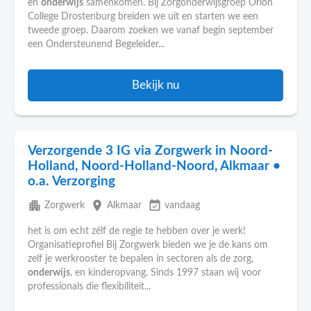
en
onderwijs
samenkomen. Bij Zorgonderwijsgroep Orion
College Drostenburg breiden we uit en starten we een
tweede groep. Daarom zoeken we vanaf begin september
een Ondersteunend Begeleider...
Bekijk nu
Verzorgende 3 IG via Zorgwerk in Noord-
Holland, Noord-Holland-Noord, Alkmaar •
o.a. Verzorging
apartment
place
event_available
Zorgwerk
Alkmaar
vandaag
het is om echt zélf de regie te hebben over je werk!
Organisatieprofiel Bij Zorgwerk bieden we je de kans om
zelf je werkrooster te bepalen in sectoren als de zorg,
onderwijs
, en kinderopvang. Sinds 1997 staan wij voor
professionals die flexibiliteit...