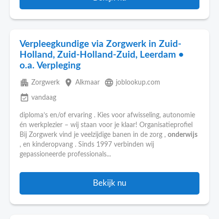
Verpleegkundige via Zorgwerk in Zuid-
Holland, Zuid-Holland-Zuid, Leerdam •
o.a. Verpleging
apartment
place
language
Zorgwerk
Alkmaar
joblookup.com
event_available
vandaag
diploma’s en/of ervaring . Kies voor afwisseling, autonomie
én werkplezier – wij staan voor je klaar! Organisatieprofiel
Bij Zorgwerk vind je veelzijdige banen in de zorg ,
onderwijs
, en kinderopvang . Sinds 1997 verbinden wij
gepassioneerde professionals...
Bekijk nu