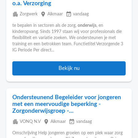
o.a. Verzorging
apartment
place
event_available
Zorgwerk
Alkmaar
vandaag
te bepalen in sectoren als de zorg,
onderwijs
, en
kinderopvang. Sinds 1997 staan wij voor professionals die
flexibiliteit en variatie zoeken. We ondersteunen je met
training en een betrokken team. Functietitel Verzorgende 3
IG Periode Per direct...
Bekijk nu
Ondersteunend Begeleider voor jongeren
met een meervoudige beperking -
Zorgonderwijsgroep -...
apartment
place
event_available
VONQ N.V
Alkmaar
vandaag
Omschrijving Help jongeren groeien op een plek waar zorg