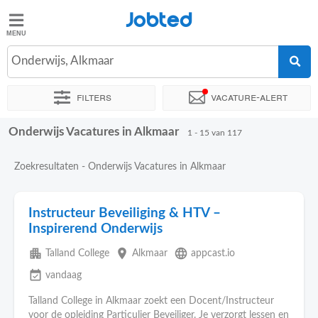
Jobted
Jobted
Vacatures
Onderwijs, Alkmaar
Filters
Vacature-alert
Salarissen
Onderwijs Vacatures in Alkmaar
Sorteer op
Exacte locatie
Bedrijf
Uitzendbureau
Soo
1 - 15 van 117
Zoekresultaten - Onderwijs Vacatures in Alkmaar
Instructeur Beveiliging & HTV –
Inspirerend Onderwijs
apartment
place
language
Talland College
Alkmaar
appcast.io
event_available
vandaag
Talland College in Alkmaar zoekt een Docent/Instructeur
voor de opleiding Particulier Beveiliger. Je verzorgt lessen en