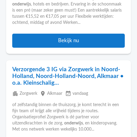
onderwijs
, hotels en bedrijven. Ervaring in de schoonmaak
is een pré (maar zeker geen must!) Een aantrekkelijk salaris
tussen €15,52 en €17,05 per uur Flexibele werktijden:
ochtend, middag of avond Werken...
Bekijk nu
Verzorgende 3 IG via Zorgwerk in Noord-
Holland, Noord-Holland-Noord, Alkmaar •
o.a. Kleinschalig...
apartment
place
event_available
Zorgwerk
Alkmaar
vandaag
of zelfstandig binnen de thuiszorg, je komt terecht in een
fijn team of krijgt alle vrijheid tijdens je routes.
Organisatieprofiel Zorgwerk is dé partner voor
uitzendkrachten in de zorg,
onderwijs
, en kinderopvang.
Met ons netwerk werken wekelijks 10.000...