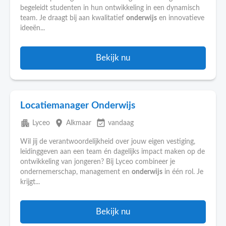
begeleidt studenten in hun ontwikkeling in een dynamisch
team. Je draagt bij aan kwalitatief
onderwijs
en innovatieve
ideeën...
Bekijk nu
Locatiemanager Onderwijs
apartment
place
event_available
Lyceo
Alkmaar
vandaag
Wil jij de verantwoordelijkheid over jouw eigen vestiging,
leidinggeven aan een team én dagelijks impact maken op de
ontwikkeling van jongeren? Bij Lyceo combineer je
ondernemerschap, management en
onderwijs
in één rol. Je
krijgt...
Bekijk nu