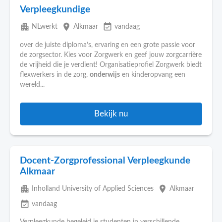
Verpleegkundige
apartment
place
event_available
NLwerkt
Alkmaar
vandaag
over de juiste diploma’s, ervaring en een grote passie voor
de zorgsector. Kies voor Zorgwerk en geef jouw zorgcarrière
de vrijheid die je verdient! Organisatieprofiel Zorgwerk biedt
flexwerkers in de zorg,
onderwijs
en kinderopvang een
wereld...
Bekijk nu
Docent-Zorgprofessional Verpleegkunde
Alkmaar
apartment
place
Inholland University of Applied Sciences
Alkmaar
event_available
vandaag