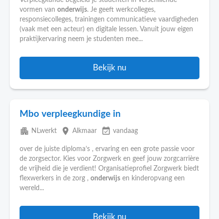
Verpleegkunde begeleid je studenten in verschillende
vormen van
onderwijs
. Je geeft werkcolleges,
responsiecolleges, trainingen communicatieve vaardigheden
(vaak met een acteur) en digitale lessen. Vanuit jouw eigen
praktijkervaring neem je studenten mee...
Bekijk nu
Mbo verpleegkundige in
apartment
place
event_available
NLwerkt
Alkmaar
vandaag
over de juiste diploma’s , ervaring en een grote passie voor
de zorgsector. Kies voor Zorgwerk en geef jouw zorgcarrière
de vrijheid die je verdient! Organisatieprofiel Zorgwerk biedt
flexwerkers in de zorg ,
onderwijs
en kinderopvang een
wereld...
Bekijk nu