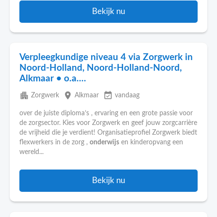
Bekijk nu
Verpleegkundige niveau 4 via Zorgwerk in
Noord-Holland, Noord-Holland-Noord,
Alkmaar • o.a....
apartment
place
event_available
Zorgwerk
Alkmaar
vandaag
over de juiste diploma’s , ervaring en een grote passie voor
de zorgsector. Kies voor Zorgwerk en geef jouw zorgcarrière
de vrijheid die je verdient! Organisatieprofiel Zorgwerk biedt
flexwerkers in de zorg ,
onderwijs
en kinderopvang een
wereld...
Bekijk nu