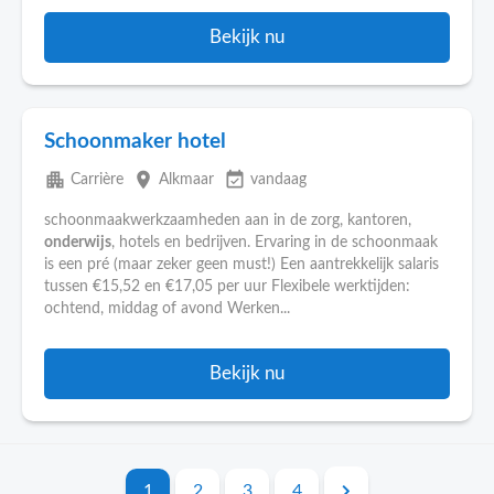
Bekijk nu
Schoonmaker hotel
apartment
place
event_available
Carrière
Alkmaar
vandaag
schoonmaakwerkzaamheden aan in de zorg, kantoren,
onderwijs
, hotels en bedrijven. Ervaring in de schoonmaak
is een pré (maar zeker geen must!) Een aantrekkelijk salaris
tussen €15,52 en €17,05 per uur Flexibele werktijden:
ochtend, middag of avond Werken...
Bekijk nu
1
2
3
4