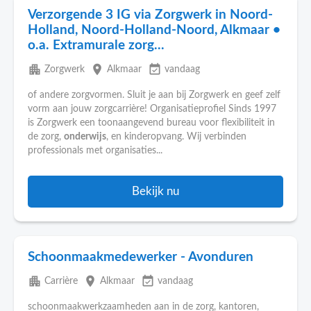
Verzorgende 3 IG via Zorgwerk in Noord-
Holland, Noord-Holland-Noord, Alkmaar •
o.a. Extramurale zorg...
apartment
place
event_available
Zorgwerk
Alkmaar
vandaag
of andere zorgvormen. Sluit je aan bij Zorgwerk en geef zelf
vorm aan jouw zorgcarrière! Organisatieprofiel Sinds 1997
is Zorgwerk een toonaangevend bureau voor flexibiliteit in
de zorg,
onderwijs
, en kinderopvang. Wij verbinden
professionals met organisaties...
Bekijk nu
Schoonmaakmedewerker - Avonduren
apartment
place
event_available
Carrière
Alkmaar
vandaag
schoonmaakwerkzaamheden aan in de zorg, kantoren,