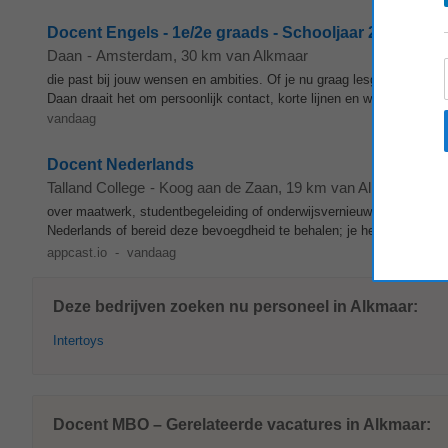
Docent Engels - 1e/2e graads - Schooljaar 2026/2027
Daan
-
Amsterdam
, 30 km van Alkmaar
die past bij jouw wensen en ambities. Of je nu graag lesgeeft op ee
Daan draait het om persoonlijk contact, korte lijnen en werkplezier. 
vandaag
Docent Nederlands
Talland College
-
Koog aan de Zaan
, 19 km van Alkmaar
over maatwerk, studentbegeleiding of onderwijsvernieuwing? Dan krijg
Nederlands of bereid deze bevoegdheid te behalen; je hebt ervaring m
appcast.io
-
vandaag
Deze bedrijven zoeken nu personeel in Alkmaar:
Intertoys
Docent MBO – Gerelateerde vacatures in Alkmaar: