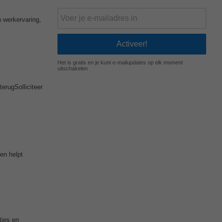
n werkervaring,
Het is gratis en je kunt e-mailupdates op elk moment
uitschakelen
erugSolliciteer
 en helpt
ties en