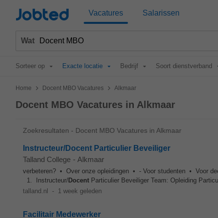
Jobted
Vacatures
Salarissen
Wat
Sorteer op
Exacte locatie
Bedrijf
Soort dienstverband
>
>
Home
Docent MBO Vacatures
Alkmaar
Docent MBO Vacatures in Alkmaar
Zoekresultaten - Docent MBO Vacatures in Alkmaar
Instructeur/Docent Particulier Beveiliger
Talland College
-
Alkmaar
verbeteren? • Over onze opleidingen • - Voor studenten • Voor de
1. Instructeur/
Docent
Particulier Beveiliger Team: Opleiding Particul
talland.nl
-
1 week geleden
Facilitair Medewerker