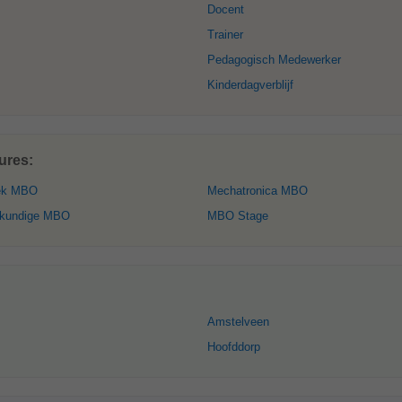
Docent
Trainer
Pedagogisch Medewerker
Kinderdagverblijf
ures:
iek MBO
Mechatronica MBO
wkundige MBO
MBO Stage
Amstelveen
Hoofddorp