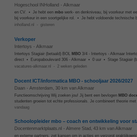
Hogeschool INHolland
-
Alkmaar
en CV. • Je hebt een
mbo
werk- en denkniveau, bij voorkeur met een
bij voorkeur in een soortgelijke rol. • Je hebt voldoende technische 
inholland.nl
-
gisteren
Verkoper
Intertoys
-
Alkmaar
Intertoys Stagiair (betaald) BOL
MBO
3/4 - Intertoys - Alkmaar Inte
direct • Europaboulevard 306 - Alkmaar • 0 uur • Stage Stagiair (
vacatures-alkmaar.nl
-
2 weken geleden
Docent ICT/informatica MBO - schooljaar 2026/2027
Daan
-
Amsterdam
, 30 km van Alkmaar
Functieomschrijving Wij zoeken jou! Jij bent een bevlogen
MBO
doc
studenten groeien tot echte professionals. Je combineert theorie met
vandaag
Schoolopleider mbo – coach en ontwikkeling voor s
Docentenmarktplaats.nl
-
Almere Stad
, 43 km van Alkmaar
en externe partners, zet kansen om in acties en verzorgt praktijkgeri