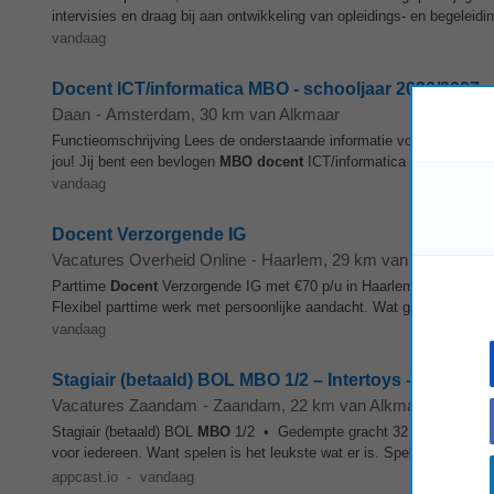
intervisies en draag bij aan ontwikkeling van opleidings- en begeleid
vandaag
Docent ICT/informatica MBO - schooljaar 2026/2027
Daan
-
Amsterdam
, 30 km van Alkmaar
Functieomschrijving Lees de onderstaande informatie voor meer infor
jou! Jij bent een bevlogen
MBO
docent
ICT/informatica met stevige pr
vandaag
Docent Verzorgende IG
Vacatures Overheid Online
-
Haarlem
, 29 km van Alkmaar
Parttime
Docent
Verzorgende IG met €70 p/u in Haarlem
Docent
Ver
Flexibel parttime werk met persoonlijke aandacht. Wat ga je doen? Dro
vandaag
Stagiair (betaald) BOL MBO 1/2 – Intertoys – Zaanda
Vacatures Zaandam
-
Zaandam
, 22 km van Alkmaar
Stagiair (betaald) BOL
MBO
1/2 • Gedempte gracht 32 - Zaandam • 0
voor iedereen. Want spelen is het leukste wat er is. Spelen is het f
appcast.io
-
vandaag