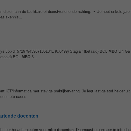
 diploma in de facilitaire of dienstverlenende richting. • Je hebt enkele jare
basiskennis...
rtoys Jobid=571979439671351841 (0.0499) Stagiair (betaald) BOL
MBO
3/4 Ga t
betaald) BOL
MBO
3...
ent
ICT/informatica met stevige praktijkervaring. Je legt lastige stof helder uit
 concrete cases...
tartende docenten
cht leer-/coachtrajecten voor
mbo
-
docenten
. Daarnaast organiseer je introduc