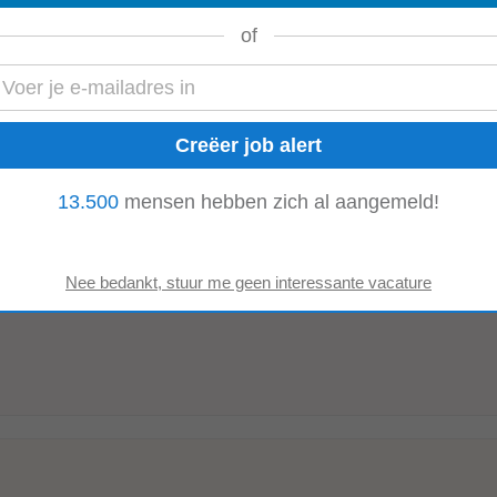
of
n vmbo, havo/vwo of
mbo
, wij kijken samen welke omgeving het beste bij jou aa
Wij geloven dat een
docent
...
13.500
mensen hebben zich al aangemeld!
 je bij ons alle ruimte om daar een bijdrage aan te leveren. je bent een bevo
et lesgeven en affiniteit met
mbo
...