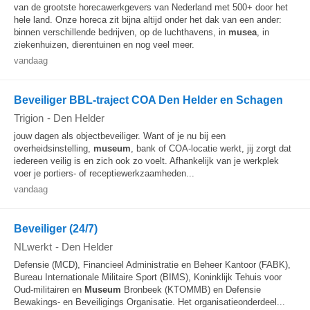
van de grootste horecawerkgevers van Nederland met 500+ door het
hele land. Onze horeca zit bijna altijd onder het dak van een ander:
binnen verschillende bedrijven, op de luchthavens, in
musea
, in
ziekenhuizen, dierentuinen en nog veel meer.
vandaag
Beveiliger BBL-traject COA Den Helder en Schagen
Trigion
-
Den Helder
jouw dagen als objectbeveiliger. Want of je nu bij een
overheidsinstelling,
museum
, bank of COA-locatie werkt, jij zorgt dat
iedereen veilig is en zich ook zo voelt. Afhankelijk van je werkplek
voer je portiers- of receptiewerkzaamheden...
vandaag
Beveiliger (24/7)
NLwerkt
-
Den Helder
Defensie (MCD), Financieel Administratie en Beheer Kantoor (FABK),
Bureau Internationale Militaire Sport (BIMS), Koninklijk Tehuis voor
Oud-militairen en
Museum
Bronbeek (KTOMMB) en Defensie
Bewakings- en Beveiligings Organisatie. Het organisatieonderdeel...