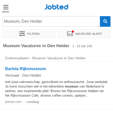
Jobted
Jobted
Vacatures
Museum, Den Helder
Filters
Vacature-alert
Salarissen
Sorteer op
Exacte locatie
Bedrijf
Uitzendbureau
Soo
Museum Vacatures in Den Helder
1 - 15 van 166
Zoekresultaten - Museum Vacatures in Den Helder
Barista Rijksmuseum
Vermaat
-
Den Helder
met jouw vakmanschap, gastvrijheid en enthousiasme. Jouw werkplek
Je komt misschien wel in het bekendste
museum
van Nederland te
werken, een inspirerende plek! Binnen het Rijksmuseum hebben we
het Rijksmuseum Café, diverse coffee corners, partijen...
jmmst.com
-
vandaag