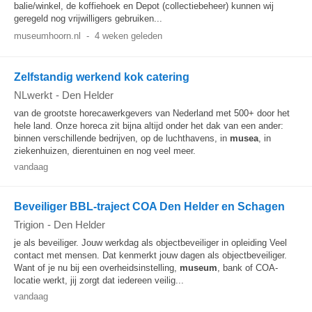
balie/winkel, de koffiehoek en Depot (collectiebeheer) kunnen wij
geregeld nog vrijwilligers gebruiken...
museumhoorn.nl
-
4 weken geleden
Zelfstandig werkend kok catering
NLwerkt
-
Den Helder
van de grootste horecawerkgevers van Nederland met 500+ door het
hele land. Onze horeca zit bijna altijd onder het dak van een ander:
binnen verschillende bedrijven, op de luchthavens, in
musea
, in
ziekenhuizen, dierentuinen en nog veel meer.
vandaag
Beveiliger BBL-traject COA Den Helder en Schagen
Trigion
-
Den Helder
je als beveiliger. Jouw werkdag als objectbeveiliger in opleiding Veel
contact met mensen. Dat kenmerkt jouw dagen als objectbeveiliger.
Want of je nu bij een overheidsinstelling,
museum
, bank of COA-
locatie werkt, jij zorgt dat iedereen veilig...
vandaag