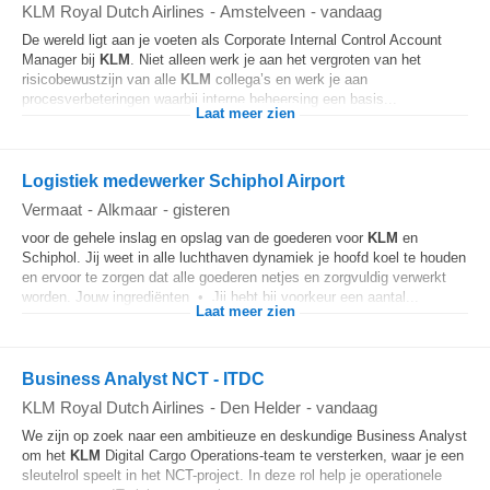
KLM Royal Dutch Airlines
-
Amstelveen
-
vandaag
De wereld ligt aan je voeten als Corporate Internal Control Account
Manager bij
KLM
. Niet alleen werk je aan het vergroten van het
risicobewustzijn van alle
KLM
collega’s en werk je aan
procesverbeteringen waarbij interne beheersing een basis...
Laat meer zien
Logistiek medewerker Schiphol Airport
Vermaat
-
Alkmaar
-
gisteren
voor de gehele inslag en opslag van de goederen voor
KLM
en
Schiphol. Jij weet in alle luchthaven dynamiek je hoofd koel te houden
en ervoor te zorgen dat alle goederen netjes en zorgvuldig verwerkt
worden. Jouw ingrediënten • Jij hebt bij voorkeur een aantal...
Laat meer zien
Business Analyst NCT - ITDC
KLM Royal Dutch Airlines
-
Den Helder
-
vandaag
We zijn op zoek naar een ambitieuze en deskundige Business Analyst
om het
KLM
Digital Cargo Operations-team te versterken, waar je een
sleutelrol speelt in het NCT-project. In deze rol help je operationele