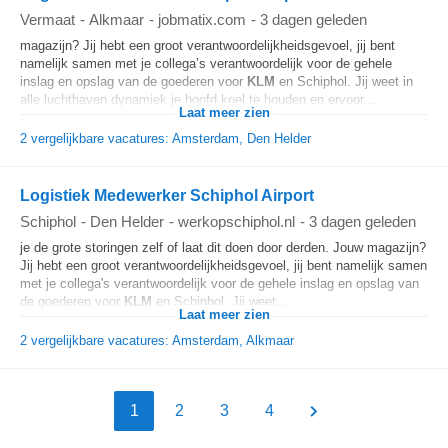
Vermaat
-
Alkmaar
-
jobmatix.com
-
3 dagen geleden
magazijn? Jij hebt een groot verantwoordelijkheidsgevoel, jij bent
namelijk samen met je collega’s verantwoordelijk voor de gehele
inslag en opslag van de goederen voor
KLM
en Schiphol. Jij weet in
alle luchthaven dynamiek je hoofd koel te houden en ervoor...
Laat meer zien
2 vergelijkbare vacatures: Amsterdam, Den Helder
Logistiek Medewerker Schiphol Airport
Schiphol
-
Den Helder
-
werkopschiphol.nl
-
3 dagen geleden
je de grote storingen zelf of laat dit doen door derden. Jouw magazijn?
Jij hebt een groot verantwoordelijkheidsgevoel, jij bent namelijk samen
met je collega's verantwoordelijk voor de gehele inslag en opslag van
de goederen voor
KLM
en Schiphol. Jij weet...
Laat meer zien
2 vergelijkbare vacatures: Amsterdam, Alkmaar
1
2
3
4