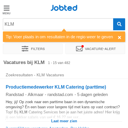
Jobted
Jobted
Vacatures
KLM
Tip: Voer plaats in om resultaten in de regio weer te geven
Salarissen
Filters
Vacature-alert
Sorteer op
Bedrijf
Uitzendbureau
Soort dienstverband
Vacatures bij KLM
1 - 15 van 482
Zoekresultaten - KLM Vacatures
Productiemedewerker KLM Catering (parttime)
Randstad
-
Alkmaar
-
randstad.com
-
5 dagen geleden
Hey, jij! Op zoek naar een parttime baan in een dynamische
omgeving? Én een baan voor langere tijd met kans op vast contract?
Top! Bij
KLM
Catering Services ben je aan het juiste adres! Hier krijg
jij een lekker salaris van wel € 16,27 per uur...
Laat meer zien