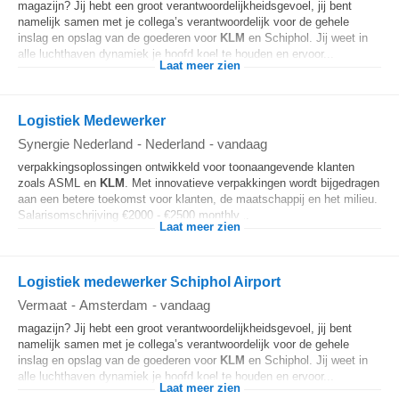
magazijn? Jij hebt een groot verantwoordelijkheidsgevoel, jij bent
namelijk samen met je collega’s verantwoordelijk voor de gehele
inslag en opslag van de goederen voor
KLM
en Schiphol. Jij weet in
alle luchthaven dynamiek je hoofd koel te houden en ervoor...
Laat meer zien
Logistiek Medewerker
Synergie Nederland
-
Nederland
-
vandaag
verpakkingsoplossingen ontwikkeld voor toonaangevende klanten
zoals ASML en
KLM
. Met innovatieve verpakkingen wordt bijgedragen
aan een betere toekomst voor klanten, de maatschappij en het milieu.
Salarisomschrijving €2000 - €2500 monthly...
Laat meer zien
Logistiek medewerker Schiphol Airport
Vermaat
-
Amsterdam
-
vandaag
magazijn? Jij hebt een groot verantwoordelijkheidsgevoel, jij bent
namelijk samen met je collega’s verantwoordelijk voor de gehele
inslag en opslag van de goederen voor
KLM
en Schiphol. Jij weet in
alle luchthaven dynamiek je hoofd koel te houden en ervoor...
Laat meer zien