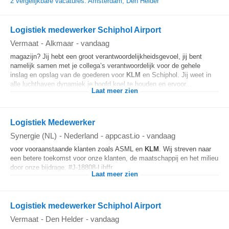
2 vergelijkbare vacatures: Amsterdam, Den Helder
Logistiek medewerker Schiphol Airport
Vermaat
-
Alkmaar
-
vandaag
magazijn? Jij hebt een groot verantwoordelijkheidsgevoel, jij bent
namelijk samen met je collega’s verantwoordelijk voor de gehele
inslag en opslag van de goederen voor
KLM
en Schiphol. Jij weet in
alle luchthaven dynamiek je hoofd koel te houden en ervoor...
Laat meer zien
Logistiek Medewerker
Synergie (NL)
-
Nederland
-
appcast.io
-
vandaag
voor vooraanstaande klanten zoals ASML en
KLM
. Wij streven naar
een betere toekomst voor onze klanten, de maatschappij en het milieu
door onze bijdrage. #J-18808-Ljbffr...
Laat meer zien
Logistiek medewerker Schiphol Airport
Vermaat
-
Den Helder
-
vandaag