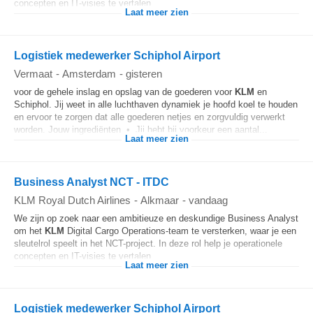
concepten en IT-visies te vertalen...
Laat meer zien
Logistiek medewerker Schiphol Airport
Vermaat
-
Amsterdam
-
gisteren
voor de gehele inslag en opslag van de goederen voor
KLM
en
Schiphol. Jij weet in alle luchthaven dynamiek je hoofd koel te houden
en ervoor te zorgen dat alle goederen netjes en zorgvuldig verwerkt
worden. Jouw ingrediënten • Jij hebt bij voorkeur een aantal...
Laat meer zien
Business Analyst NCT - ITDC
KLM Royal Dutch Airlines
-
Alkmaar
-
vandaag
We zijn op zoek naar een ambitieuze en deskundige Business Analyst
om het
KLM
Digital Cargo Operations-team te versterken, waar je een
sleutelrol speelt in het NCT-project. In deze rol help je operationele
concepten en IT-visies te vertalen...
Laat meer zien
Logistiek medewerker Schiphol Airport