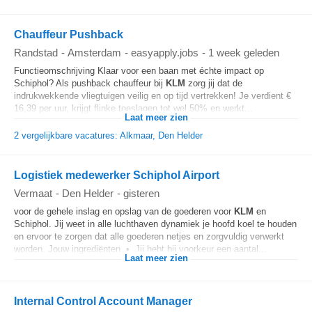
Chauffeur Pushback
Randstad
-
Amsterdam
-
easyapply.jobs
-
1 week geleden
Functieomschrijving Klaar voor een baan met échte impact op
Schiphol? Als pushback chauffeur bij
KLM
zorg jij dat de
indrukwekkende vliegtuigen veilig en op tijd vertrekken! Je verdient €
16,39 per uur, krijgt flinke toeslagen tot wel 50% en werkt...
Laat meer zien
2 vergelijkbare vacatures: Alkmaar, Den Helder
Logistiek medewerker Schiphol Airport
Vermaat
-
Den Helder
-
gisteren
voor de gehele inslag en opslag van de goederen voor
KLM
en
Schiphol. Jij weet in alle luchthaven dynamiek je hoofd koel te houden
en ervoor te zorgen dat alle goederen netjes en zorgvuldig verwerkt
worden. Jouw ingrediënten • Jij hebt bij voorkeur een aantal...
Laat meer zien
Internal Control Account Manager