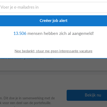
Bekijk nu
or maandelijkse afstemmingsmomenten
heden, hiermee voorzie je hen tijdig van
.
13.506
mensen hebben zich al aangemeld!
Bekijk nu
e een cruciale rol het Airside Operations
xtern betrokken producten die vallen
Bekijk nu
. Dit doe je in samenwerking met de
jk voor een deel van de portefeuille.