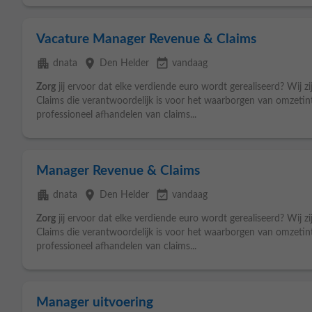
Vacature Manager Revenue & Claims
apartment
place
event_available
dnata
Den Helder
vandaag
Zorg
jij ervoor dat elke verdiende euro wordt gerealiseerd? Wij z
Claims die verantwoordelijk is voor het waarborgen van omzetinte
professioneel afhandelen van claims...
Manager Revenue & Claims
apartment
place
event_available
dnata
Den Helder
vandaag
Zorg
jij ervoor dat elke verdiende euro wordt gerealiseerd? Wij z
Claims die verantwoordelijk is voor het waarborgen van omzetinte
professioneel afhandelen van claims...
Manager uitvoering