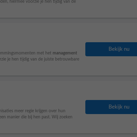
n, hiermee voorzie je hen tijdig van de
Bekijk nu
stemmingsmomenten met het
management
e je hen tijdig van de juiste betrouwbare
Bekijk nu
saties meer regie krijgen over hun
een manier die bij hen past. Wij zoeken