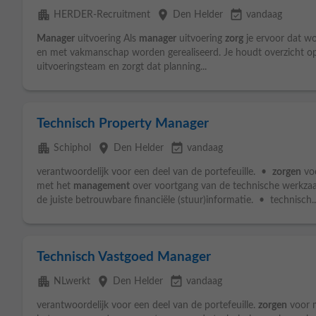
apartment
place
event_available
HERDER-Recruitment
Den Helder
vandaag
Manager
uitvoering Als
manager
uitvoering
zorg
je ervoor dat wo
en met vakmanschap worden gerealiseerd. Je houdt overzicht op 
uitvoeringsteam en zorgt dat planning...
Technisch Property Manager
apartment
place
event_available
Schiphol
Den Helder
vandaag
verantwoordelijk voor een deel van de portefeuille. •
zorgen
vo
met het
management
over voortgang van de technische werkzaam
de juiste betrouwbare financiële (stuur)informatie. • technisch..
Technisch Vastgoed Manager
apartment
place
event_available
NLwerkt
Den Helder
vandaag
verantwoordelijk voor een deel van de portefeuille.
zorgen
voor 