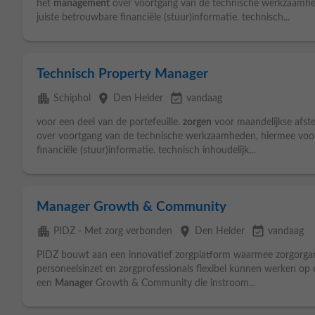
het
management
over voortgang van de technische werkzaamhede
juiste betrouwbare financiële (stuur)informatie. technisch...
Technisch Property Manager
apartment
place
event_available
Schiphol
Den Helder
vandaag
voor een deel van de portefeuille.
zorgen
voor maandelijkse af
over voortgang van de technische werkzaamheden, hiermee voorzi
financiële (stuur)informatie. technisch inhoudelijk...
Manager Growth & Community
apartment
place
event_available
PIDZ - Met zorg verbonden
Den Helder
vandaag
PIDZ bouwt aan een innovatief zorgplatform waarmee zorgorgani
personeelsinzet en zorgprofessionals flexibel kunnen werken op 
een
Manager
Growth & Community die instroom...