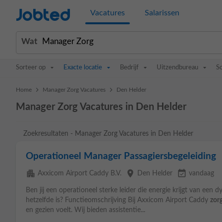
Jobted
Vacatures
Salarissen
Wat
Sorteer op
Exacte locatie
Bedrijf
Uitzendbureau
S
>
>
Home
Manager Zorg Vacatures
Den Helder
Manager Zorg Vacatures in Den Helder
Zoekresultaten - Manager Zorg Vacatures in Den Helder
Operationeel Manager Passagiersbegeleiding
apartment
place
event_available
Axxicom Airport Caddy B.V.
Den Helder
vandaag
Ben jij een operationeel sterke leider die energie krijgt van ee
hetzelfde is? Functieomschrijving Bij Axxicom Airport Caddy
zor
en gezien voelt. Wij bieden assistentie...