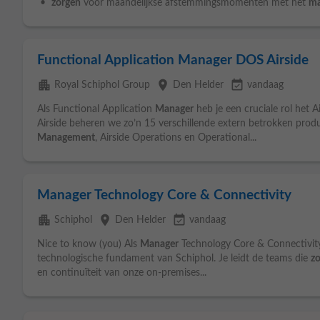
•
zorgen
voor maandelijkse afstemmingsmomenten met het
ma
Functional Application Manager DOS Airside
apartment
place
event_available
Royal Schiphol Group
Den Helder
vandaag
Als Functional Application
Manager
heb je een cruciale rol het
Airside beheren we zo’n 15 verschillende extern betrokken produc
Management
, Airside Operations en Operational...
Manager Technology Core & Connectivity
apartment
place
event_available
Schiphol
Den Helder
vandaag
Nice to know (you) Als
Manager
Technology Core & Connectivity
technologische fundament van Schiphol. Je leidt de teams die
z
en continuïteit van onze on-premises...