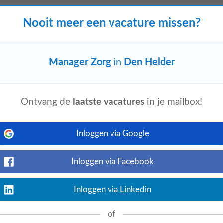
Nooit meer een vacature missen?
Bekijk nu
or maandelijkse afstemmingsmomenten
Manager Zorg
in
Den Helder
heden, hiermee voorzie je hen tijdig van
.
Ontvang de
laatste vacatures
in je mailbox!
Inloggen via Google
Bekijk nu
n cruciale rol het Airside Operations
xtern betrokken producten die vallen
Inloggen via Facebook
Inloggen via Linkedin
s only
of