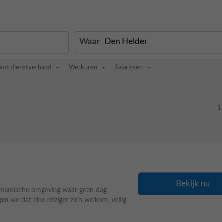
Waar
oort dienstverband
Werkuren
Salarissen
1
Bekijk nu
n dynamische omgeving waar geen dag
gen
we dat elke reiziger zich welkom, veilig