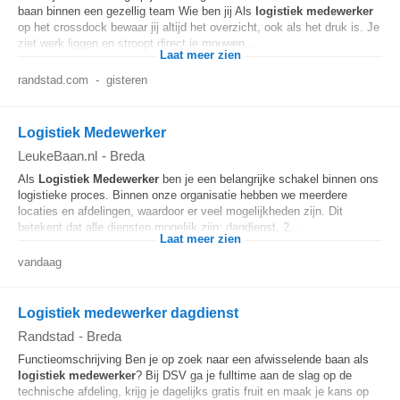
baan binnen een gezellig team Wie ben jij Als
logistiek
medewerker
op het crossdock bewaar jij altijd het overzicht, ook als het druk is. Je
ziet werk liggen en stroopt direct je mouwen...
Laat meer zien
randstad.com
-
gisteren
Logistiek Medewerker
LeukeBaan.nl
-
Breda
Als
Logistiek
Medewerker
ben je een belangrijke schakel binnen ons
logistieke proces. Binnen onze organisatie hebben we meerdere
locaties en afdelingen, waardoor er veel mogelijkheden zijn. Dit
betekent dat alle diensten mogelijk zijn: dagdienst, 2...
Laat meer zien
vandaag
Logistiek medewerker dagdienst
Randstad
-
Breda
Functieomschrijving Ben je op zoek naar een afwisselende baan als
logistiek
medewerker
? Bij DSV ga je fulltime aan de slag op de
technische afdeling, krijg je dagelijks gratis fruit en maak je kans op