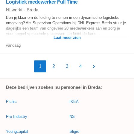
Logistiek medewerker Full Time
NLwerkt
-
Breda
Ben jij klaar om de leiding te nemen in een dynamische logistieke
omgeving? Als Supervisor Operations bij DHL Express Breda stuur je
dagelijks een team van ongeveer 20
medewerkers
aan en zorg je
voor soepel verlopende processen. Je krijgt de kans...
Laat meer zien
vandaag
1
2
3
4
Deze bedrijven zoeken nu personeel in Breda:
Picnic
IKEA
Pro Industry
NS
Youngcapital
Sligro