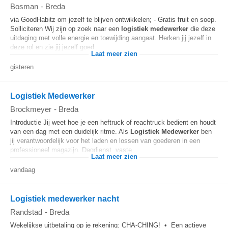
Bosman
-
Breda
via GoodHabitz om jezelf te blijven ontwikkelen; - Gratis fruit en soep.
Solliciteren Wij zijn op zoek naar een
logistiek
medewerker
die deze
uitdaging met volle energie en toewijding aangaat. Herken jij jezelf in
deze rol en zie jij jezelf goed...
Laat meer zien
gisteren
Logistiek Medewerker
Brockmeyer
-
Breda
Introductie Jij weet hoe je een heftruck of reachtruck bedient en houdt
van een dag met een duidelijk ritme. Als
Logistiek
Medewerker
ben
jij verantwoordelijk voor het laden en lossen van goederen in een
professioneel magazijn. Dagdienst, vaste...
Laat meer zien
vandaag
Logistiek medewerker nacht
Randstad
-
Breda
Wekelijkse uitbetaling op je rekening: CHA-CHING! • Een actieve