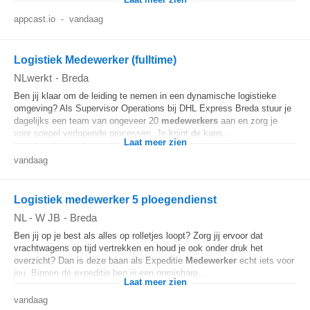
Laat meer zien
appcast.io
-
vandaag
Logistiek Medewerker (fulltime)
NLwerkt
-
Breda
Ben jij klaar om de leiding te nemen in een dynamische logistieke
omgeving? Als Supervisor Operations bij DHL Express Breda stuur je
dagelijks een team van ongeveer 20
medewerkers
aan en zorg je
voor soepel verlopende processen. Je krijgt de kans...
Laat meer zien
vandaag
Logistiek medewerker 5 ploegendienst
NL - W JB
-
Breda
Ben jij op je best als alles op rolletjes loopt? Zorg jij ervoor dat
vrachtwagens op tijd vertrekken en houd je ook onder druk het
overzicht? Dan is deze baan als Expeditie
Medewerker
echt iets voor
jou. Binnen de expeditie ben jij een onmisbare...
Laat meer zien
vandaag