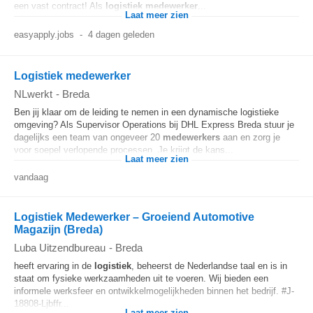
een vast contract! Als
logistiek
medewerker
...
Laat meer zien
easyapply.jobs
-
4 dagen geleden
Logistiek medewerker
NLwerkt
-
Breda
Ben jij klaar om de leiding te nemen in een dynamische logistieke
omgeving? Als Supervisor Operations bij DHL Express Breda stuur je
dagelijks een team van ongeveer 20
medewerkers
aan en zorg je
voor soepel verlopende processen. Je krijgt de kans...
Laat meer zien
vandaag
Logistiek Medewerker – Groeiend Automotive
Magazijn (Breda)
Luba Uitzendbureau
-
Breda
heeft ervaring in de
logistiek
, beheerst de Nederlandse taal en is in
staat om fysieke werkzaamheden uit te voeren. Wij bieden een
informele werksfeer en ontwikkelmogelijkheden binnen het bedrijf. #J-
18808-Ljbffr...