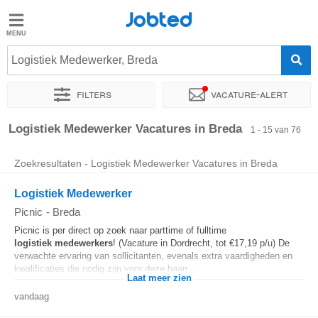
Jobted
Jobted
Vacatures
Logistiek Medewerker, Breda
Filters
Vacature-alert
Salarissen
Sorteer op
Exacte locatie
Bedrijf
Uitzendbureau
Soo
Logistiek Medewerker Vacatures in Breda
1 - 15 van 76
Zoekresultaten - Logistiek Medewerker Vacatures in Breda
Logistiek Medewerker
Picnic
-
Breda
Picnic is per direct op zoek naar parttime of fulltime
logistiek
medewerkers
! (Vacature in Dordrecht, tot €17,19 p/u) De
verwachte ervaring van sollicitanten, evenals extra vaardigheden en
kwalificaties die nodig zijn voor deze baan...
Laat meer zien
vandaag