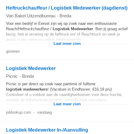
Heftruckchauffeur / Logistiek Medewerker (dagdienst)
Van Bakel Uitzendbureau
-
Breda
Voor een bedrijf in Eersel zijn wij op zoek naar een enthousiaste
Reach/Heftruckchauffeur /
Logistiek
Medewerker
. Ben jij graag actief
bezig, heb je ervaring op de heftruck en/ of Reachtruck en werk je
graag in een nette en veilige werkomgeving...
Laat meer zien
gisteren
Logistiek Medewerker
Picnic
-
Breda
Picnic is per direct op zoek naar parttime of fulltime
logistiek
medewerkers
! (Vacature in Eindhoven, €16,19 p/u)
Controleer of u voldoet aan de vaardigheidseisen voor deze functie,
evenals de bijbehorende ervaring, en solliciteer vervolgens...
Laat meer zien
joblookup.com
-
vandaag
Logistiek Medewerker In-/Aanvulling