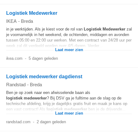
Logistiek Medewerker
IKEA
-
Breda
in je werktijden. Als je kiest voor de rol van
Logistiek
Medewerker
zal
je voornamelijk in het weekend, de ochtenden, middagen en avonden
tussen 05:00 en 22:00 uur werken. Met een contract van 24/28 uur per
week zal dit verdeeld worden over 4/5 dagen. Verder...
Laat meer zien
ikea.com
-
5 dagen geleden
Logistiek medewerker dagdienst
Randstad
-
Breda
Ben je op zoek naar een afwisselende baan als
logistiek
medewerker
? Bij DSV ga je fulltime aan de slag op de
technische afdeling, krijg je dagelijks gratis fruit en maak je kans op
een vast contract! Als
logistiek
medewerker
ben je de drijvende...
Laat meer zien
randstad.com
-
2 dagen geleden