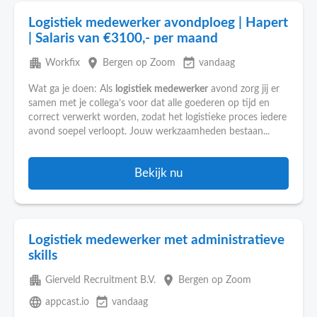
Logistiek medewerker avondploeg | Hapert
| Salaris van €3100,- per maand
apartment
place
event_available
Workfix
Bergen op Zoom
vandaag
Wat ga je doen: Als
logistiek
medewerker
avond zorg jij er
samen met je collega’s voor dat alle goederen op tijd en
correct verwerkt worden, zodat het logistieke proces iedere
avond soepel verloopt. Jouw werkzaamheden bestaan...
Bekijk nu
Logistiek medewerker met administratieve
skills
apartment
place
Gierveld Recruitment B.V.
Bergen op Zoom
language
event_available
appcast.io
vandaag