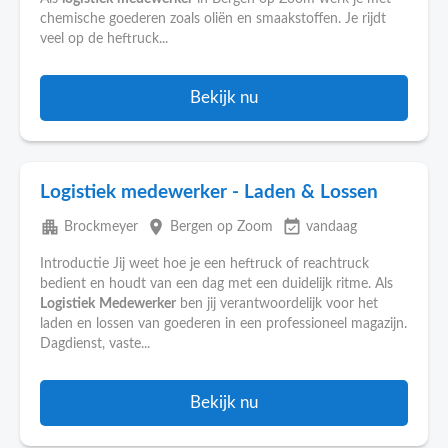
chemische goederen zoals oliën en smaakstoffen. Je rijdt
veel op de heftruck...
Bekijk nu
Logistiek medewerker - Laden & Lossen
apartment
place
event_available
Brockmeyer
Bergen op Zoom
vandaag
Introductie Jij weet hoe je een heftruck of reachtruck
bedient en houdt van een dag met een duidelijk ritme. Als
Logistiek
Medewerker
ben jij verantwoordelijk voor het
laden en lossen van goederen in een professioneel magazijn.
Dagdienst, vaste...
Bekijk nu