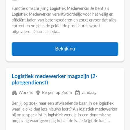
Functie omschrijving
Logistiek
Medewerker
Je bent als
Logistiek
Medewerker
verantwoordelijk voor het veilig en
efficiënt laden van betongoederen en zorgt ervoor dat alles
correct en volgens de geldende procedures wordt
uitgevoerd. Daarnaast sta...
Bekijk nu
Logistiek medewerker magazijn (2-
ploegendienst)
apartment
place
event_available
Workfix
Bergen op Zoom
vandaag
Ben jij op zoek naar een afwisselende baan in de
logistiek
waar je elke dag iets nieuws leert? Als
logistiek
medewerker
bij onze specialist in
logistiek
werk je in een dynamische
omgeving waar geen dag hetzelfde is. Je krijgt de kans...