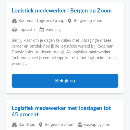
Logistiek medewerker | Bergen op Zoom
apartment
place
Koopman Logistics Group
Bergen op Zoom
language
event_available
appcast.io
vandaag
Ben jij klaar om je dagen te vullen met uitdagingen? Lees
verder en ontdek hoe jij de logistieke wereld bij Koopman
TransMission tot leven brengt. Als
logistiek
medewerker
(ochtend)speel je een belangrijke rol in het logistieke proces,
waarbij...
Bekijk nu
Logistiek medewerker met toeslagen tot
45 procent
apartment
place
language
Randstad
Bergen op Zoom
easyapply.jobs