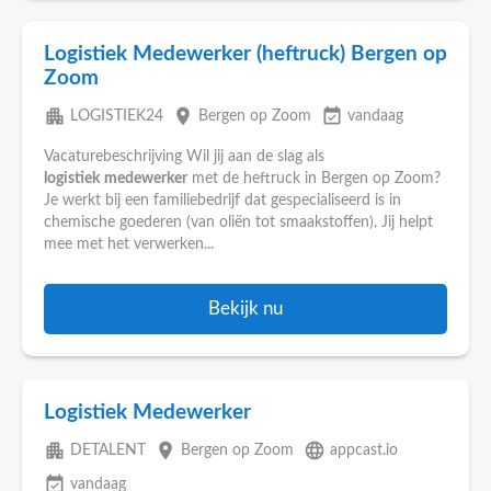
Logistiek Medewerker (heftruck) Bergen op
Zoom
apartment
place
event_available
LOGISTIEK24
Bergen op Zoom
vandaag
Vacaturebeschrijving Wil jij aan de slag als
logistiek
medewerker
met de heftruck in Bergen op Zoom?
Je werkt bij een familiebedrijf dat gespecialiseerd is in
chemische goederen (van oliën tot smaakstoffen). Jij helpt
mee met het verwerken...
Bekijk nu
Logistiek Medewerker
apartment
place
language
DETALENT
Bergen op Zoom
appcast.io
event_available
vandaag