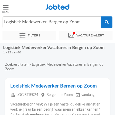
Jobted
Jobted
Vacatures
Logistiek Medewerker, Bergen op Zoom
Filters
Vacature-alert
Salarissen
Logistiek Medewerker Vacatures in Bergen op Zoom
Sorteer op
Exacte locatie
Bedrijf
Uitzendbureau
Soo
1 - 15 van 40
Zoekresultaten - Logistiek Medewerker Vacatures in Bergen op
Zoom
Logistiek Medewerker Bergen op Zoom
apartment
place
event_available
LOGISTIEK24
Bergen op Zoom
vandaag
Vacaturebeschrijving Wil je een vaste, duidelijke dienst en
werk je graag bij een bedrijf waar mensen elkaar kennen?
Als
logistiek
medewerker
in Bergen op Zoom werk je met