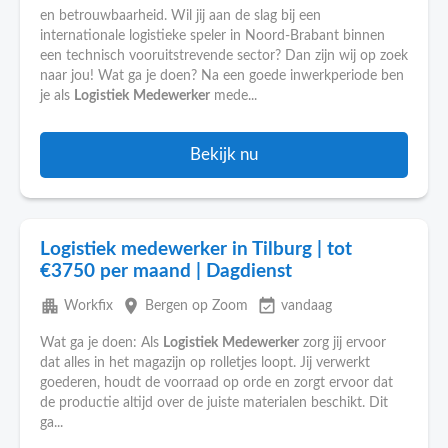
en betrouwbaarheid. Wil jij aan de slag bij een
internationale logistieke speler in Noord-Brabant binnen
een technisch vooruitstrevende sector? Dan zijn wij op zoek
naar jou! Wat ga je doen? Na een goede inwerkperiode ben
je als
Logistiek
Medewerker
mede...
Bekijk nu
Logistiek medewerker in Tilburg | tot
€3750 per maand | Dagdienst
apartment
place
event_available
Workfix
Bergen op Zoom
vandaag
Wat ga je doen: Als
Logistiek
Medewerker
zorg jij ervoor
dat alles in het magazijn op rolletjes loopt. Jij verwerkt
goederen, houdt de voorraad op orde en zorgt ervoor dat
de productie altijd over de juiste materialen beschikt. Dit
ga...