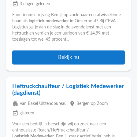
event_available
3 dagen geleden
Functieomschrijving Ben jij op zoek naar een afwisselende
baan als
logistiek
medewerker
in Oosterhout? Bij CEVA
Logistics ga je aan de slag in de avonddienst met een
heftruck en verdien je een uurloon van € 14,99 met
toeslagen tot wel 45 procent...
Bekijk nu
Heftruckchauffeur / Logistiek Medewerker
(dagdienst)
apartment
place
Van Bakel Uitzendbureau
Bergen op Zoom
event_available
gisteren
Voor een bedrijf in Eersel zijn wij op zoek naar een
enthousiaste Reach/Heftruckchauffeur /
Logistiek
Medewerker
. Ben jij graag actief bezig, heb je