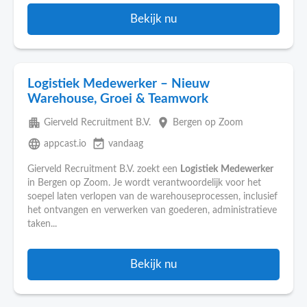
Bekijk nu
Logistiek Medewerker – Nieuw
Warehouse, Groei & Teamwork
apartment
place
Gierveld Recruitment B.V.
Bergen op Zoom
language
event_available
appcast.io
vandaag
Gierveld Recruitment B.V. zoekt een
Logistiek
Medewerker
in Bergen op Zoom. Je wordt verantwoordelijk voor het
soepel laten verlopen van de warehouseprocessen, inclusief
het ontvangen en verwerken van goederen, administratieve
taken...
Bekijk nu