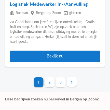
Logistiek Medewerker In-/Aanvulling
apartment
place
event_available
Bosman
Bergen op Zoom
gisteren
via GoodHabitz om jezelf te blijven ontwikkelen; - Gratis
fruit en soep. Solliciteren Wij zijn op zoek naar een
logistiek
medewerker
die deze uitdaging met volle energie
en toewijding aangaat. Herken jij jezelf in deze rol en zie jij
jezelf goed...
Bekijk nu
1
2
3
Deze bedrijven zoeken nu personeel in Bergen op Zoom: