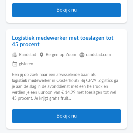
Bekijk nu
Logistiek medewerker met toeslagen tot
45 procent
apartment
place
language
Randstad
Bergen op Zoom
randstad.com
event_available
gisteren
Ben jij op zoek naar een afwisselende baan als
logistiek
medewerker
in Oosterhout? Bij CEVA Logistics ga
je aan de slag in de avonddienst met een heftruck en
verdien je een uurloon van € 14,99 met toeslagen tot wel
45 procent. Je krijgt gratis fruit...
Bekijk nu