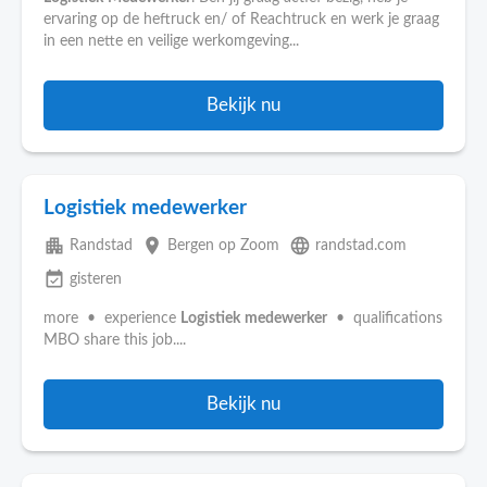
ervaring op de heftruck en/ of Reachtruck en werk je graag
in een nette en veilige werkomgeving...
Bekijk nu
Logistiek medewerker
apartment
place
language
Randstad
Bergen op Zoom
randstad.com
event_available
gisteren
more • experience
Logistiek
medewerker
• qualifications
MBO share this job....
Bekijk nu