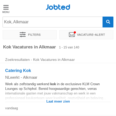
Jobted
Jobted
Vacatures
Kok, Alkmaar
Filters
Vacature-alert
Salarissen
Sorteer op
Exacte locatie
Bedrijf
Soort dienstverband
Kok Vacatures in Alkmaar
1 - 15 van 140
Zoekresultaten - Kok Vacatures in Alkmaar
Catering Kok
NLwerkt
-
Alkmaar
Werk als zelfstandig werkend
kok
in de exclusieve KLM Crown
Lounges op Schiphol. Bereid hoogwaardige gerechten, verras
internationale gasten met jouw vakmanschap en werk in een
professioneel keukenteam waar kwaliteit, gastvrijheid en beleving...
Laat meer zien
vandaag