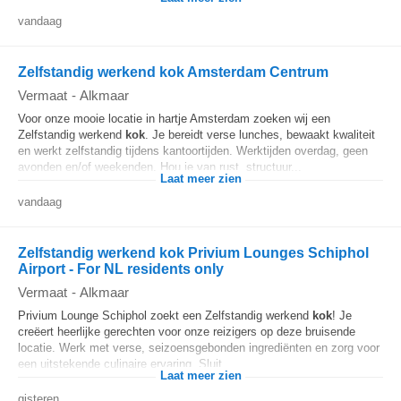
vandaag
Zelfstandig werkend kok Amsterdam Centrum
Vermaat
-
Alkmaar
Voor onze mooie locatie in hartje Amsterdam zoeken wij een
Zelfstandig werkend
kok
. Je bereidt verse lunches, bewaakt kwaliteit
en werkt zelfstandig tijdens kantoortijden. Werktijden overdag, geen
avonden en/of weekenden. Hou je van rust, structuur...
Laat meer zien
vandaag
Zelfstandig werkend kok Privium Lounges Schiphol
Airport - For NL residents only
Vermaat
-
Alkmaar
Privium Lounge Schiphol zoekt een Zelfstandig werkend
kok
! Je
creëert heerlijke gerechten voor onze reizigers op deze bruisende
locatie. Werk met verse, seizoensgebonden ingrediënten en zorg voor
een uitstekende culinaire ervaring. Sluit...
Laat meer zien
gisteren