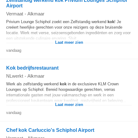
Zelfstandig werkend kok Privium Lounges Schiphol
Airport
Vermaat
-
Alkmaar
Privium Lounge Schiphol zoekt een Zelfstandig werkend
kok
! Je
creëert heerlijke gerechten voor onze reizigers op deze bruisende
locatie. Werk met verse, seizoensgebonden ingrediënten en zorg voor
een uitstekende culinaire ervaring. Sluit...
Laat meer zien
vandaag
Kok bedrijfsrestaurant
NLwerkt
-
Alkmaar
Werk als zelfstandig werkend
kok
in de exclusieve KLM Crown
Lounges op Schiphol. Bereid hoogwaardige gerechten, verras
internationale gasten met jouw vakmanschap en werk in een
professioneel keukenteam waar kwaliteit, gastvrijheid en beleving...
Laat meer zien
vandaag
Chef kok Carluccio's Schiphol Airport