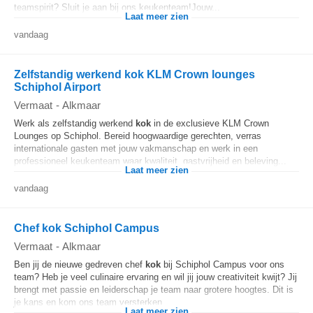
teamspirit? Sluit je aan bij ons keukenteam!Jouw...
Laat meer zien
vandaag
Zelfstandig werkend kok KLM Crown lounges
Schiphol Airport
Vermaat
-
Alkmaar
Werk als zelfstandig werkend
kok
in de exclusieve KLM Crown
Lounges op Schiphol. Bereid hoogwaardige gerechten, verras
internationale gasten met jouw vakmanschap en werk in een
professioneel keukenteam waar kwaliteit, gastvrijheid en beleving...
Laat meer zien
vandaag
Chef kok Schiphol Campus
Vermaat
-
Alkmaar
Ben jij de nieuwe gedreven chef
kok
bij Schiphol Campus voor ons
team? Heb je veel culinaire ervaring en wil jij jouw creativiteit kwijt? Jij
brengt met passie en leiderschap je team naar grotere hoogtes. Dit is
je kans en kom ons team versterken...
Laat meer zien