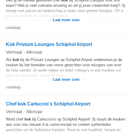
Ben jij de nieuwe gedreven chef
kok
bij Schiphol Campus voor ons
team? Heb je veel culinaire ervaring en wil jij jouw creativiteit kwijt? Jij
brengt met passie en leiderschap je team naar grotere hoogtes. Dit is
je kans en kom ons team versterken...
Laat meer zien
vandaag
Kok Privium Lounges Schiphol Airport
Vermaat
-
Alkmaar
Als
kok
bij de Privium Lounges op Schiphol Airport ondersteun je de
keuken bij het bereiden van verse gerechten voor reizigers van over
de hele wereld. Je werkt netjes en helpt collega’s in een keuken vol
ritme en teamwork. Je bouwt mee...
Laat meer zien
vandaag
Chef kok Carluccio's Schiphol Airport
Vermaat
-
Alkmaar
Word chef
kok
bij Carluccio’s op Schiphol Airport! Jij stuurt de keuken
aan voor ons nieuwe á la carteconcept en creëert authentieke
gerechten uit de Italiaanse keuken. Houd je van kwaliteit, tempo en