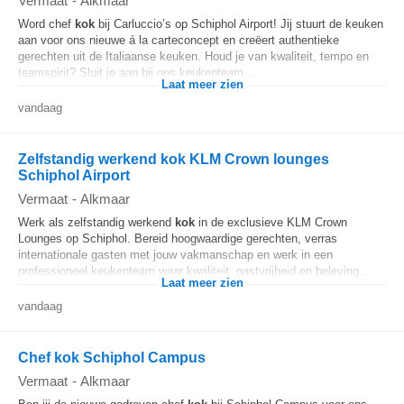
Vermaat
-
Alkmaar
Word chef
kok
bij Carluccio’s op Schiphol Airport! Jij stuurt de keuken
aan voor ons nieuwe á la carteconcept en creëert authentieke
gerechten uit de Italiaanse keuken. Houd je van kwaliteit, tempo en
teamspirit? Sluit je aan bij ons keukenteam...
Laat meer zien
vandaag
Zelfstandig werkend kok KLM Crown lounges
Schiphol Airport
Vermaat
-
Alkmaar
Werk als zelfstandig werkend
kok
in de exclusieve KLM Crown
Lounges op Schiphol. Bereid hoogwaardige gerechten, verras
internationale gasten met jouw vakmanschap en werk in een
professioneel keukenteam waar kwaliteit, gastvrijheid en beleving...
Laat meer zien
vandaag
Chef kok Schiphol Campus
Vermaat
-
Alkmaar