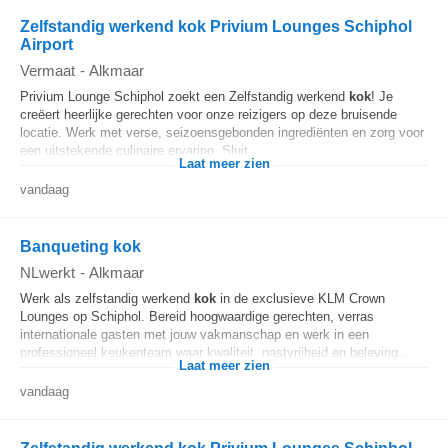
Zelfstandig werkend kok Privium Lounges Schiphol
Airport
Vermaat
-
Alkmaar
Privium Lounge Schiphol zoekt een Zelfstandig werkend
kok
! Je
creëert heerlijke gerechten voor onze reizigers op deze bruisende
locatie. Werk met verse, seizoensgebonden ingrediënten en zorg voor
een uitstekende culinaire ervaring. Sluit...
Laat meer zien
vandaag
Banqueting kok
NLwerkt
-
Alkmaar
Werk als zelfstandig werkend
kok
in de exclusieve KLM Crown
Lounges op Schiphol. Bereid hoogwaardige gerechten, verras
internationale gasten met jouw vakmanschap en werk in een
professioneel keukenteam waar kwaliteit, gastvrijheid en beleving...
Laat meer zien
vandaag