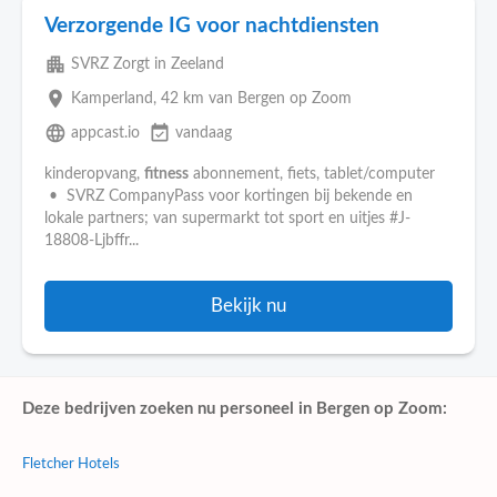
Verzorgende IG voor nachtdiensten
apartment
SVRZ Zorgt in Zeeland
place
Kamperland
, 42 km van Bergen op Zoom
language
event_available
appcast.io
vandaag
kinderopvang,
fitness
abonnement, fiets, tablet/computer
• SVRZ CompanyPass voor kortingen bij bekende en
lokale partners; van supermarkt tot sport en uitjes #J-
18808-Ljbffr...
Bekijk nu
Deze bedrijven zoeken nu personeel in Bergen op Zoom:
Fletcher Hotels