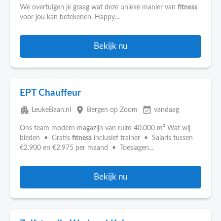
We overtuigen je graag wat deze unieke manier van
fitness
voor jou kan betekenen. Happy...
Bekijk nu
EPT Chauffeur
apartment
place
event_available
LeukeBaan.nl
Bergen op Zoom
vandaag
Ons team modern magazijn van ruim 40.000 m² Wat wij
bieden • Gratis
fitness
inclusief trainer • Salaris tussen
€2.900 en €2.975 per maand • Toeslagen...
Bekijk nu