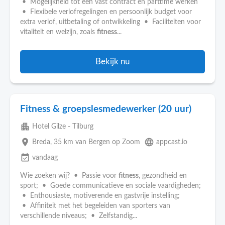
• Mogelijkheid tot een vast contract en parttime werken
• Flexibele verlofregelingen en persoonlijk budget voor
extra verlof, uitbetaling of ontwikkeling • Faciliteiten voor
vitaliteit en welzijn, zoals
fitness
...
Bekijk nu
Fitness & groepslesmedewerker (20 uur)
apartment
Hotel Gilze - Tilburg
place
language
Breda
, 35 km van Bergen op Zoom
appcast.io
event_available
vandaag
Wie zoeken wij? • Passie voor
fitness
, gezondheid en
sport; • Goede communicatieve en sociale vaardigheden;
• Enthousiaste, motiverende en gastvrije instelling;
• Affiniteit met het begeleiden van sporters van
verschillende niveaus; • Zelfstandig...