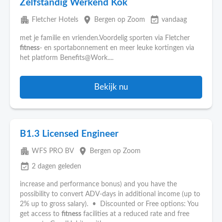
Zelfstandig Werkend Kok
apartment
place
event_available
Fletcher Hotels
Bergen op Zoom
vandaag
met je familie en vrienden.Voordelig sporten via Fletcher
fitness
- en sportabonnement en meer leuke kortingen via
het platform Benefits@Work....
Bekijk nu
B1.3 Licensed Engineer
apartment
place
WFS PRO BV
Bergen op Zoom
event_available
2 dagen geleden
increase and performance bonus) and you have the
possibility to convert ADV-days in additional income (up to
2% up to gross salary). • Discounted or Free options: You
get access to
fitness
facilities at a reduced rate and free