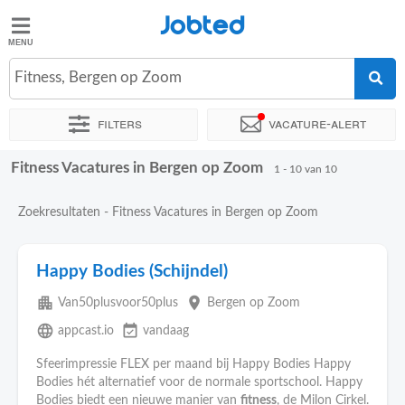
Jobted
Jobted
Vacatures
Fitness, Bergen op Zoom
Filters
Vacature-alert
Salarissen
Fitness Vacatures in Bergen op Zoom
Sorteer op
Exacte locatie
Bedrijf
Soort dienstverband
1 - 10 van 10
Zoekresultaten - Fitness Vacatures in Bergen op Zoom
Happy Bodies (Schijndel)
apartment
place
Van50plusvoor50plus
Bergen op Zoom
language
event_available
appcast.io
vandaag
Sfeerimpressie FLEX per maand bij Happy Bodies Happy
Bodies hét alternatief voor de normale sportschool. Happy
Bodies biedt een nieuwe manier van
fitness
, de Milon Cirkel.