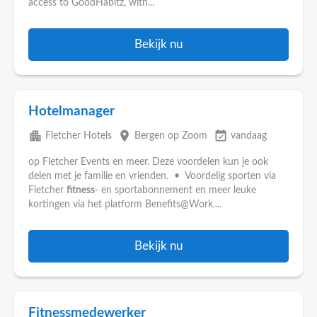
access to GoodHabitz, with...
Bekijk nu
Hotelmanager
apartment
place
event_available
Fletcher Hotels
Bergen op Zoom
vandaag
op Fletcher Events en meer. Deze voordelen kun je ook
delen met je familie en vrienden. • Voordelig sporten via
Fletcher
fitness
- en sportabonnement en meer leuke
kortingen via het platform Benefits@Work....
Bekijk nu
Fitnessmedewerker