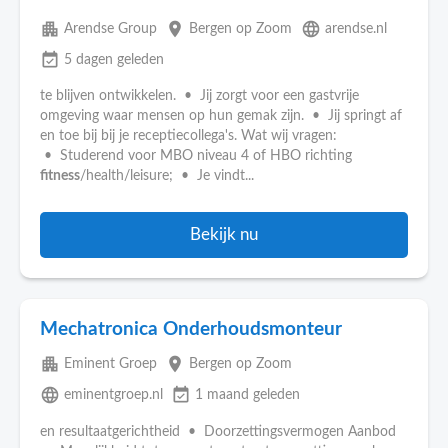
apartment
place
language
Arendse Group
Bergen op Zoom
arendse.nl
event_available
5 dagen geleden
te blijven ontwikkelen. • Jij zorgt voor een gastvrije
omgeving waar mensen op hun gemak zijn. • Jij springt af
en toe bij bij je receptiecollega's. Wat wij vragen:
• Studerend voor MBO niveau 4 of HBO richting
fitness
/health/leisure; • Je vindt...
Bekijk nu
Mechatronica Onderhoudsmonteur
apartment
place
Eminent Groep
Bergen op Zoom
language
event_available
eminentgroep.nl
1 maand geleden
en resultaatgerichtheid • Doorzettingsvermogen Aanbod