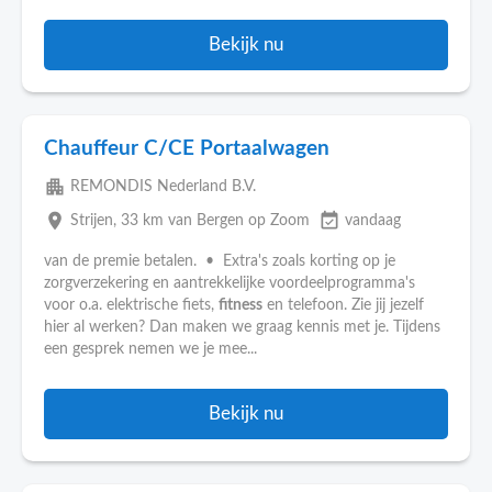
Bekijk nu
Chauffeur C/CE Portaalwagen
apartment
REMONDIS Nederland B.V.
place
event_available
Strijen
, 33 km van Bergen op Zoom
vandaag
van de premie betalen. • Extra's zoals korting op je
zorgverzekering en aantrekkelijke voordeelprogramma's
voor o.a. elektrische fiets,
fitness
en telefoon. Zie jij jezelf
hier al werken? Dan maken we graag kennis met je. Tijdens
een gesprek nemen we je mee...
Bekijk nu