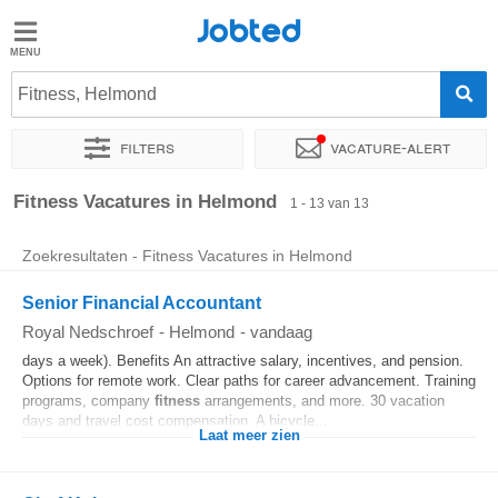
Jobted
Jobted
Vacatures
Fitness, Helmond
Filters
Vacature-alert
Salarissen
Sorteer op
Exacte locatie
Bedrijf
Soort dienstverband
Fitness Vacatures in Helmond
1 - 13 van 13
Zoekresultaten - Fitness Vacatures in Helmond
Senior Financial Accountant
Royal Nedschroef
-
Helmond
-
vandaag
days a week). Benefits An attractive salary, incentives, and pension.
Options for remote work. Clear paths for career advancement. Training
programs, company
fitness
arrangements, and more. 30 vacation
days and travel cost compensation. A bicycle...
Laat meer zien