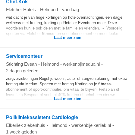
Chef-Kok
Fletcher Hotels
-
Helmond
-
vandaag
wat dacht je van hoge kortingen op hotelovernachtingen, een dagje
wellness met korting, korting op Fletcher Events en meer. Deze
voordelen kun je ook delen met je familie en vrienden. • Voordelig
sporten via Fletcher
fitness
- en sportabonnement en meer leuke...
Laat meer zien
Servicemonteur
Stichting Evean
-
Helmond
-
werkenbijmedux.nl
-
2 dagen geleden
zorgverzekeringen Regel je woon-, auto- of zorgverzekering met extra
korting via Medux. Sporten met korting Korting op je
fitness
-
abonnement of sport-contributie, om vitaal te blijven. Fietsplan of
leasefiets Bespaar al snel tot 40% korting of schaf een nieuwe...
Laat meer zien
Polikliniekassistent Cardiologie
Elkerliek ziekenhuis
-
Helmond
-
werkenbijelkerliek.nl
-
1 week geleden