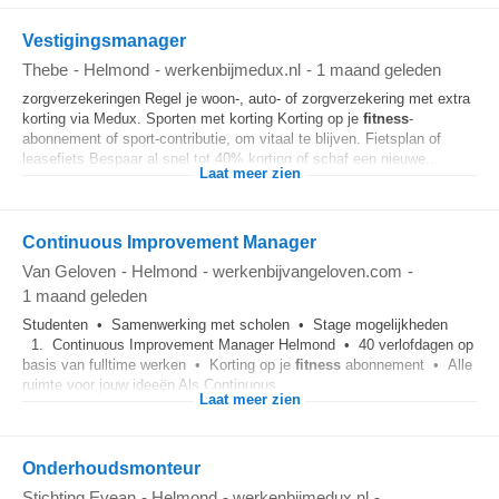
Vestigingsmanager
Thebe
-
Helmond
-
werkenbijmedux.nl
-
1 maand geleden
zorgverzekeringen Regel je woon-, auto- of zorgverzekering met extra
korting via Medux. Sporten met korting Korting op je
fitness
-
abonnement of sport-contributie, om vitaal te blijven. Fietsplan of
leasefiets Bespaar al snel tot 40% korting of schaf een nieuwe...
Laat meer zien
Continuous Improvement Manager
Van Geloven
-
Helmond
-
werkenbijvangeloven.com
-
1 maand geleden
Studenten • Samenwerking met scholen • Stage mogelijkheden
1. Continuous Improvement Manager Helmond • 40 verlofdagen op
basis van fulltime werken • Korting op je
fitness
abonnement • Alle
ruimte voor jouw ideeën Als Continuous...
Laat meer zien
Onderhoudsmonteur
Stichting Evean
-
Helmond
-
werkenbijmedux.nl
-