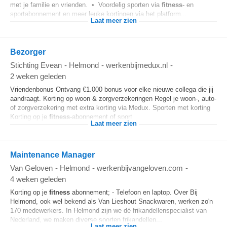
met je familie en vrienden. • Voordelig sporten via
fitness
- en
sportabonnement en meer leuke kortingen via het platform...
Laat meer zien
Bezorger
Stichting Evean
-
Helmond
-
werkenbijmedux.nl
-
2 weken geleden
Vriendenbonus Ontvang €1.000 bonus voor elke nieuwe collega die jij
aandraagt. Korting op woon & zorgverzekeringen Regel je woon-, auto-
of zorgverzekering met extra korting via Medux. Sporten met korting
Korting op je
fitness
-abonnement of sport...
Laat meer zien
Maintenance Manager
Van Geloven
-
Helmond
-
werkenbijvangeloven.com
-
4 weken geleden
Korting op je
fitness
abonnement; - Telefoon en laptop. Over Bij
Helmond, ook wel bekend als Van Lieshout Snackwaren, werken zo'n
170 medewerkers. In Helmond zijn we dé frikandellenspecialist van
Nederland, we maken diverse soorten frikandellen...
Laat meer zien