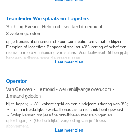
Teamleider Werkplaats en Logistiek
Stichting Evean
-
Helmond
-
werkenbijmedux.nl
-
3 weken geleden
op je
fitness
-abonnement of sport-contributie, om vitaal te blijven.
Fietsplan of leasefiets Bespaar al snel tot 40% korting of schaf een
nieuwe aan o.b.v. inhouding van salaris. Voordeelwinkel Dit ben jij Jij
bent een leidinggevende die graag tussen...
Laat meer zien
Operator
Van Geloven
-
Helmond
-
werkenbijvangeloven.com
-
1 maand geleden
bij te kopen; • 8% vakantiegeld en een eindejaarsuitkering van 3%;
• Een aantrekkelijke kwartaalbonus als je niet ziek bent geweest;
• Volop kansen om jezelf te ontwikkelen met trainingen en
opleidingen; • (Gedeeltelijke) vergoeding van je
fitness
abonnement...
Laat meer zien