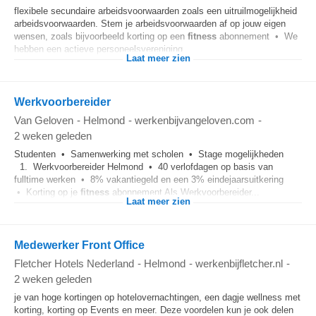
flexibele secundaire arbeidsvoorwaarden zoals een uitruilmogelijkheid
arbeidsvoorwaarden. Stem je arbeidsvoorwaarden af op jouw eigen
wensen, zoals bijvoorbeeld korting op een
fitness
abonnement • We
hebben een actieve personeelsvereniging...
Laat meer zien
Werkvoorbereider
Van Geloven
-
Helmond
-
werkenbijvangeloven.com
-
2 weken geleden
Studenten • Samenwerking met scholen • Stage mogelijkheden
1. Werkvoorbereider Helmond • 40 verlofdagen op basis van
fulltime werken • 8% vakantiegeld en een 3% eindejaarsuitkering
• Korting op je
fitness
abonnement Als Werkvoorbereider...
Laat meer zien
Medewerker Front Office
Fletcher Hotels Nederland
-
Helmond
-
werkenbijfletcher.nl
-
2 weken geleden
je van hoge kortingen op hotelovernachtingen, een dagje wellness met
korting, korting op Events en meer. Deze voordelen kun je ook delen