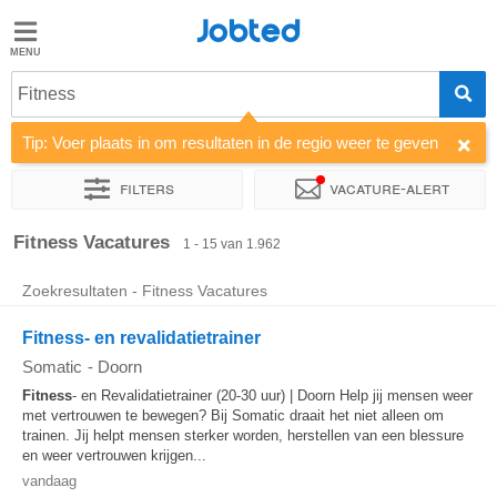
Jobted
Jobted
Vacatures
Fitness
Tip: Voer plaats in om resultaten in de regio weer te geven
Salarissen
Filters
Vacature-alert
Sorteer op
Bedrijf
Uitzendbureau
Soort dienstverband
Fitness Vacatures
1 - 15 van 1.962
Zoekresultaten - Fitness Vacatures
Fitness- en revalidatietrainer
Somatic
-
Doorn
Fitness
- en Revalidatietrainer (20-30 uur) | Doorn Help jij mensen weer
met vertrouwen te bewegen? Bij Somatic draait het niet alleen om
trainen. Jij helpt mensen sterker worden, herstellen van een blessure
en weer vertrouwen krijgen...
vandaag