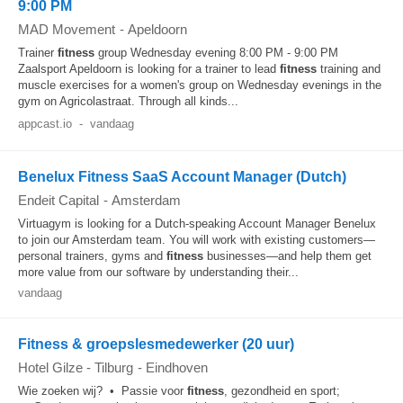
9:00 PM
MAD Movement
-
Apeldoorn
Trainer
fitness
group Wednesday evening 8:00 PM - 9:00 PM
Zaalsport Apeldoorn is looking for a trainer to lead
fitness
training and
muscle exercises for a women's group on Wednesday evenings in the
gym on Agricolastraat. Through all kinds...
appcast.io
-
vandaag
Benelux Fitness SaaS Account Manager (Dutch)
Endeit Capital
-
Amsterdam
Virtuagym is looking for a Dutch-speaking Account Manager Benelux
to join our Amsterdam team. You will work with existing customers—
personal trainers, gyms and
fitness
businesses—and help them get
more value from our software by understanding their...
vandaag
Fitness & groepslesmedewerker (20 uur)
Hotel Gilze - Tilburg
-
Eindhoven
Wie zoeken wij? • Passie voor
fitness
, gezondheid en sport;