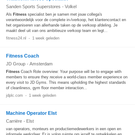
Sanden Sports Superstores
-
Volkel
Als
Fitness
specialist ben je samen met jouw collega's
verantwoordelijk voor de complete in-/verkoop, het klantencontact en
het organiseren van allerhande taken op de verkoop afdeling. Je
maakt deel uit van ons ambitieuze verkoop team en legt...
fitness24.nl
-
1 week geleden
Fitness Coach
JD Group
-
Amsterdam
Fitness
Coach Role overview: Your purpose will be to engage with
members to ensure they receive a world-class member experience on
every visit to JD Gyms. This means upholding the highest standards
of cleanliness, gym floor member interaction...
jdplc.com
-
1 week geleden
Machine Operator Elst
Carrière
-
Elst
van operators, monteurs en productiemedewerkers in een open en
informele werksfeer. Er is volop ruimte om jezelf te ontwikkelen en