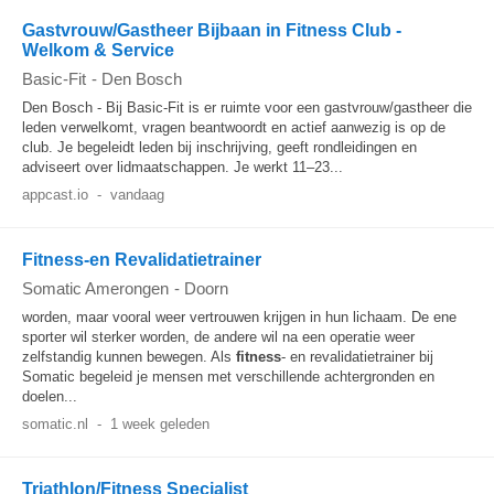
Gastvrouw/Gastheer Bijbaan in Fitness Club -
Welkom & Service
Basic-Fit
-
Den Bosch
Den Bosch - Bij Basic-Fit is er ruimte voor een gastvrouw/gastheer die
leden verwelkomt, vragen beantwoordt en actief aanwezig is op de
club. Je begeleidt leden bij inschrijving, geeft rondleidingen en
adviseert over lidmaatschappen. Je werkt 11–23...
appcast.io
-
vandaag
Fitness-en Revalidatietrainer
Somatic Amerongen
-
Doorn
worden, maar vooral weer vertrouwen krijgen in hun lichaam. De ene
sporter wil sterker worden, de andere wil na een operatie weer
zelfstandig kunnen bewegen. Als
fitness
- en revalidatietrainer bij
Somatic begeleid je mensen met verschillende achtergronden en
doelen...
somatic.nl
-
1 week geleden
Triathlon/Fitness Specialist