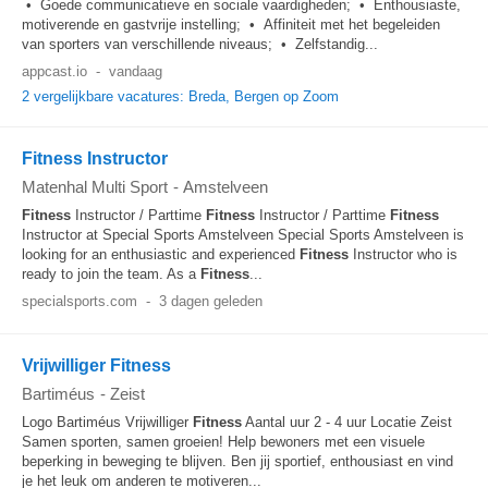
• Goede communicatieve en sociale vaardigheden; • Enthousiaste,
motiverende en gastvrije instelling; • Affiniteit met het begeleiden
van sporters van verschillende niveaus; • Zelfstandig...
appcast.io
-
vandaag
2 vergelijkbare vacatures: Breda, Bergen op Zoom
Fitness Instructor
Matenhal Multi Sport
-
Amstelveen
Fitness
Instructor / Parttime
Fitness
Instructor / Parttime
Fitness
Instructor at Special Sports Amstelveen Special Sports Amstelveen is
looking for an enthusiastic and experienced
Fitness
Instructor who is
ready to join the team. As a
Fitness
...
specialsports.com
-
3 dagen geleden
Vrijwilliger Fitness
Bartiméus
-
Zeist
Logo Bartiméus Vrijwilliger
Fitness
Aantal uur 2 - 4 uur Locatie Zeist
Samen sporten, samen groeien! Help bewoners met een visuele
beperking in beweging te blijven. Ben jij sportief, enthousiast en vind
je het leuk om anderen te motiveren...