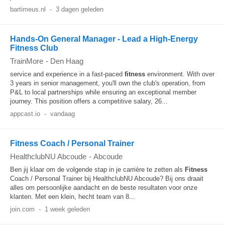
bartimeus.nl
-
3 dagen geleden
Hands-On General Manager - Lead a High-Energy
Fitness Club
TrainMore
-
Den Haag
service and experience in a fast-paced
fitness
environment. With over
3 years in senior management, you'll own the club's operation, from
P&L to local partnerships while ensuring an exceptional member
journey. This position offers a competitive salary, 26...
appcast.io
-
vandaag
Fitness Coach / Personal Trainer
HealthclubNU Abcoude
-
Abcoude
Ben jij klaar om de volgende stap in je carrière te zetten als
Fitness
Coach / Personal Trainer bij HealthclubNU Abcoude? Bij ons draait
alles om persoonlijke aandacht en de beste resultaten voor onze
klanten. Met een klein, hecht team van 8...
join.com
-
1 week geleden