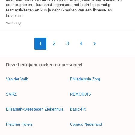
door te groeien. Daarnaast organiseert het bedrijf regelmatig
teamactiviteiten en kun je gebruikmaken van een
fitness
- en
fietsplan...
vandaag
1
2
3
4
Deze bedrijven zoeken nu personeel:
Van der Valk
Philadelphia Zorg
SVRZ
REMONDIS
Elisabeth-tweesteden Ziekenhuis
Basic-Fit
Fletcher Hotels
Copaco Nederland