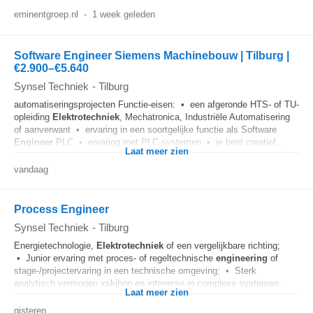
eminentgroep.nl
-
1 week geleden
Software Engineer Siemens Machinebouw | Tilburg |
€2.900–€5.640
Synsel Techniek
-
Tilburg
automatiseringsprojecten Functie-eisen: • een afgeronde HTS- of TU-
opleiding
Elektrotechniek
, Mechatronica, Industriële Automatisering
of aanverwant • ervaring in een soortgelijke functie als Software
Engineer
PLC • ervaring met PLC-systemen • je bent creatief...
Laat meer zien
vandaag
Process Engineer
Synsel Techniek
-
Tilburg
Energietechnologie,
Elektrotechniek
of een vergelijkbare richting;
• Junior ervaring met proces- of regeltechnische
engineering
of
stage-/projectervaring in een technische omgeving; • Sterk
analytisch vermogen xskjhon en interesse in complexe systemen...
Laat meer zien
gisteren