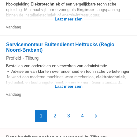
hbo-opleiding
Elektrotechniek
of een vergelijkbare technische
opleiding. Minimaal vijf jaar ervaring als
Engineer
Laagspanning
binnen de installatietechniek of energie-infrastructuur...
Laat meer zien
vandaag
Servicemonteur Buitendienst Heftrucks (Regio
Noord-Brabant)
Profield
-
Tilburg
Bestellen van onderdelen en verwerken van administratie
• Adviseren van klanten over onderhoud en technische verbeteringen
Je werkt aan moderne machines waar mechanica,
elektrotechniek
,
hydrauliek en besturingstechniek samenkomen. Geen standaard...
Laat meer zien
vandaag
1
2
3
4