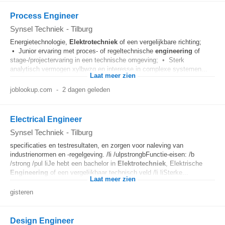
Process Engineer
Synsel Techniek
-
Tilburg
Energietechnologie,
Elektrotechniek
of een vergelijkbare richting;
• Junior ervaring met proces- of regeltechnische
engineering
of
stage-/projectervaring in een technische omgeving; • Sterk
analytisch vermogen xylbwzq en interesse in complexe systemen...
Laat meer zien
joblookup.com
-
2 dagen geleden
Electrical Engineer
Synsel Techniek
-
Tilburg
specificaties en testresultaten, en zorgen voor naleving van
industrienormen en -regelgeving. /li /ulpstrongbFunctie-eisen: /b
/strong /pul liJe hebt een bachelor in
Elektrotechniek
, Elektrische
Engineering
of een vergelijkbaar technisch veld /li liSterke...
Laat meer zien
gisteren
Design Engineer