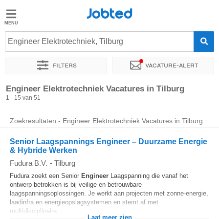
Jobted
Jobted
Vacatures
Engineer Elektrotechniek, Tilburg
Filters
Vacature-alert
Salarissen
Sorteer op
Exacte locatie
Bedrijf
Soort dienstverband
Engineer Elektrotechniek Vacatures in Tilburg
1 - 15 van 51
Zoekresultaten - Engineer Elektrotechniek Vacatures in Tilburg
Senior Laagspannings Engineer – Duurzame Energie
& Hybride Werken
Fudura B.V.
-
Tilburg
Fudura zoekt een Senior
Engineer
Laagspanning die vanaf het
ontwerp betrokken is bij veilige en betrouwbare
laagspanningsoplossingen. Je werkt aan projecten met zonne-energie,
laadinfra en energieopslagsystemen en stemt af met
multidisciplinaire...
Laat meer zien