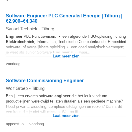
Software Engineer PLC Generalist Energie | Tilburg |
€2.900–€4.340
Synsel Techniek
-
Tilburg
Engineer
PLC Functie-eisen: • een afgeronde HBO-opleiding richting
Elektrotechniek
, Informatica, Technische Computerkunde, Embedded
software, of vergelijkbare opleiding • een goed analytisch vermogen;
je weet als Junior Software
Engineer
PLC waar...
Laat meer zien
vandaag
Software Commissioning Engineer
Wolf Groep
-
Tilburg
Ben jij een ervaren software
engineer
die het leuk vindt om
productielijnen wereldwijd te laten draaien als een geoliede machine?
Houd je van afwisseling, complexe uitdagingen en reizen? Dan is dit
een kans die je niet wilt missen. Wat ga jij...
Laat meer zien
appcast.io
-
vandaag