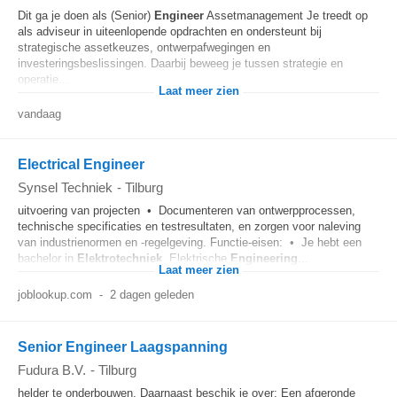
Dit ga je doen als (Senior)
Engineer
Assetmanagement Je treedt op
als adviseur in uiteenlopende opdrachten en ondersteunt bij
strategische assetkeuzes, ontwerpafwegingen en
investeringsbeslissingen. Daarbij beweeg je tussen strategie en
operatie...
Laat meer zien
vandaag
Electrical Engineer
Synsel Techniek
-
Tilburg
uitvoering van projecten • Documenteren van ontwerpprocessen,
technische specificaties en testresultaten, en zorgen voor naleving
van industrienormen en -regelgeving. Functie-eisen: • Je hebt een
bachelor in
Elektrotechniek
, Elektrische
Engineering
...
Laat meer zien
joblookup.com
-
2 dagen geleden
Senior Engineer Laagspanning
Fudura B.V.
-
Tilburg
helder te onderbouwen. Daarnaast beschik je over: Een afgeronde