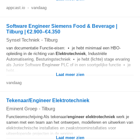
appcast.io
-
vandaag
Software Engineer Siemens Food & Beverage |
Tilburg | €2.900–€4.350
Synsel Techniek
-
Tilburg
van documentatie Functie-eisen: • je hebt minimaal een HBO-
opleiding in de richting van
Elektrotechniek
, Industriële
Automatisering, Besturingstechniek • je hebt (lichte) stage ervaring
als Junior Software
Engineer
PLC of in een soortgelijke functie • je
hebt...
Laat meer zien
vandaag
Tekenaar/Engineer Elektrotechniek
Eminent Groep
-
Tilburg
Functieomschrijving Als tekenaar/
engineer
elektrotechniek
werk je
samen met een team aan het ontwerpen, modelleren en uitwerken van
elektrotechnische installaties en zwakstroominstallaties voor
uiteenlopende projecten in de woning...
Laat meer zien