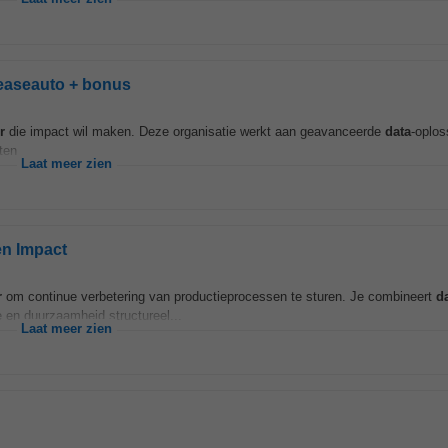
 leaseauto + bonus
r
die impact wil maken. Deze organisatie werkt aan geavanceerde
data
-oplos
en...
Laat meer zien
en Impact
r
om continue verbetering van productieprocessen te sturen. Je combineert
d
e en duurzaamheid structureel...
Laat meer zien