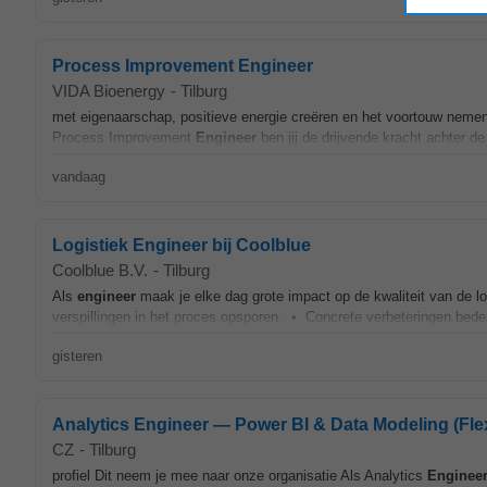
Process Improvement Engineer
VIDA Bioenergy
-
Tilburg
met eigenaarschap, positieve energie creëren en het voortouw neme
Process Improvement
Engineer
ben jij de drijvende kracht achter de
vandaag
Logistiek Engineer bij Coolblue
Coolblue B.V.
-
Tilburg
Als
engineer
maak je elke dag grote impact op de kwaliteit van de 
verspillingen in het proces opsporen. • Concrete verbeteringen beden
gisteren
Analytics Engineer — Power BI & Data Modeling (Flex
CZ
-
Tilburg
profiel Dit neem je mee naar onze organisatie Als Analytics
Enginee