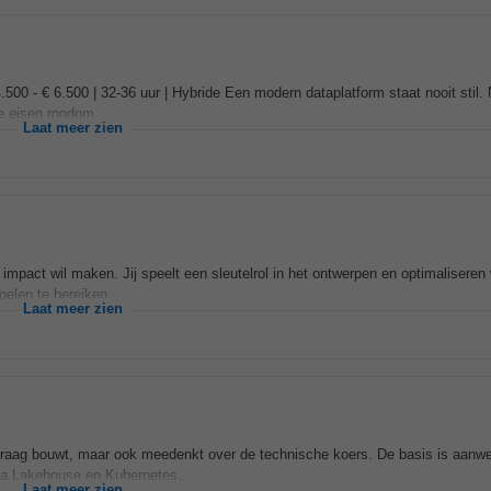
4.500 - € 6.500 | 32-36 uur | Hybride Een modern dataplatform staat nooit stil.
e eisen rondom...
Laat meer zien
 impact wil maken. Jij speelt een sleutelrol in het ontwerpen en optimalisere
elen te bereiken...
Laat meer zien
 graag bouwt, maar ook meedenkt over de technische koers. De basis is aanwez
ta Lakehouse en Kubernetes...
Laat meer zien