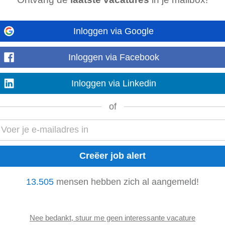
Inloggen via Google
g slimmer en efficiënter kunnen inrichten. Als
engineer
maak je elke dag gr
en gezond verstand knelpunten...
Laat meer zien
Inloggen via Facebook
Inloggen via Linkedin
of
eship dat jou klaarstoomt voor rollen zoals: •
Data
Engineer
•
Data
scient
ine learning Specialist Je werkt...
Laat meer zien
13.505
mensen hebben zich al aangemeld!
g slimmer en efficiënter kunnen inrichten. Als
engineer
maak je elke dag gr
a
en gezond verstand knelpunten...
Laat meer zien