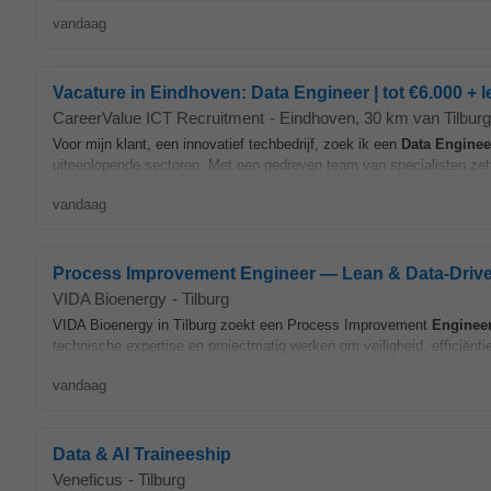
vandaag
Vacature in Eindhoven: Data Engineer | tot €6.000 +
CareerValue ICT Recruitment
-
Eindhoven
, 30 km van Tilburg
Voor mijn klant, een innovatief techbedrijf, zoek ik een
Data
Enginee
uiteenlopende sectoren. Met een gedreven team van specialisten zett
vandaag
Process Improvement Engineer — Lean & Data-Driv
VIDA Bioenergy
-
Tilburg
VIDA Bioenergy in Tilburg zoekt een Process Improvement
Enginee
technische expertise en projectmatig werken om veiligheid, efficiënti
vandaag
Data & AI Traineeship
Veneficus
-
Tilburg