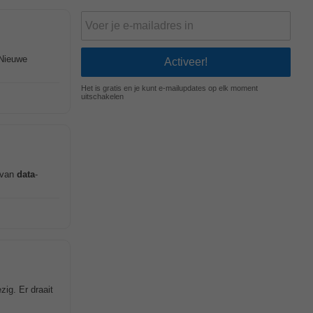
 Nieuwe
Het is gratis en je kunt e-mailupdates op elk moment
uitschakelen
n van
data
-
ig. Er draait