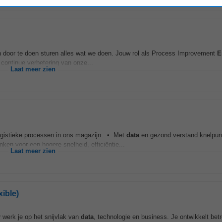
n door te doen sturen alles wat we doen. Jouw rol als Process Improvement
E
 continue verbetering van onze...
Laat meer zien
logistieke processen in ons magazijn. • Met
data
en gezond verstand knelpun
ken voor een hogere snelheid, efficiëntie...
Laat meer zien
ible)
r
werk je op het snijvlak van
data
, technologie en business. Je ontwikkelt bet