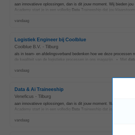
aan innovatieve oplossingen, dan is dit jouw moment. Wij bieden jou ee
Academy start je in een volledig
Data
Traineeship dat jou klaarstoom
vandaag
Logistiek Engineer bij Coolblue
Coolblue B.V.
-
Tilburg
als in team- en afdelingsverband bedenken hoe we deze processen no
de kwaliteit van de logistieke processen in ons magazijn. • Met
dat
vandaag
Data & Ai Traineeship
Veneficus
-
Tilburg
aan innovatieve oplossingen, dan is dit jouw moment. Wij bieden jou ee
Academy start je in een volledig
Data
Traineeship dat jou klaarstoom
vandaag