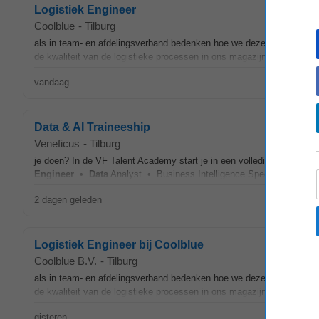
Logistiek Engineer
Coolblue
-
Tilburg
als in team- en afdelingsverband bedenken hoe we deze processen no
de kwaliteit van de logistieke processen in ons magazijn. * Met
data
vandaag
Data & AI Traineeship
Veneficus
-
Tilburg
je doen? In de VF Talent Academy start je in een volledig
Data
Traine
Engineer
•
Data
Analyst • Business Intelligence Specialist • Mach
2 dagen geleden
Logistiek Engineer bij Coolblue
Coolblue B.V.
-
Tilburg
als in team- en afdelingsverband bedenken hoe we deze processen no
de kwaliteit van de logistieke processen in ons magazijn. • Met
dat
gisteren