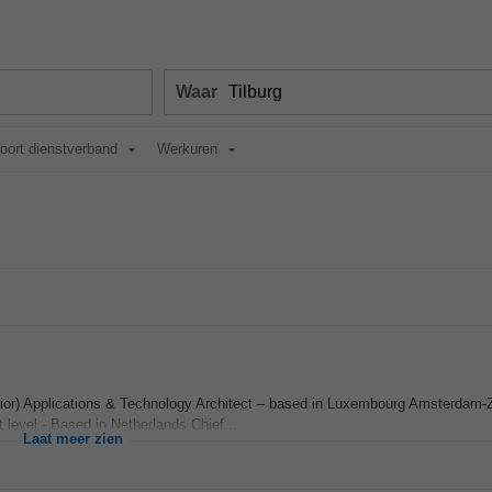
Waar
oort dienstverband
Werkuren
nior) Applications & Technology Architect – based in Luxembourg Amsterdam-Z
 level - Based in Netherlands Chief...
Laat meer zien