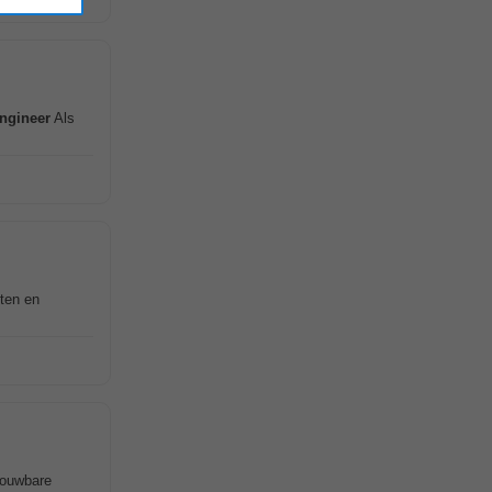
ngineer
Als
ten en
rouwbare