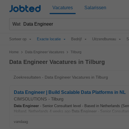
Jobted
Vacatures
Salarissen
Wat
Sorteer op
Exacte locatie
Bedrijf
Uitzendbureau
S
>
>
Home
Data Engineer Vacatures
Tilburg
Data Engineer Vacatures in Tilburg
Zoekresultaten - Data Engineer Vacatures in Tilburg
Data Engineer | Build Scalable Data Platforms in NL
CIMSOLUTIONS
-
Tilburg
Data
Engineer
- Senior Consultant level - Based in Netherlands (Se
Holland, Netherlands 4 weeks ago
Data
Engineer
- Senior Consultant
vandaag