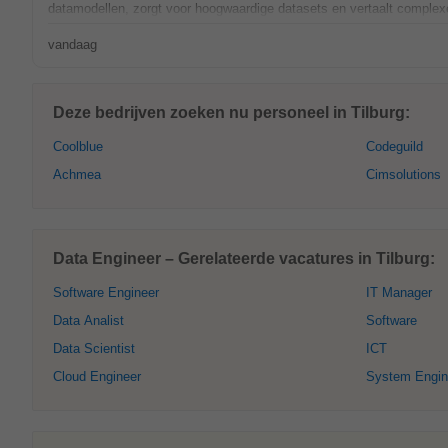
datamodellen, zorgt voor hoogwaardige datasets en vertaalt complexe
vandaag
Deze bedrijven zoeken nu personeel in Tilburg:
Coolblue
Codeguild
Achmea
Cimsolutions
Data Engineer – Gerelateerde vacatures in Tilburg:
Software Engineer
IT Manager
Data Analist
Software
Data Scientist
ICT
Cloud Engineer
System Engin