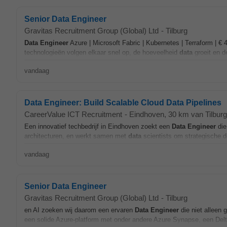
Senior Data Engineer
Gravitas Recruitment Group (Global) Ltd
-
Tilburg
Data
Engineer
Azure | Microsoft Fabric | Kubernetes | Terraform | € 
technologieën volgen elkaar snel op, de hoeveelheid
data
groeit en d
vandaag
Data Engineer: Build Scalable Cloud Data Pipelines
CareerValue ICT Recruitment
-
Eindhoven
, 30 km van Tilburg
Een innovatief techbedrijf in Eindhoven zoekt een
Data
Engineer
die
architecturen, en werkt samen met
data
scientists om strategische do
vandaag
Senior Data Engineer
Gravitas Recruitment Group (Global) Ltd
-
Tilburg
en AI zoeken wij daarom een ervaren
Data
Engineer
die niet alleen
een solide Azure-platform met onder andere Azure Synapse, een Del