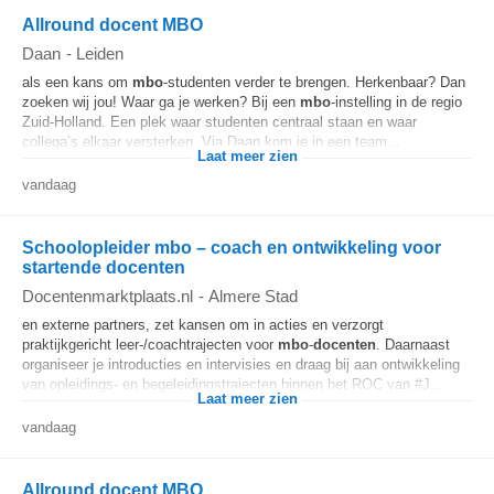
Allround docent MBO
Daan
-
Leiden
als een kans om
mbo
-studenten verder te brengen. Herkenbaar? Dan
zoeken wij jou! Waar ga je werken? Bij een
mbo
-instelling in de regio
Zuid-Holland. Een plek waar studenten centraal staan en waar
collega’s elkaar versterken. Via Daan kom je in een team...
Laat meer zien
vandaag
Schoolopleider mbo – coach en ontwikkeling voor
startende docenten
Docentenmarktplaats.nl
-
Almere Stad
en externe partners, zet kansen om in acties en verzorgt
praktijkgericht leer-/coachtrajecten voor
mbo
-
docenten
. Daarnaast
organiseer je introducties en intervisies en draag bij aan ontwikkeling
van opleidings- en begeleidingstrajecten binnen het ROC van #J...
Laat meer zien
vandaag
Allround docent MBO