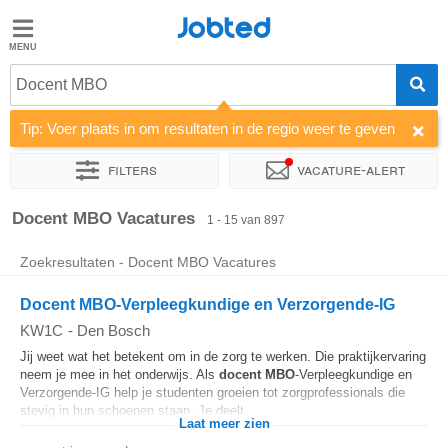
Jobted
Jobted
Vacatures
Docent MBO
Tip: Voer plaats in om resultaten in de regio weer te geven
Salarissen
Filters
Vacature-alert
Sorteer op
Bedrijf
Uitzendbureau
Soort dienstverband
Docent MBO Vacatures
1 - 15 van 897
Zoekresultaten - Docent MBO Vacatures
Docent MBO-Verpleegkundige en Verzorgende-IG
KW1C
-
Den Bosch
Jij weet wat het betekent om in de zorg te werken. Die praktijkervaring
neem je mee in het onderwijs. Als
docent
MBO
-Verpleegkundige en
Verzorgende-IG help je studenten groeien tot zorgprofessionals die
stevig in hun schoenen staan. Je deelt...
Laat meer zien