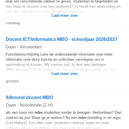
leuk om verschillende vakken te geven, studenten te begeleiden en
hen klaar te stomen voor hun toekomst? Jij houdt van afwisseling en
ziet elke dag als een kans om
mbo
-studenten...
Laat meer zien
vandaag
Docent ICT/informatica MBO - schooljaar 2026/2027
Daan
-
Amsterdam
Functieomschrijving Lees de onderstaande informatie voor meer
informatie over deze functie en solliciteer vervolgens om in
aanmerking te komen. Wij zoeken jou! Jij bent een bevlogen
MBO
docent
ICT/informatica met stevige praktijkervaring. Je legt...
Laat meer zien
gisteren
Allround docent MBO
Daan
-
Noordeinde (Z-H)
als een kans om
mbo
-studenten verder te brengen. Herkenbaar? Dan
zoeken wij jou! Waar ga je werken? Bij een
mbo
-instelling in de regio
Zuid-Holland. Een plek waar studenten centraal staan en waar
collega's elkaar versterken. Via Daan kom je in een team...