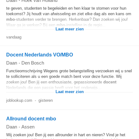
Daan
-
Hoek van Holland
te geven, studenten te begeleiden en hen klaar te stomen voor hun
toekomst? Jij houdt van afwisseling en ziet elke dag als een kans om
mbo
-studenten verder te brengen. Herkenbaar? Dan zoeken wij jou!
Waar ga je werken? Bij een
mbo
-instelling in de regio...
Laat meer zien
vandaag
Docent Nederlands VO/MBO
Daan
-
Den Bosch
Functieomschrijving Wegens grote belangstelling verzoeken wij u snel
te solliciteren als u een goede match bent voor deze functie. Wij
zoeken jou! Ben jij een enthousiaste, gepassioneerde
docent
Nederlands die een passie heeft voor het onderwijs...
Laat meer zien
joblookup.com
-
gisteren
Allround docent mbo
Daan
-
Assen
Wij zoeken jou! Ben jij een allrounder in hart en nieren? Vind je het