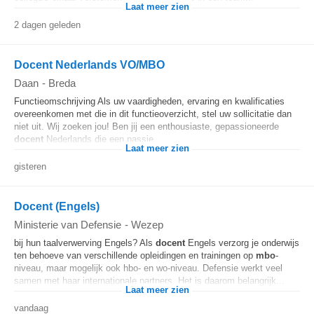
Laat meer zien
2 dagen geleden
Docent Nederlands VO/MBO
Daan
-
Breda
Functieomschrijving Als uw vaardigheden, ervaring en kwalificaties
overeenkomen met die in dit functieoverzicht, stel uw sollicitatie dan
niet uit. Wij zoeken jou! Ben jij een enthousiaste, gepassioneerde
docent
Nederlands die een passie...
Laat meer zien
gisteren
Docent (Engels)
Ministerie van Defensie
-
Wezep
bij hun taalverwerving Engels? Als
docent
Engels verzorg je onderwijs
ten behoeve van verschillende opleidingen en trainingen op
mbo
-
niveau, maar mogelijk ook hbo- en wo-niveau. Defensie werkt veel
samen met haar internationale partners. Het is daarom belangrijk...
Laat meer zien
vandaag