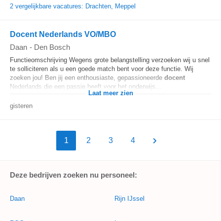
2 vergelijkbare vacatures: Drachten, Meppel
Docent Nederlands VO/MBO
Daan
-
Den Bosch
Functieomschrijving Wegens grote belangstelling verzoeken wij u snel
te solliciteren als u een goede match bent voor deze functie. Wij
zoeken jou! Ben jij een enthousiaste, gepassioneerde
docent
Nederlands die een passie heeft voor het onderwijs...
Laat meer zien
gisteren
1
2
3
4
Deze bedrijven zoeken nu personeel:
Daan
Rijn IJssel