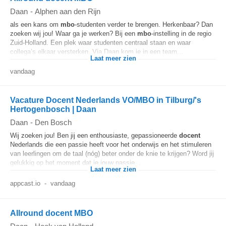
Daan
-
Alphen aan den Rijn
als een kans om
mbo
-studenten verder te brengen. Herkenbaar? Dan
zoeken wij jou! Waar ga je werken? Bij een
mbo
-instelling in de regio
Zuid-Holland. Een plek waar studenten centraal staan en waar
collega’s elkaar versterken. Via Daan kom je in een team...
Laat meer zien
vandaag
Vacature Docent Nederlands VO/MBO in Tilburg/'s
Hertogenbosch | Daan
Daan
-
Den Bosch
Wij zoeken jou! Ben jij een enthousiaste, gepassioneerde
docent
Nederlands die een passie heeft voor het onderwijs en het stimuleren
van leerlingen om de taal (nóg) beter onder de knie te krijgen? Word jij
gelukkig op het moment dat je jouw passie...
Laat meer zien
appcast.io
-
vandaag
Allround docent MBO