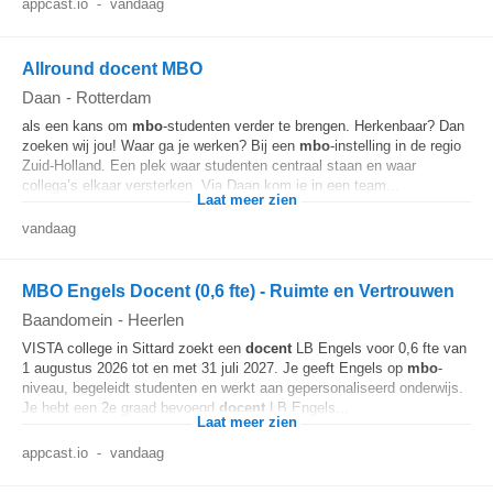
appcast.io
-
vandaag
Allround docent MBO
Daan
-
Rotterdam
als een kans om
mbo
-studenten verder te brengen. Herkenbaar? Dan
zoeken wij jou! Waar ga je werken? Bij een
mbo
-instelling in de regio
Zuid-Holland. Een plek waar studenten centraal staan en waar
collega’s elkaar versterken. Via Daan kom je in een team...
Laat meer zien
vandaag
MBO Engels Docent (0,6 fte) - Ruimte en Vertrouwen
Baandomein
-
Heerlen
VISTA college in Sittard zoekt een
docent
LB Engels voor 0,6 fte van
1 augustus 2026 tot en met 31 juli 2027. Je geeft Engels op
mbo
-
niveau, begeleidt studenten en werkt aan gepersonaliseerd onderwijs.
Je hebt een 2e graad bevoegd
docent
LB Engels...
Laat meer zien
appcast.io
-
vandaag