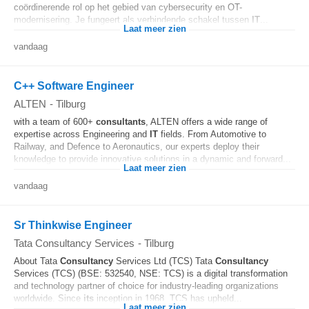
coördinerende rol op het gebied van cybersecurity en OT-
modernisering. Je fungeert als verbindende schakel tussen
IT
...
Laat meer zien
vandaag
C++ Software Engineer
ALTEN
-
Tilburg
with a team of 600+
consultants
, ALTEN offers a wide range of
expertise across Engineering and
IT
fields. From Automotive to
Railway, and Defence to Aeronautics, our experts deploy their
knowledge to provide innovative solutions in a dynamic and forward...
Laat meer zien
vandaag
Sr Thinkwise Engineer
Tata Consultancy Services
-
Tilburg
About Tata
Consultancy
Services Ltd (TCS) Tata
Consultancy
Services (TCS) (BSE: 532540, NSE: TCS) is a digital transformation
and technology partner of choice for industry-leading organizations
worldwide. Since
its
inception in 1968, TCS has upheld...
Laat meer zien