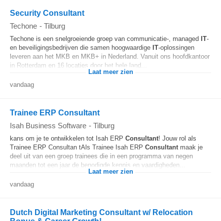
Security Consultant
Techone
-
Tilburg
Techone is een snelgroeiende groep van communicatie-, managed
IT
-
en beveiligingsbedrijven die samen hoogwaardige
IT
-oplossingen
leveren aan het MKB en MKB+ in Nederland. Vanuit ons hoofdkantoor
in Rotterdam en 16 locaties door het hele land...
Laat meer zien
vandaag
Trainee ERP Consultant
Isah Business Software
-
Tilburg
kans om je te ontwikkelen tot Isah ERP
Consultant
! Jouw rol als
Trainee ERP Consultan tAls Trainee Isah ERP
Consultant
maak je
deel uit van een groep trainees die in een programma van negen
maanden tot een jaar de benodigde kennis en vaardigheden...
Laat meer zien
vandaag
Dutch Digital Marketing Consultant w/ Relocation