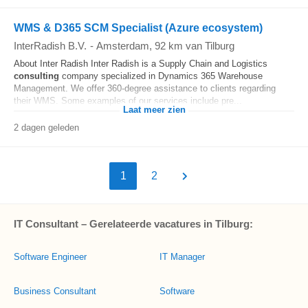
WMS & D365 SCM Specialist (Azure ecosystem)
InterRadish B.V.
-
Amsterdam
, 92 km van Tilburg
About Inter Radish Inter Radish is a Supply Chain and Logistics
consulting
company specialized in Dynamics 365 Warehouse
Management. We offer 360-degree assistance to clients regarding
their WMS. Some examples of our services include pre...
Laat meer zien
2 dagen geleden
1
2
IT Consultant – Gerelateerde vacatures in Tilburg:
Software Engineer
IT Manager
Business Consultant
Software