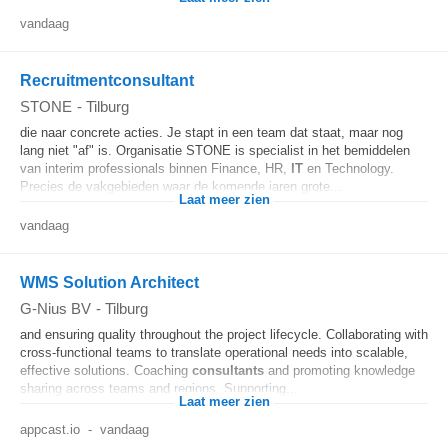
vandaag
Recruitmentconsultant
STONE
-
Tilburg
die naar concrete acties. Je stapt in een team dat staat, maar nog
lang niet "af" is. Organisatie STONE is specialist in het bemiddelen
van interim professionals binnen Finance, HR,
IT
en Technology.
Precies de vakgebieden waar de komende jaren grote...
Laat meer zien
vandaag
WMS Solution Architect
G-Nius BV
-
Tilburg
and ensuring quality throughout the project lifecycle. Collaborating with
cross‑functional teams to translate operational needs into scalable,
effective solutions. Coaching
consultants
and promoting knowledge
sharing across teams and regions. Supporting...
Laat meer zien
appcast.io
-
vandaag