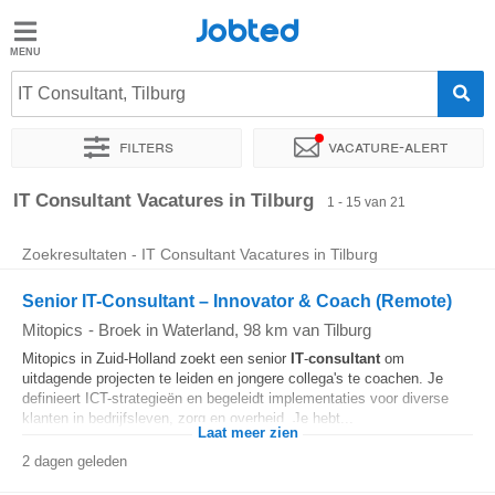
Jobted
Jobted
Vacatures
IT Consultant, Tilburg
Filters
Vacature-alert
Salarissen
Sorteer op
Exacte locatie
Soort dienstverband
Werkuren
IT Consultant Vacatures in Tilburg
1 - 15 van 21
Zoekresultaten - IT Consultant Vacatures in Tilburg
Senior IT-Consultant – Innovator & Coach (Remote)
Mitopics
-
Broek in Waterland
, 98 km van Tilburg
Mitopics in Zuid-Holland zoekt een senior
IT
-
consultant
om
uitdagende projecten te leiden en jongere collega's te coachen. Je
definieert ICT-strategieën en begeleidt implementaties voor diverse
klanten in bedrijfsleven, zorg en overheid. Je hebt...
Laat meer zien
2 dagen geleden