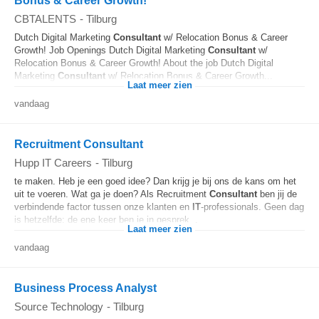
Bonus & Career Growth!
CBTALENTS
-
Tilburg
Dutch Digital Marketing
Consultant
w/ Relocation Bonus & Career
Growth! Job Openings Dutch Digital Marketing
Consultant
w/
Relocation Bonus & Career Growth! About the job Dutch Digital
Marketing
Consultant
w/ Relocation Bonus & Career Growth...
Laat meer zien
vandaag
Recruitment Consultant
Hupp IT Careers
-
Tilburg
te maken. Heb je een goed idee? Dan krijg je bij ons de kans om het
uit te voeren. Wat ga je doen? Als Recruitment
Consultant
ben jij de
verbindende factor tussen onze klanten en
IT
-professionals. Geen dag
is hetzelfde: de ene keer ben je in gesprek...
Laat meer zien
vandaag
Business Process Analyst
Source Technology
-
Tilburg