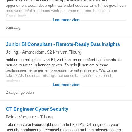
gebruiksklaar bij de klant in het applicatielandschap worden
opgenomen, zodat deze optimaal onderhoudbaar zijn. In het geval van
maatwerk en/of interfaces werk je samen met een Technisch
Consultant
...
Laat meer zien
vandaag
Junior BI Consultant - Remote-Ready Data Insights
Jelling
-
Amsterdam
, 92 km van Tilburg
hebben op het gebied van BI, ziet kansen en creëert dashboards die
hen de touwtjes in handen geven. Zo help jij hen om slimme
beslissingen te nemen en processen te optimaliseren. Wat zijn je
taken? Als business
intelligence
consultant creëer, verzamel,
analyseer...
Laat meer zien
2 dagen geleden
OT Engineer Cyber Security
Belgie Vacature
-
Tilburg
Taken en verantwoordelijkheden In het kort Als OT engineer cyber
security combineer je technische diepgang met een adviserende en