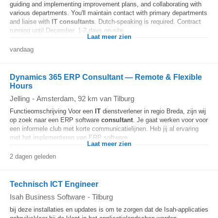
guiding and implementing improvement plans, and collaborating with
various departments. You'll maintain contact with primary departments
and liaise with
IT
consultants
. Dutch-speaking is required. Contract
running until December. 1-2 days on-site...
Laat meer zien
vandaag
Dynamics 365 ERP Consultant — Remote & Flexible
Hours
Jelling
-
Amsterdam
, 92 km van Tilburg
Functieomschrijving Voor een
IT
dienstverlener in regio Breda, zijn wij
op zoek naar een ERP software
consultant
. Je gaat werken voor voor
een informele club met korte communicatielijnen. Heb jij al ervaring
met het implementeren van ERP software...
Laat meer zien
2 dagen geleden
Technisch ICT Engineer
Isah Business Software
-
Tilburg
bij deze installaties en updates is om te zorgen dat de Isah-applicaties