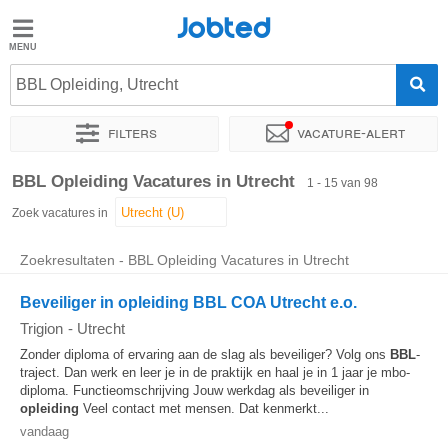
Jobted
Jobted
Vacatures
BBL Opleiding, Utrecht
Filters
Vacature-alert
Salarissen
Sorteer op
Exacte locatie
Bedrijf
Uitzendbureau
Soo
BBL Opleiding Vacatures in Utrecht
1 - 15 van 98
Zoek vacatures in
Zoekresultaten - BBL Opleiding Vacatures in Utrecht
Beveiliger in opleiding BBL COA Utrecht e.o.
Trigion
-
Utrecht
Zonder diploma of ervaring aan de slag als beveiliger? Volg ons
BBL
-
traject. Dan werk en leer je in de praktijk en haal je in 1 jaar je mbo-
diploma. Functieomschrijving Jouw werkdag als beveiliger in
opleiding
Veel contact met mensen. Dat kenmerkt...
vandaag