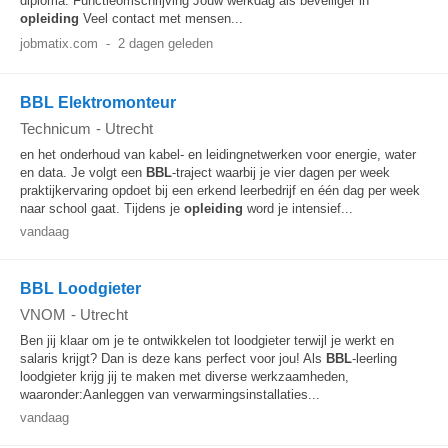
diploma. Functieomschrijving Jouw werkdag als beveiliger in
opleiding
Veel contact met mensen...
jobmatix.com
-
2 dagen geleden
BBL Elektromonteur
Technicum
-
Utrecht
en het onderhoud van kabel- en leidingnetwerken voor energie, water
en data. Je volgt een
BBL
-traject waarbij je vier dagen per week
praktijkervaring opdoet bij een erkend leerbedrijf en één dag per week
naar school gaat. Tijdens je
opleiding
word je intensief...
vandaag
BBL Loodgieter
VNOM
-
Utrecht
Ben jij klaar om je te ontwikkelen tot loodgieter terwijl je werkt en
salaris krijgt? Dan is deze kans perfect voor jou! Als
BBL
-leerling
loodgieter krijg jij te maken met diverse werkzaamheden,
waaronder:Aanleggen van verwarmingsinstallaties...
vandaag