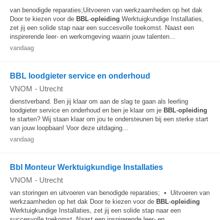
van benodigde reparaties;Uitvoeren van werkzaamheden op het dak
Door te kiezen voor de
BBL
-
opleiding
Werktuigkundige Installaties,
zet jij een solide stap naar een succesvolle toekomst. Naast een
inspirerende leer- en werkomgeving waarin jouw talenten...
vandaag
BBL loodgieter service en onderhoud
VNOM
-
Utrecht
dienstverband. Ben jij klaar om aan de slag te gaan als leerling
loodgieter service en onderhoud en ben je klaar om je
BBL
-
opleiding
te starten? Wij staan klaar om jou te ondersteunen bij een sterke start
van jouw loopbaan! Voor deze uitdaging...
vandaag
Bbl Monteur Werktuigkundige Installaties
VNOM
-
Utrecht
van storingen en uitvoeren van benodigde reparaties; • Uitvoeren van
werkzaamheden op het dak Door te kiezen voor de
BBL
-
opleiding
Werktuigkundige Installaties, zet jij een solide stap naar een
succesvolle toekomst. Naast een inspirerende leer- en