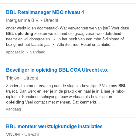
BBL Retailmanager MBO niveau 4
Intergamma B.V.
-
Utrecht
onder werktijd en doorbetaald) Wat verwachten we van jou? Voor deze
BBL
-
opleiding
zoeken we iemand die graag verantwoordelijkheid
neemt en wil doorgroeien. • In het bezit van een mbo 3-diploma of
bezig met het laatste jaar • Affiniteit met Retail en ambitie...
appcast.io
-
vandaag
Beveiliger in opleiding BBL COA Utrecht e.o.
Trigion
-
Utrecht
Zonder diploma of ervaring aan de slag als beveiliger? Volg ons
BBL
-
traject. Dan werk en leer je in de praktijk en haal je in 1 jaar je mbo-
diploma. Functieomschrijving Jouw werkdag als beveiliger in
opleiding
Veel contact met mensen. Dat kenmerkt...
vandaag
BBL monteur werktuigkundige installaties
VNOM
-
Utrecht