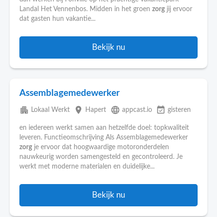
Landal Het Vennenbos. Midden in het groen
zorg
jij ervoor
dat gasten hun vakantie...
Bekijk nu
Assemblagemedewerker
apartment
place
language
event_available
Lokaal Werkt
Hapert
appcast.io
gisteren
en iedereen werkt samen aan hetzelfde doel: topkwaliteit
leveren. Functieomschrijving Als Assemblagemedewerker
zorg
je ervoor dat hoogwaardige motoronderdelen
nauwkeurig worden samengesteld en gecontroleerd. Je
werkt met moderne materialen en duidelijke...
Bekijk nu