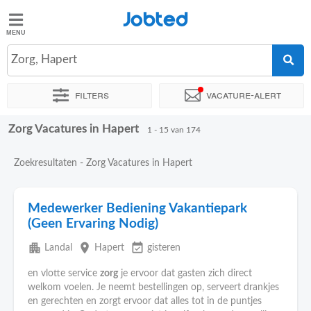
Jobted
Jobted
Vacatures
Zorg, Hapert
Filters
Vacature-alert
Salarissen
Zorg Vacatures in Hapert
Sorteer op
Exacte locatie
Bedrijf
Uitzendbureau
Soo
1 - 15 van 174
Zoekresultaten - Zorg Vacatures in Hapert
Medewerker Bediening Vakantiepark
(Geen Ervaring Nodig)
apartment
place
event_available
Landal
Hapert
gisteren
en vlotte service
zorg
je ervoor dat gasten zich direct
welkom voelen. Je neemt bestellingen op, serveert drankjes
en gerechten en zorgt ervoor dat alles tot in de puntjes