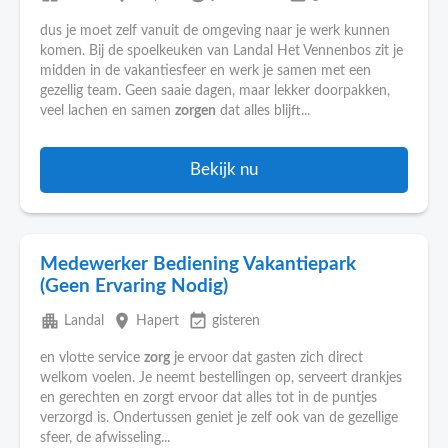
dus je moet zelf vanuit de omgeving naar je werk kunnen
komen. Bij de spoelkeuken van Landal Het Vennenbos zit je
midden in de vakantiesfeer en werk je samen met een
gezellig team. Geen saaie dagen, maar lekker doorpakken,
veel lachen en samen
zorgen
dat alles blijft...
Bekijk nu
Medewerker Bediening Vakantiepark
(Geen Ervaring Nodig)
apartment
place
event_available
Landal
Hapert
gisteren
en vlotte service
zorg
je ervoor dat gasten zich direct
welkom voelen. Je neemt bestellingen op, serveert drankjes
en gerechten en zorgt ervoor dat alles tot in de puntjes
verzorgd is. Ondertussen geniet je zelf ook van de gezellige
sfeer, de afwisseling...