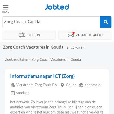
Jobted
Jobted
Vacatures
Zorg Coach, Gouda
Filters
Vacature-alert
Salarissen
Zorg Coach Vacatures in Gouda
Sorteer op
Exacte locatie
Bedrijf
Uitzendbureau
Soo
1 - 15 van 84
Zoekresultaten - Zorg Coach Vacatures in Gouda
Informatiemanager ICT (Zorg)
apartment
place
language
Vierstroom Zorg Thuis B.V.
Gouda
appcast.io
event_available
vandaag
het netwerk. Zo lever je een belangrijke bijdrage aan de
ambities van Vierstroom
Zorg
Thuis. Ben jij een pionier, een
expert en vind je het leuk om deze nieuwe functie verder te