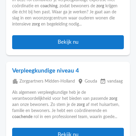
In deze rol combineer je verpleegkundige expertise met
coördinatie en
coaching
, zodat bewoners de
zorg
krijgen
die écht bij hen past. Waar ga je werken? Je gaat aan de
slag in een woonzorgcentrum waar ouderen wonen die
intensieve
zorg
en begeleiding nodig...
Bekijk nu
Verpleegkundige niveau 4
apartment
place
event_available
Zorgpartners Midden-Holland
Gouda
vandaag
Als algemeen verpleegkundige heb je de
verantwoordelijkheid voor het bieden van passende
zorg
aan onze bewoners. Zo stem je de
zorg
af met huisartsen,
familie en bewoners. Je hebt een coördinerende en
coachende
rol in een professioneel team, waarin goede...
Bekijk nu