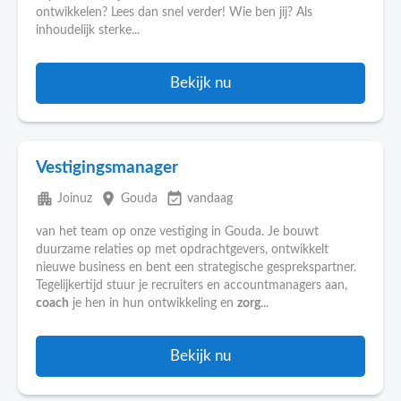
ontwikkelen? Lees dan snel verder! Wie ben jij? Als
inhoudelijk sterke...
Bekijk nu
Vestigingsmanager
apartment
place
event_available
Joinuz
Gouda
vandaag
van het team op onze vestiging in Gouda. Je bouwt
duurzame relaties op met opdrachtgevers, ontwikkelt
nieuwe business en bent een strategische gesprekspartner.
Tegelijkertijd stuur je recruiters en accountmanagers aan,
coach
je hen in hun ontwikkeling en
zorg
...
Bekijk nu