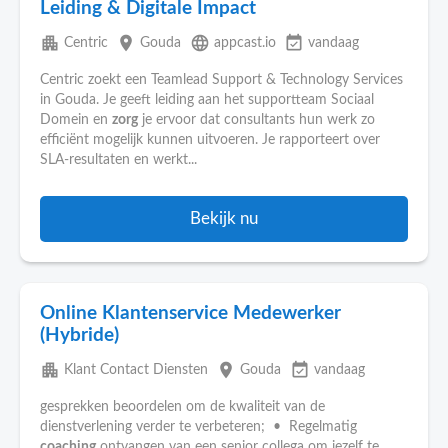
Leiding & Digitale Impact
apartment
place
language
event_available
Centric
Gouda
appcast.io
vandaag
Centric zoekt een Teamlead Support & Technology Services
in Gouda. Je geeft leiding aan het supportteam Sociaal
Domein en
zorg
je ervoor dat consultants hun werk zo
efficiënt mogelijk kunnen uitvoeren. Je rapporteert over
SLA-resultaten en werkt...
Bekijk nu
Online Klantenservice Medewerker
(Hybride)
apartment
place
event_available
Klant Contact Diensten
Gouda
vandaag
gesprekken beoordelen om de kwaliteit van de
dienstverlening verder te verbeteren; • Regelmatig
coaching
ontvangen van een senior collega om jezelf te