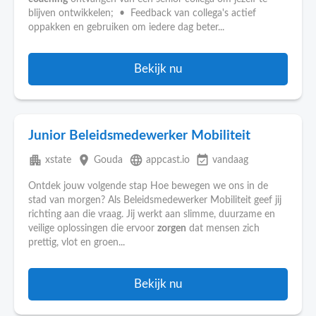
blijven ontwikkelen; • Feedback van collega's actief
oppakken en gebruiken om iedere dag beter...
Bekijk nu
Junior Beleidsmedewerker Mobiliteit
apartment
place
language
event_available
xstate
Gouda
appcast.io
vandaag
Ontdek jouw volgende stap Hoe bewegen we ons in de
stad van morgen? Als Beleidsmedewerker Mobiliteit geef jij
richting aan die vraag. Jij werkt aan slimme, duurzame en
veilige oplossingen die ervoor
zorgen
dat mensen zich
prettig, vlot en groen...
Bekijk nu