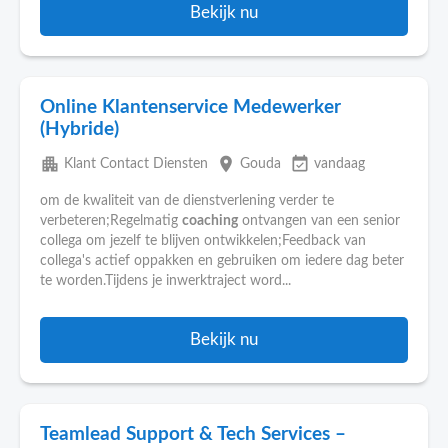
Bekijk nu
Online Klantenservice Medewerker
(Hybride)
apartment
place
event_available
Klant Contact Diensten
Gouda
vandaag
om de kwaliteit van de dienstverlening verder te
verbeteren;Regelmatig
coaching
ontvangen van een senior
collega om jezelf te blijven ontwikkelen;Feedback van
collega's actief oppakken en gebruiken om iedere dag beter
te worden.Tijdens je inwerktraject word...
Bekijk nu
Teamlead Support & Tech Services –