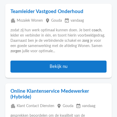
Teamleider Vastgoed Onderhoud
apartment
place
event_available
Mozaïek Wonen
Gouda
vandaag
zodat zij hun werk optimaal kunnen doen. Je bent
coach
,
leider en verbinder in één, en toont hierin voorbeeldgedrag.
Daarnaast ben je de verbindende schakel en
zorg
je voor
een goede samenwerking met de afdeling Wonen. Samen
zorgen
jullie voor optimale...
Bekijk nu
Online Klantenservice Medewerker
(Hybride)
apartment
place
event_available
Klant Contact Diensten
Gouda
vandaag
gesprekken beoordelen om de kwaliteit van de