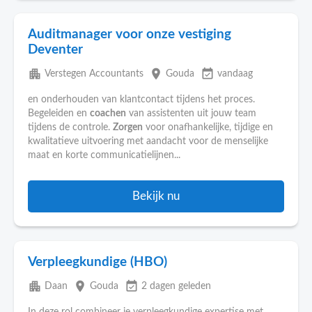
Auditmanager voor onze vestiging
Deventer
apartment
place
event_available
Verstegen Accountants
Gouda
vandaag
en onderhouden van klantcontact tijdens het proces.
Begeleiden en
coachen
van assistenten uit jouw team
tijdens de controle.
Zorgen
voor onafhankelijke, tijdige en
kwalitatieve uitvoering met aandacht voor de menselijke
maat en korte communicatielijnen...
Bekijk nu
Verpleegkundige (HBO)
apartment
place
event_available
Daan
Gouda
2 dagen geleden