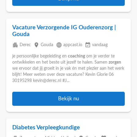
Vacature Verzorgende IG Ouderenzorg |
Gouda
apartment
place
language
event_available
Derec
Gouda
appcast.io
vandaag
je persoonlijke begeleiding en
coaching
om je verder te
ontwikkelen en het beste uit jezelf te halen. Samen
zorgen
we ervoor dat jij groeit in je vak én met plezier aan het werk
blijft! Meer weten over deze vacature? Kevin Glorie 06
30195298 kevin@derec.nl #J...
Bekijk nu
Diabetes Verpleegkundige