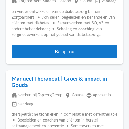
apartment
place
event_available
Zorgpartners Midden-Holland
Gouda
vandaag
en verder ontwikkelen van de diabeteszorg binnen
Zorgpartners; • Adviseren, begeleiden en behandelen van
cliënten met diabetes; • Samenwerken met SO, VS en
andere behandelaren; • Scholing en
coaching
van
zorgmedewerkers op het gebied van diabeteszorg...
Bekijk nu
Manueel Therapeut | Groei & impact in
Gouda
apartment
place
language
werken bij TopzorgGroep
Gouda
appcast.io
event_available
vandaag
therapeutische technieken in combinatie met oefentherapie
• Begeleiden en
coachen
van cliënten in herstel,
zelfmanagement en preventie • Samenwerken met