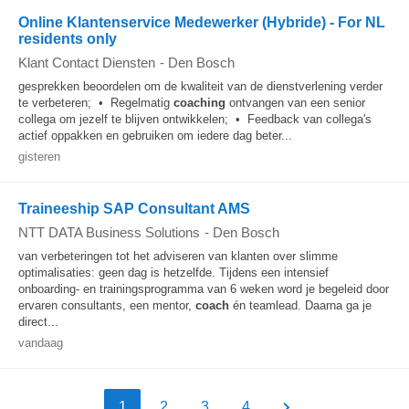
Online Klantenservice Medewerker (Hybride) - For NL
residents only
Klant Contact Diensten
-
Den Bosch
gesprekken beoordelen om de kwaliteit van de dienstverlening verder
te verbeteren; • Regelmatig
coaching
ontvangen van een senior
collega om jezelf te blijven ontwikkelen; • Feedback van collega's
actief oppakken en gebruiken om iedere dag beter...
gisteren
Traineeship SAP Consultant AMS
NTT DATA Business Solutions
-
Den Bosch
van verbeteringen tot het adviseren van klanten over slimme
optimalisaties: geen dag is hetzelfde. Tijdens een intensief
onboarding- en trainingsprogramma van 6 weken word je begeleid door
ervaren consultants, een mentor,
coach
én teamlead. Daarna ga je
direct...
vandaag
1
2
3
4