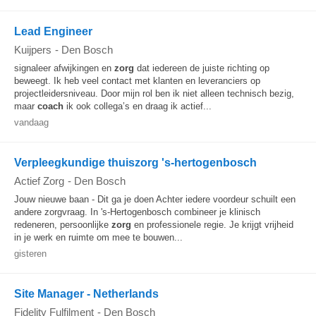
Lead Engineer
Kuijpers
-
Den Bosch
signaleer afwijkingen en
zorg
dat iedereen de juiste richting op
beweegt. Ik heb veel contact met klanten en leveranciers op
projectleidersniveau. Door mijn rol ben ik niet alleen technisch bezig,
maar
coach
ik ook collega’s en draag ik actief...
vandaag
Verpleegkundige thuiszorg 's-hertogenbosch
Actief Zorg
-
Den Bosch
Jouw nieuwe baan - Dit ga je doen Achter iedere voordeur schuilt een
andere zorgvraag. In 's-Hertogenbosch combineer je klinisch
redeneren, persoonlijke
zorg
en professionele regie. Je krijgt vrijheid
in je werk en ruimte om mee te bouwen...
gisteren
Site Manager - Netherlands
Fidelity Fulfilment
-
Den Bosch