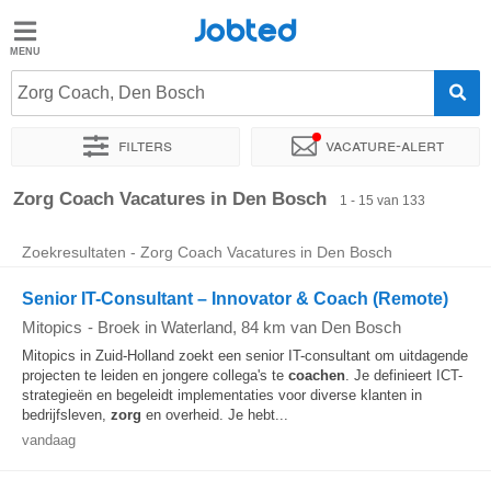
Jobted
Jobted
Vacatures
Zorg Coach, Den Bosch
Filters
Vacature-alert
Salarissen
Sorteer op
Exacte locatie
Bedrijf
Uitzendbureau
Soo
Zorg Coach Vacatures in Den Bosch
1 - 15 van 133
Zoekresultaten - Zorg Coach Vacatures in Den Bosch
Senior IT-Consultant – Innovator & Coach (Remote)
Mitopics
-
Broek in Waterland
, 84 km van Den Bosch
Mitopics in Zuid-Holland zoekt een senior IT-consultant om uitdagende
projecten te leiden en jongere collega's te
coachen
. Je definieert ICT-
strategieën en begeleidt implementaties voor diverse klanten in
bedrijfsleven,
zorg
en overheid. Je hebt...
vandaag