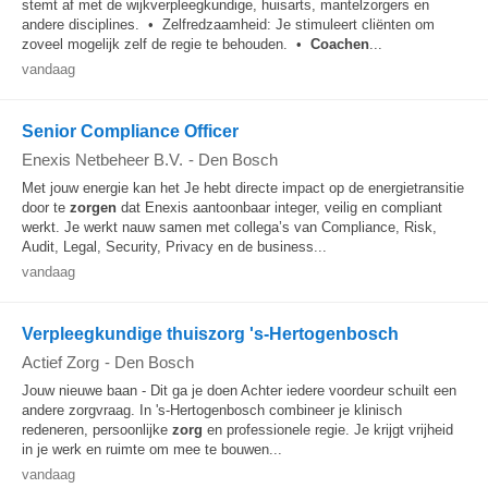
stemt af met de wijkverpleegkundige, huisarts, mantelzorgers en
andere disciplines. • Zelfredzaamheid: Je stimuleert cliënten om
zoveel mogelijk zelf de regie te behouden. •
Coachen
...
vandaag
Senior Compliance Officer
Enexis Netbeheer B.V.
-
Den Bosch
Met jouw energie kan het Je hebt directe impact op de energietransitie
door te
zorgen
dat Enexis aantoonbaar integer, veilig en compliant
werkt. Je werkt nauw samen met collega’s van Compliance, Risk,
Audit, Legal, Security, Privacy en de business...
vandaag
Verpleegkundige thuiszorg 's-Hertogenbosch
Actief Zorg
-
Den Bosch
Jouw nieuwe baan - Dit ga je doen Achter iedere voordeur schuilt een
andere zorgvraag. In 's-Hertogenbosch combineer je klinisch
redeneren, persoonlijke
zorg
en professionele regie. Je krijgt vrijheid
in je werk en ruimte om mee te bouwen...
vandaag