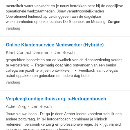
mentaliteit wordt verwacht en je nauw betrokken bent bij de dagelijkse
operationele werkzaamheden. Jouw verantwoordelijkheden
Operationeel leiderschap Leidinggeven aan de dagelijkse
werkzaamheden op onze locaties De Steenbok en Messing.
Zorgen
...
vandaag
Online Klantenservice Medewerker (Hybride)
Klant Contact Diensten
-
Den Bosch
gesprekken beoordelen om de kwaliteit van de dienstverlening verder
te verbeteren; • Regelmatig
coaching
ontvangen van een senior
collega om jezelf te blijven ontwikkelen; • Feedback van collega's
actief oppakken en gebruiken om iedere dag beter...
vandaag
Verpleegkundige thuiszorg 's-Hertogenbosch
Actief Zorg
-
Den Bosch
Jouw nieuwe baan - Dit ga je doen Achter iedere voordeur schuilt een
andere zorgvraag. In 's-Hertogenbosch combineer je klinisch
redeneren, persoonlijke
zorg
en professionele regie. Je krijgt vrijheid
in je werk en ruimte om mee te bouwen...