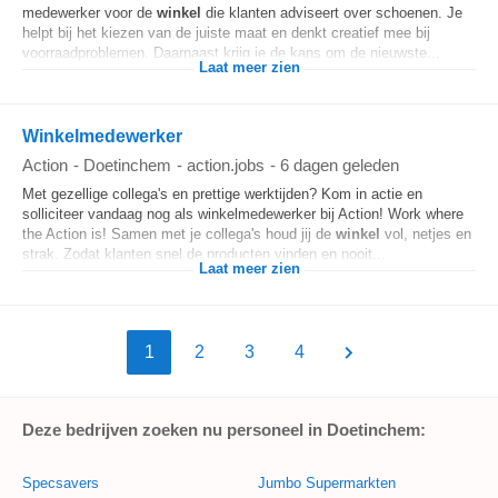
medewerker voor de
winkel
die klanten adviseert over schoenen. Je
helpt bij het kiezen van de juiste maat en denkt creatief mee bij
voorraadproblemen. Daarnaast krijg je de kans om de nieuwste...
Laat meer zien
Winkelmedewerker
Action
-
Doetinchem
-
action.jobs
-
6 dagen geleden
Met gezellige collega's en prettige werktijden? Kom in actie en
solliciteer vandaag nog als winkelmedewerker bij Action! Work where
the Action is! Samen met je collega's houd jij de
winkel
vol, netjes en
strak. Zodat klanten snel de producten vinden en nooit...
Laat meer zien
1
2
3
4
Deze bedrijven zoeken nu personeel in Doetinchem:
Specsavers
Jumbo Supermarkten