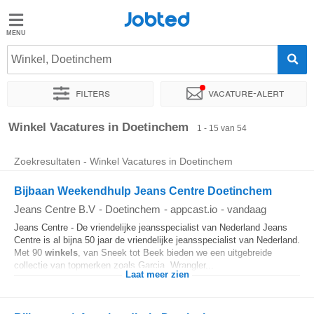
Jobted
Jobted
Vacatures
Winkel, Doetinchem
Filters
Vacature-alert
Salarissen
Sorteer op
Exacte locatie
Bedrijf
Uitzendbureau
Soo
Winkel Vacatures in Doetinchem
1 - 15 van 54
Zoekresultaten - Winkel Vacatures in Doetinchem
Bijbaan Weekendhulp Jeans Centre Doetinchem
Jeans Centre B.V
-
Doetinchem
-
appcast.io
-
vandaag
Jeans Centre - De vriendelijke jeansspecialist van Nederland Jeans
Centre is al bijna 50 jaar de vriendelijke jeansspecialist van Nederland.
Met 90
winkels
, van Sneek tot Beek bieden we een uitgebreide
collectie van topmerken zoals Garcia, Wrangler...
Laat meer zien