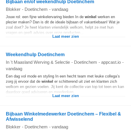
Bijbaan en/of weekendhulp Doetinchem
Blokker
-
Doetinchem
-
vandaag
Jouw rol: een fijne winkelervaring bieden In de
winkel
werken en
plezier maken? Dan is dit de ideale bijbaan of vakantiebaan! Wat je
zoal doet? Je heet klanten vriendelijk welkom, helpt ze met hun
vragen en geeft advies over onze producten...
Laat meer zien
Weekendhulp Doetinchem
In 't Maasland Werving & Selectie
-
Doetinchem
-
appcast.io
-
vandaag
Een dag vol mode en styling In een hecht team met leuke collega’s
zorg jij ervoor dat de
winkel
er schitterend uit ziet en klanten zich
welkom en gezien voelen. Jij kent de collectie van top tot teen en kan
daardoor goed adviseren en meedenken...
Laat meer zien
Bijbaan Winkelmedewerker Doetinchem – Flexibel &
Afwisselend
Blokker
-
Doetinchem
-
vandaag