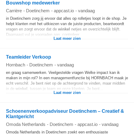
Bouwshop medewerker
Carrière
-
Doetinchem
-
appcast.io
-
vandaag
in Doetinchem zorg jij ervoor dat alles op rolletjes loopt in de shop. Je
helpt klanten met het uitkiezen van de juiste producten, beantwoordt
vragen en zorgt ervoor dat de
winkel
netjes en overzichtelijk blijft.
Daarnaast vul je voorraden aan, controleer...
Laat meer zien
Teamleider Verkoop
Hornbach
-
Doetinchem
-
vandaag
en graag samenwerken. Veelgestelde vragen Welke impact kan ik
maken in mijn rol? In een managementfunctie bij HORNBACH maak je
echt verschil. Je bent niet op de achtergrond te vinden, maar midden
in de
winkel
, tussen je team en onze klanten. Je bent...
Laat meer zien
Schoenenverkoopadviseur Doetinchem – Creatief &
Klantgericht
Omoda Netherlands
-
Doetinchem
-
appcast.io
-
vandaag
Omoda Netherlands in Doetinchem zoekt een enthousiaste