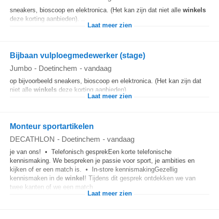
sneakers, bioscoop en elektronica. (Het kan zijn dat niet alle
winkels
deze korting aanbieden). ...
Laat meer zien
Bijbaan vulploegmedewerker (stage)
Jumbo
-
Doetinchem
-
vandaag
op bijvoorbeeld sneakers, bioscoop en elektronica. (Het kan zijn dat
niet alle
winkels
deze korting aanbieden).
Laat meer zien
Monteur sportartikelen
DECATHLON
-
Doetinchem
-
vandaag
je van ons! • Telefonisch gesprekEen korte telefonische
kennismaking. We bespreken je passie voor sport, je ambities en
kijken of er een match is. • In-store kennismakingGezellig
kennismaken in de
winkel
! Tijdens dit gesprek ontdekken we van
twee kanten of we een match...
Laat meer zien