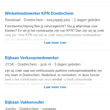
Winkelmedewerker KPN Doetinchem
Randstad
-
Doetinchem
-
easyapply.jobs
-
2 dagen geleden
Functieomschrijving Ben jij servicegericht? Sta jij altijd klaar voor
klanten? En wil jij het visitekaartje zijn van KPN? Dan zijn wij op zoek
naar jou. Voor KPN zijn wij op zoek naar enthousiaste medewerkers
om hun
winkels
te versterken...
Laat meer zien
Bijbaan Verkoopmedewerker
JYSK
-
Doetinchem
-
jysk.nl
-
3 dagen geleden
zijn op zoek naar een enthousiaste parttime verkoopmedewerker om
ons team in Doetinchem, Nederland, te versterken. In deze functie
bent u het visitekaartje van onze
winkel
: u biedt uitmuntende
klantenservice en draagt tegelijkertijd bij aan het behalen...
Laat meer zien
Bijbaan Vakkenvuller
Jumbo
-
Doetinchem
-
vandaag