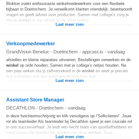
Blokker zoekt enthousiaste winkelmedewerkers voor een flexibele
bijbaan in Doetinchem. Je verwelkomt klanten vriendelijk, beantwoordt
vragen en geeft advies over producten. Samen met collega’s zorg je
dat de
winkel
er top uitziet en de sfeer prettig...
Laat meer zien
Verkoopmedewerker
GrandVision Benelux
-
Doetinchem
-
appcast.io
-
vandaag
afstellen en kleine reparaties uitvoeren; Bestellingen verwerken en de
winkel
op orde houden; Samen met je collega’s netjes houden. Na
een paar weken sta jij zelfverzekerd in de
winkel
en weet je precies
hoe je klanten met een goed gevoel naar huis laat...
Laat meer zien
Assistant Store Manager
DECATHLON
-
Doetinchem
-
vandaag
in deze functieomschrijving en klik vervolgens op /'Solliciteren/'. Jouw
rol als teamleider Als teamleider bij Decathlon speel je een cruciale rol
in ons succesverhaal. Je leidt een hecht team van sportliefhebbers en
zorgt ervoor dat klanten fan worden van onze
winkel
. Jouw...
Laat meer zien