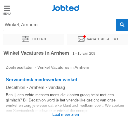
Jobted
Jobted
Vacatures
Winkel, Arnhem
Filters
Vacature-alert
Salarissen
Sorteer op
Exacte locatie
Bedrijf
Uitzendbureau
Soo
Winkel Vacatures in Arnhem
1 - 15 van 209
Zoekresultaten - Winkel Vacatures in Arnhem
Servicedesk medewerker winkel
Decathlon
-
Arnhem
-
vandaag
Ben jij een echte mensen-mens die klanten graag helpt met een
glimlach? Bij Decathlon word je het vriendelijke gezicht van onze
winkel
en zorg je ervoor dat elke klant zich welkom voelt. We zoeken
een Servicedesk medewerker
winkel
die energie...
Laat meer zien