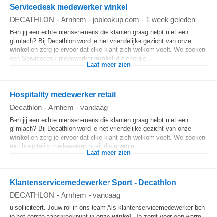
Servicedesk medewerker winkel
DECATHLON
-
Arnhem
-
joblookup.com
-
1 week geleden
Ben jij een echte mensen-mens die klanten graag helpt met een
glimlach? Bij Decathlon word je het vriendelijke gezicht van onze
winkel
en zorg je ervoor dat elke klant zich welkom voelt. We zoeken
een Servicedesk medewerker
winkel
die energie...
Laat meer zien
Hospitality medewerker retail
Decathlon
-
Arnhem
-
vandaag
Ben jij een echte mensen-mens die klanten graag helpt met een
glimlach? Bij Decathlon word je het vriendelijke gezicht van onze
winkel
en zorg je ervoor dat elke klant zich welkom voelt. We zoeken
een hospitality medewerker retail die energie...
Laat meer zien
Klantenservicemedewerker Sport - Decathlon
DECATHLON
-
Arnhem
-
vandaag
u solliciteert. Jouw rol in ons team Als klantenservicemedewerker ben
je het eerste aanspreekpunt in onze
winkel
. Je zorgt voor een warm