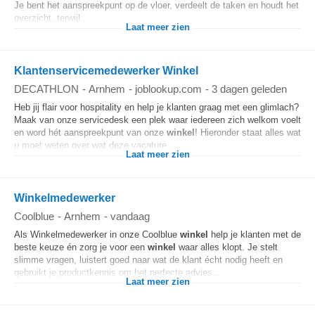
Je bent het aanspreekpunt op de vloer, verdeelt de taken en houdt het
overzicht, terwijl...
Laat meer zien
Klantenservicemedewerker Winkel
DECATHLON
-
Arnhem
-
joblookup.com
-
3 dagen geleden
Heb jij flair voor hospitality en help je klanten graag met een glimlach?
Maak van onze servicedesk een plek waar iedereen zich welkom voelt
en word hét aanspreekpunt van onze
winkel
! Hieronder staat alles wat
u moet weten over wat deze vacature...
Laat meer zien
Winkelmedewerker
Coolblue
-
Arnhem
-
vandaag
Als Winkelmedewerker in onze Coolblue
winkel
help je klanten met de
beste keuze én zorg je voor een
winkel
waar alles klopt. Je stelt
slimme vragen, luistert goed naar wat de klant écht nodig heeft en
gebruikt je productkennis om het perfecte advies...
Laat meer zien