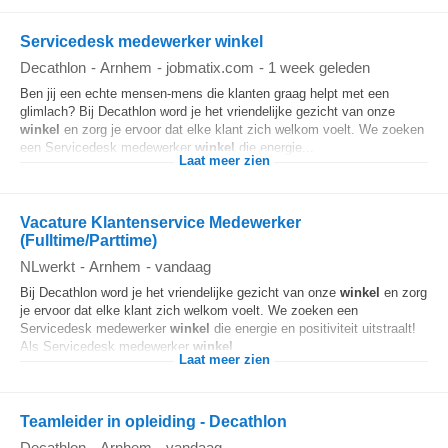
Servicedesk medewerker winkel
Decathlon
-
Arnhem
-
jobmatix.com
-
1 week geleden
Ben jij een echte mensen-mens die klanten graag helpt met een
glimlach? Bij Decathlon word je het vriendelijke gezicht van onze
winkel
en zorg je ervoor dat elke klant zich welkom voelt. We zoeken
een Servicedesk medewerker
winkel
die energie...
Laat meer zien
Vacature Klantenservice Medewerker
(Fulltime/Parttime)
NLwerkt
-
Arnhem
-
vandaag
Bij Decathlon word je het vriendelijke gezicht van onze
winkel
en zorg
je ervoor dat elke klant zich welkom voelt. We zoeken een
Servicedesk medewerker
winkel
die energie en positiviteit uitstraalt!
Als Servicedesk medewerker
winkel
...
Laat meer zien
Teamleider in opleiding - Decathlon
Decathlon
-
Arnhem
-
vandaag