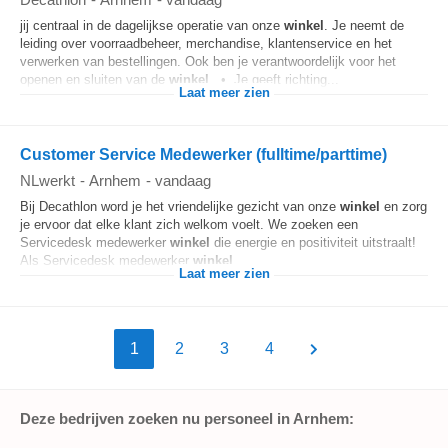
jij centraal in de dagelijkse operatie van onze
winkel
. Je neemt de
leiding over voorraadbeheer, merchandise, klantenservice en het
verwerken van bestellingen. Ook ben je verantwoordelijk voor het
openen en sluiten van de
winkel
. • Je geeft richting...
Laat meer zien
Customer Service Medewerker (fulltime/parttime)
NLwerkt
-
Arnhem
-
vandaag
Bij Decathlon word je het vriendelijke gezicht van onze
winkel
en zorg
je ervoor dat elke klant zich welkom voelt. We zoeken een
Servicedesk medewerker
winkel
die energie en positiviteit uitstraalt!
Als Servicedesk medewerker
winkel
...
Laat meer zien
1
2
3
4
Deze bedrijven zoeken nu personeel in Arnhem: