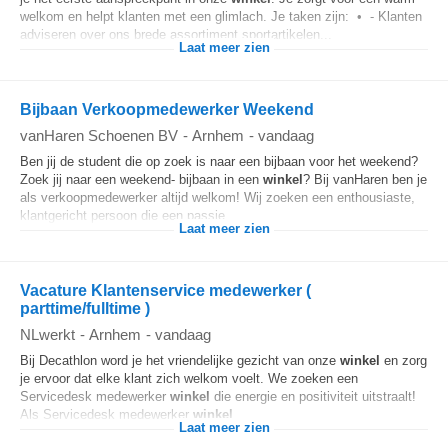
welkom en helpt klanten met een glimlach. Je taken zijn: • - Klanten
adviseren over ons brede assortiment sportartikelen...
Laat meer zien
Bijbaan Verkoopmedewerker Weekend
vanHaren Schoenen BV
-
Arnhem
-
vandaag
Ben jij de student die op zoek is naar een bijbaan voor het weekend?
Zoek jij naar een weekend- bijbaan in een
winkel
? Bij vanHaren ben je
als verkoopmedewerker altijd welkom! Wij zoeken een enthousiaste,
klantgericht persoon die een passie...
Laat meer zien
Vacature Klantenservice medewerker (
parttime/fulltime )
NLwerkt
-
Arnhem
-
vandaag
Bij Decathlon word je het vriendelijke gezicht van onze
winkel
en zorg
je ervoor dat elke klant zich welkom voelt. We zoeken een
Servicedesk medewerker
winkel
die energie en positiviteit uitstraalt!
Als Servicedesk medewerker
winkel
...
Laat meer zien