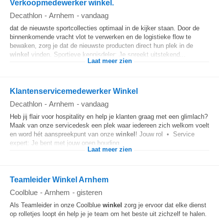
Verkoopmedewerker winkel.
Decathlon
-
Arnhem
-
vandaag
dat de nieuwste sportcollecties optimaal in de kijker staan. Door de
binnenkomende vracht vlot te verwerken en de logistieke flow te
bewaken, zorg je dat de nieuwste producten direct hun plek in de
winkel
vinden. Sportieve kennisdeler: Je spreekt uitstekend...
Laat meer zien
Klantenservicemedewerker Winkel
Decathlon
-
Arnhem
-
vandaag
Heb jij flair voor hospitality en help je klanten graag met een glimlach?
Maak van onze servicedesk een plek waar iedereen zich welkom voelt
en word hét aanspreekpunt van onze
winkel
! Jouw rol • Service
expert: Je bent met jouw open houding...
Laat meer zien
Teamleider Winkel Arnhem
Coolblue
-
Arnhem
-
gisteren
Als Teamleider in onze Coolblue
winkel
zorg je ervoor dat elke dienst
op rolletjes loopt én help je je team om het beste uit zichzelf te halen.