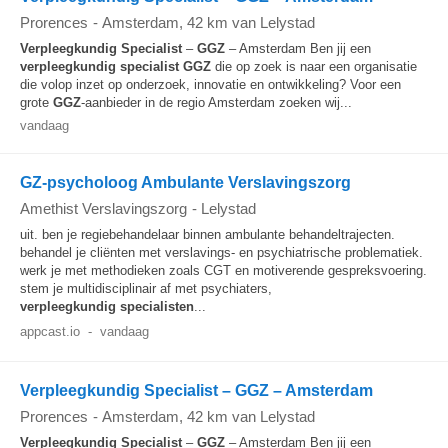
Prorences
-
Amsterdam
, 42 km van Lelystad
Verpleegkundig
Specialist
–
GGZ
– Amsterdam Ben jij een
verpleegkundig
specialist
GGZ
die op zoek is naar een organisatie
die volop inzet op onderzoek, innovatie en ontwikkeling? Voor een
grote
GGZ
-aanbieder in de regio Amsterdam zoeken wij...
vandaag
GZ-psycholoog Ambulante Verslavingszorg
Amethist Verslavingszorg
-
Lelystad
uit. ben je regiebehandelaar binnen ambulante behandeltrajecten.
behandel je cliënten met verslavings- en psychiatrische problematiek.
werk je met methodieken zoals CGT en motiverende gespreksvoering.
stem je multidisciplinair af met psychiaters,
verpleegkundig
specialisten
...
appcast.io
-
vandaag
Verpleegkundig Specialist – GGZ – Amsterdam
Prorences
-
Amsterdam
, 42 km van Lelystad
Verpleegkundig
Specialist
–
GGZ
– Amsterdam Ben jij een