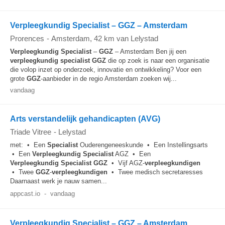
Verpleegkundig Specialist – GGZ – Amsterdam
Prorences
-
Amsterdam
, 42 km van Lelystad
Verpleegkundig
Specialist
–
GGZ
– Amsterdam Ben jij een
verpleegkundig
specialist
GGZ
die op zoek is naar een organisatie
die volop inzet op onderzoek, innovatie en ontwikkeling? Voor een
grote
GGZ
-aanbieder in de regio Amsterdam zoeken wij...
vandaag
Arts verstandelijk gehandicapten (AVG)
Triade Vitree
-
Lelystad
met: • Een
Specialist
Ouderengeneeskunde • Een Instellingsarts
• Een
Verpleegkundig
Specialist
AGZ • Een
Verpleegkundig
Specialist
GGZ
• Vijf AGZ-
verpleegkundigen
• Twee
GGZ
-
verpleegkundigen
• Twee medisch secretaresses
Daarnaast werk je nauw samen...
appcast.io
-
vandaag
Verpleegkundig Specialist – GGZ – Amsterdam