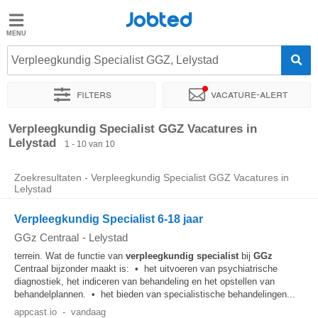
Jobted
Jobted
Vacatures
Verpleegkundig Specialist GGZ, Lelystad
Filters
Vacature-alert
Salarissen
Sorteer op
Exacte locatie
Bedrijf
Verpleegkundig Specialist GGZ Vacatures in
Lelystad
1 - 10 van 10
Zoekresultaten - Verpleegkundig Specialist GGZ Vacatures in
Lelystad
Verpleegkundig Specialist 6-18 jaar
GGz Centraal
-
Lelystad
terrein. Wat de functie van
verpleegkundig
specialist
bij
GGz
Centraal bijzonder maakt is: • het uitvoeren van psychiatrische
diagnostiek, het indiceren van behandeling en het opstellen van
behandelplannen. • het bieden van specialistische behandelingen...
appcast.io
-
vandaag