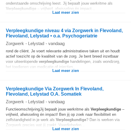
onderstaande omschrijving leest. Jij bepaalt jouw werkritme als
Verpleegkundige
– vrijheid, afwisseling én impact...
Laat meer zien
Verpleegkundige niveau 4 via Zorgwerk in Flevoland,
Flevoland, Lelystad • o.a. Psychogeriatrie
Zorgwerk
-
Lelystad
-
vandaag
rond de cliënt. Je voert relevante administratieve taken uit en houdt
actief toezicht op de kwaliteit van de zorg. Je bent breed inzetbaar
voor uiteenlopende
verpleegkundige
handelingen, zoals wondzorg,
het toedienen van medicatie of injecties...
Laat meer zien
Verpleegkundige Via Zorgwerk In Flevoland,
Flevoland, Lelystad O.A. Somatiek
Zorgwerk
-
Lelystad
-
vandaag
FunctieomschrijvingJij bepaalt jouw werkritme als
Verpleegkundige
–
vrijheid, afwisseling én impact! Ben jij op zoek naar flexibiliteit en
zelfstandigheid in je werk als
Verpleegkundige
? Dan is werken via
Zorgwerk precies wat jij zoekt. Vaardigheden...
Laat meer zien