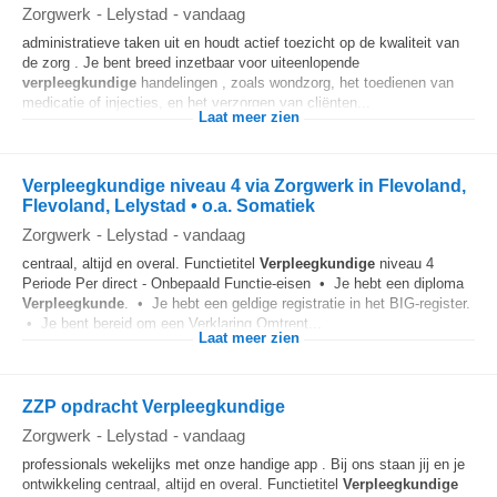
Zorgwerk
-
Lelystad
-
vandaag
administratieve taken uit en houdt actief toezicht op de kwaliteit van
de zorg . Je bent breed inzetbaar voor uiteenlopende
verpleegkundige
handelingen , zoals wondzorg, het toedienen van
medicatie of injecties, en het verzorgen van cliënten...
Laat meer zien
Verpleegkundige niveau 4 via Zorgwerk in Flevoland,
Flevoland, Lelystad • o.a. Somatiek
Zorgwerk
-
Lelystad
-
vandaag
centraal, altijd en overal. Functietitel
Verpleegkundige
niveau 4
Periode Per direct - Onbepaald Functie-eisen • Je hebt een diploma
Verpleegkunde
. • Je hebt een geldige registratie in het BIG-register.
• Je bent bereid om een Verklaring Omtrent...
Laat meer zien
ZZP opdracht Verpleegkundige
Zorgwerk
-
Lelystad
-
vandaag
professionals wekelijks met onze handige app . Bij ons staan jij en je
ontwikkeling centraal, altijd en overal. Functietitel
Verpleegkundige