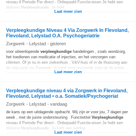
niveau 4 Periode Per direct - Onbepaald Functie-eisen Je hebt een
diploma
Verpleegkunde
. Je hebt...
Laat meer zien
Verpleegkundige Niveau 4 Via Zorgwerk In Flevoland,
Flevoland, Lelystad O.A. Psychogeriatrie
Zorgwerk
-
Lelystad
-
gisteren
voor uiteenlopende
verpleegkundige
handelingen , zoals wondzorg,
het toedienen van medicatie of injecties, en het verzorgen van
cliënten. Of je nu in een ziekenhuis , V&V-huis of in de thuiszorg aan
de slag gaat via Zorgwerk: jij zorgt voor passende zorg op de juiste...
Laat meer zien
Verpleegkundige niveau 4 via Zorgwerk in Flevoland,
Flevoland, Lelystad • o.a. Somatiek/Psychogeriat
Zorgwerk
-
Lelystad
-
vandaag
de kans op een uitdagende opdracht. Wij zijn er voor jou, 7 dagen per
week , met de juiste ondersteuning . Functietitel
Verpleegkundige
niveau 4 Periode Per direct - Onbepaald Functie-eisen Je hebt een
diploma
Verpleegkunde
. Je hebt een geldige...
Laat meer zien