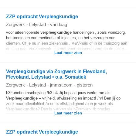
ZZP opdracht Verpleegkundige
Zorgwerk
-
Lelystad
-
vandaag
voor uiteenlopende
verpleegkundige
handelingen , zoals wondzorg,
het toedienen van medicatie of injecties, en het verzorgen van
cliënten. Of je nu in een ziekenhuis , V&V-huis of in de thuiszorg aan
de slag gaat via Zorgwerk: jij zorgt voor passende zorg op de juiste...
Laat meer zien
Verpleegkundige via Zorgwerk in Flevoland,
Flevoland, Lelystad • o.a. Somatiek
Zorgwerk
-
Lelystad
-
jmmst.com
-
gisteren
h3Functieomschrijving /h3 h4 Jij bepaalt jouw werkritme als
Verpleegkundige
– vrijheid, afwisseling én impact! /h4 Ben jij op
zoek naar bflexibiliteit /b en bzelfstandigheid /b in je werk als
Verpleegkundige
? Dan is werken via bZorgwerk /b precies...
Laat meer zien
ZZP opdracht Verpleegkundige