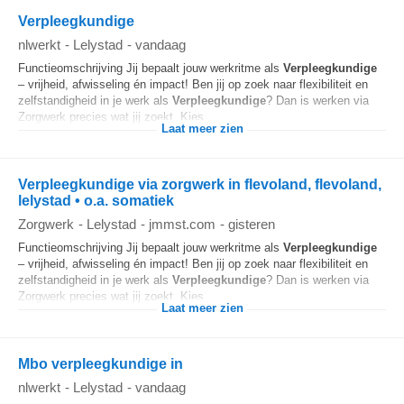
Verpleegkundige
nlwerkt
-
Lelystad
-
vandaag
Functieomschrijving Jij bepaalt jouw werkritme als
Verpleegkundige
– vrijheid, afwisseling én impact! Ben jij op zoek naar flexibiliteit en
zelfstandigheid in je werk als
Verpleegkundige
? Dan is werken via
Zorgwerk precies wat jij zoekt. Kies...
Laat meer zien
Verpleegkundige via zorgwerk in flevoland, flevoland,
lelystad • o.a. somatiek
Zorgwerk
-
Lelystad
-
jmmst.com
-
gisteren
Functieomschrijving Jij bepaalt jouw werkritme als
Verpleegkundige
– vrijheid, afwisseling én impact! Ben jij op zoek naar flexibiliteit en
zelfstandigheid in je werk als
Verpleegkundige
? Dan is werken via
Zorgwerk precies wat jij zoekt. Kies...
Laat meer zien
Mbo verpleegkundige in
nlwerkt
-
Lelystad
-
vandaag