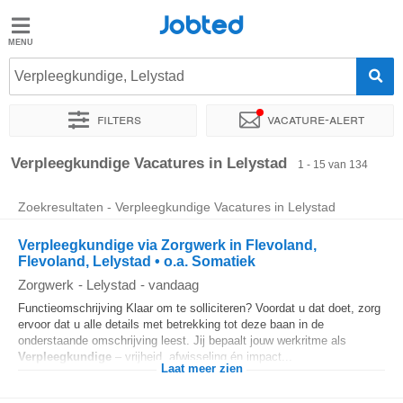
Jobted
Jobted
Vacatures
Verpleegkundige, Lelystad
Filters
Vacature-alert
Salarissen
Sorteer op
Exacte locatie
Bedrijf
Uitzendbureau
Soo
Verpleegkundige Vacatures in Lelystad
1 - 15 van 134
Zoekresultaten - Verpleegkundige Vacatures in Lelystad
Verpleegkundige via Zorgwerk in Flevoland,
Flevoland, Lelystad • o.a. Somatiek
Zorgwerk
-
Lelystad
-
vandaag
Functieomschrijving Klaar om te solliciteren? Voordat u dat doet, zorg
ervoor dat u alle details met betrekking tot deze baan in de
onderstaande omschrijving leest. Jij bepaalt jouw werkritme als
Verpleegkundige
– vrijheid, afwisseling én impact...
Laat meer zien