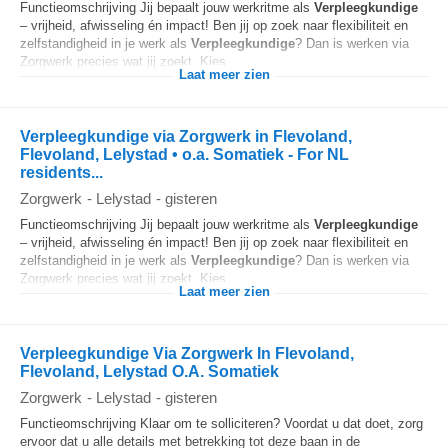
Functieomschrijving Jij bepaalt jouw werkritme als
Verpleegkundige
– vrijheid, afwisseling én impact! Ben jij op zoek naar flexibiliteit en
zelfstandigheid in je werk als
Verpleegkundige
? Dan is werken via
Zorgwerk precies wat jij zoekt. Kies...
Laat meer zien
Verpleegkundige via Zorgwerk in Flevoland,
Flevoland, Lelystad • o.a. Somatiek - For NL
residents...
Zorgwerk
-
Lelystad
-
gisteren
Functieomschrijving Jij bepaalt jouw werkritme als
Verpleegkundige
– vrijheid, afwisseling én impact! Ben jij op zoek naar flexibiliteit en
zelfstandigheid in je werk als
Verpleegkundige
? Dan is werken via
Zorgwerk precies wat jij zoekt. Kies...
Laat meer zien
Verpleegkundige Via Zorgwerk In Flevoland,
Flevoland, Lelystad O.A. Somatiek
Zorgwerk
-
Lelystad
-
gisteren
Functieomschrijving Klaar om te solliciteren? Voordat u dat doet, zorg
ervoor dat u alle details met betrekking tot deze baan in de