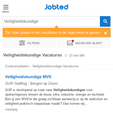
Jobted
Jobted
Vacatures
Veiligheidskundige
Tip: Voer plaats in om resultaten in de regio weer te geven
Salarissen
Filters
Vacature-alert
Sorteer op
Bedrijf
Uitzendbureau
Soort dienstverband
Veiligheidskundige Vacatures
1 - 15 van 386
Zoekresultaten - Veiligheidskundige Vacatures
Veiligheidskundige MVK
SUR-Staffing
-
Bergen op Zoom
SUR is doorlopend op zoek naar
Veiligheidskundigen
voor
opdrachtgevers binnen de bouw, infra, industrie, energie en techniek.
Ben jij een MVK'er die graag zichtbaar aanwezig is op de werkvloer en
veiligheid praktisch toepasbaar maakt? Dan komen wij...
vandaag