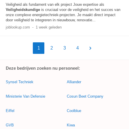
Veiligheid als fundament van elk project Jouw expertise als
Veiligheidskundige
is cruciaal voor de veiligheid en het succes van
onze complexe energietechniek-projecten. Je maakt direct impact
door veiligheid te integreren in nieuwbouw, renovatie...
joblookup.com
-
1 week geleden
1
2
3
4
Deze bedrijven zoeken nu personeel:
Synsel Techniek
Alliander
Ministerie Van Defensie
Cosun Beet Company
Eiffel
Coolblue
GVB
Kiwa