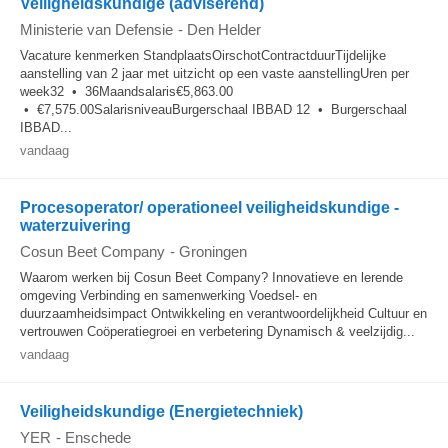
Veiligheidskundige (adviserend)
Ministerie van Defensie
-
Den Helder
Vacature kenmerken StandplaatsOirschotContractduurTijdelijke
aanstelling van 2 jaar met uitzicht op een vaste aanstellingUren per
week32 • 36Maandsalaris€5,863.00
• €7,575.00SalarisniveauBurgerschaal IBBAD 12 • Burgerschaal
IBBAD...
vandaag
Procesoperator/ operationeel veiligheidskundige -
waterzuivering
Cosun Beet Company
-
Groningen
Waarom werken bij Cosun Beet Company? Innovatieve en lerende
omgeving Verbinding en samenwerking Voedsel- en
duurzaamheidsimpact Ontwikkeling en verantwoordelijkheid Cultuur en
vertrouwen Coöperatiegroei en verbetering Dynamisch & veelzijdig...
vandaag
Veiligheidskundige (Energietechniek)
YER
-
Enschede