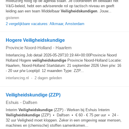
milieuzorg hoog op de agenda staan. Je coördineert en bewaakt het
V&G-beleid, hebt een adviserende rol op tactisch niveau en geeft
leiding aan een team Middelbaar
Veiligheidskundigen
. Jouw...
gisteren
2 vergelijkbare vacatures: Alkmaar, Amsterdam
Hogere Veiligheidskundige
Provincie Noord-Holland
-
Haarlem
Interlancing Job detail 2026-05-29T10:19:44+00:00Provincie Noord
Holland Hogere
veiligheidskundige
Provincie Noord-Holland Locatie:
Haarlem, Noord-Holland Startdatum: 21 september 2026 Uren p/w: 16
- 20 uur p/w Looptijd: 12 maanden Type: ZZP...
interlancing.nl
-
2 dagen geleden
Veiligheidskundige (ZZP)
Eshuis
-
Dalfsen
Interim
Veiligheidskundige
(ZZP) - Werken bij Eshuis Interim
Veiligheidskundige
(ZZP) • Dalfsen • € 60 - € 75 per uur • 24 -
32 uur Veiligheid moet kloppen. Zeker in een omgeving waar mensen,
machines en (chemische) stoffen samenkomen...