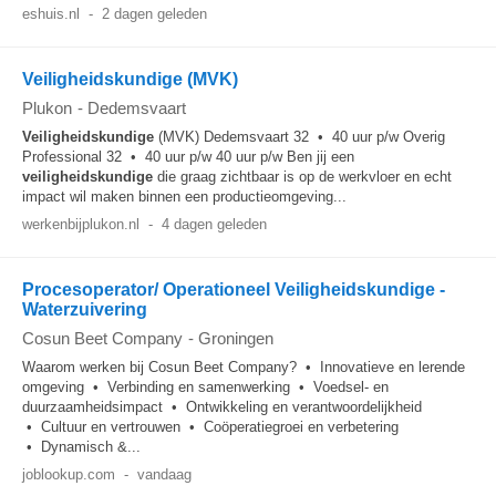
eshuis.nl
-
2 dagen geleden
Veiligheidskundige (MVK)
Plukon
-
Dedemsvaart
Veiligheidskundige
(MVK) Dedemsvaart 32 • 40 uur p/w Overig
Professional 32 • 40 uur p/w 40 uur p/w Ben jij een
veiligheidskundige
die graag zichtbaar is op de werkvloer en echt
impact wil maken binnen een productieomgeving...
werkenbijplukon.nl
-
4 dagen geleden
Procesoperator/ Operationeel Veiligheidskundige -
Waterzuivering
Cosun Beet Company
-
Groningen
Waarom werken bij Cosun Beet Company? • Innovatieve en lerende
omgeving • Verbinding en samenwerking • Voedsel- en
duurzaamheidsimpact • Ontwikkeling en verantwoordelijkheid
• Cultuur en vertrouwen • Coöperatiegroei en verbetering
• Dynamisch &...
joblookup.com
-
vandaag