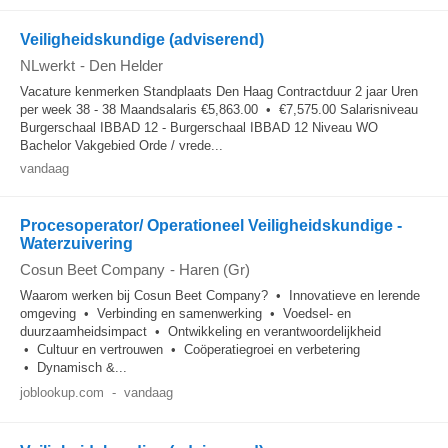
Veiligheidskundige (adviserend)
NLwerkt
-
Den Helder
Vacature kenmerken Standplaats Den Haag Contractduur 2 jaar Uren
per week 38 - 38 Maandsalaris €5,863.00 • €7,575.00 Salarisniveau
Burgerschaal IBBAD 12 - Burgerschaal IBBAD 12 Niveau WO
Bachelor Vakgebied Orde / vrede...
vandaag
Procesoperator/ Operationeel Veiligheidskundige -
Waterzuivering
Cosun Beet Company
-
Haren (Gr)
Waarom werken bij Cosun Beet Company? • Innovatieve en lerende
omgeving • Verbinding en samenwerking • Voedsel- en
duurzaamheidsimpact • Ontwikkeling en verantwoordelijkheid
• Cultuur en vertrouwen • Coöperatiegroei en verbetering
• Dynamisch &...
joblookup.com
-
vandaag