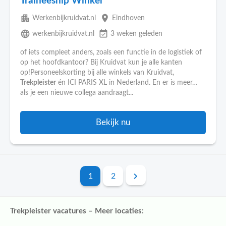
Traineeship Winkel
apartment
place
Werkenbijkruidvat.nl
Eindhoven
language
event_available
werkenbijkruidvat.nl
3 weken geleden
of iets compleet anders, zoals een functie in de logistiek of
op het hoofdkantoor? Bij Kruidvat kun je alle kanten
op!Personeelskorting bij alle winkels van Kruidvat,
Trekpleister
én ICI PARIS XL in Nederland. En er is meer…
als je een nieuwe collega aandraagt...
Bekijk nu
1
2
Trekpleister vacatures – Meer locaties: