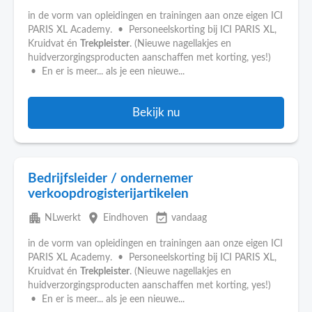
in de vorm van opleidingen en trainingen aan onze eigen ICI
PARIS XL Academy. • Personeelskorting bij ICI PARIS XL,
Kruidvat én
Trekpleister
. (Nieuwe nagellakjes en
huidverzorgingsproducten aanschaffen met korting, yes!)
• En er is meer... als je een nieuwe...
Bekijk nu
Bedrijfsleider / ondernemer
verkoopdrogisterijartikelen
apartment
place
event_available
NLwerkt
Eindhoven
vandaag
in de vorm van opleidingen en trainingen aan onze eigen ICI
PARIS XL Academy. • Personeelskorting bij ICI PARIS XL,
Kruidvat én
Trekpleister
. (Nieuwe nagellakjes en
huidverzorgingsproducten aanschaffen met korting, yes!)
• En er is meer... als je een nieuwe...