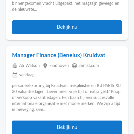
binnengekomen vracht uitgepakt, het magazijn geveegd en
de nieuwste...
Bekijk nu
Manager Finance (Benelux) Kruidvat
apartment
place
language
AS Watson
Eindhoven
jmmst.com
event_available
vandaag
personeelskorting bij Kruidvat,
Trekpleister
en ICI PARIS XL!
30 vakantiedagen. Liever meer vrije tijd of extra geld? Koop
of verkoop vakantiedagen. Een baan bij een succesvolle
internationale organisatie met mooie merken. We zijn altijd
in beweging, saai...
Bekijk nu