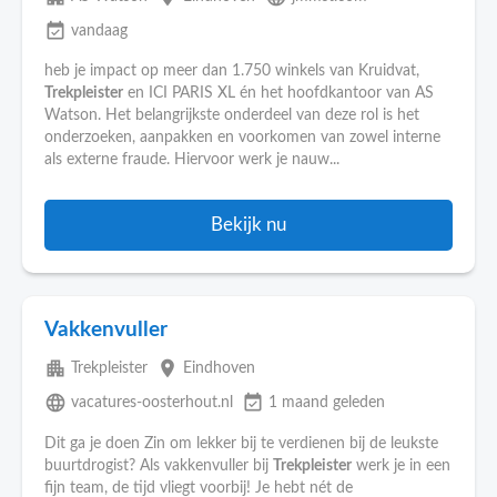
event_available
vandaag
heb je impact op meer dan 1.750 winkels van Kruidvat,
Trekpleister
en ICI PARIS XL én het hoofdkantoor van AS
Watson. Het belangrijkste onderdeel van deze rol is het
onderzoeken, aanpakken en voorkomen van zowel interne
als externe fraude. Hiervoor werk je nauw...
Bekijk nu
Vakkenvuller
apartment
place
Trekpleister
Eindhoven
language
event_available
vacatures-oosterhout.nl
1 maand geleden
Dit ga je doen Zin om lekker bij te verdienen bij de leukste
buurtdrogist? Als vakkenvuller bij
Trekpleister
werk je in een
fijn team, de tijd vliegt voorbij! Je hebt nét de