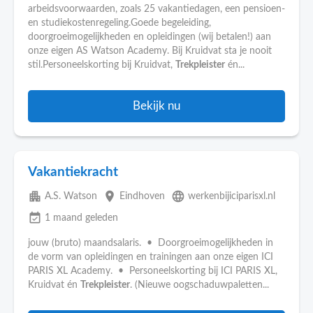
arbeidsvoorwaarden, zoals 25 vakantiedagen, een pensioen-
en studiekostenregeling.Goede begeleiding,
doorgroeimogelijkheden en opleidingen (wij betalen!) aan
onze eigen AS Watson Academy. Bij Kruidvat sta je nooit
stil.Personeelskorting bij Kruidvat,
Trekpleister
én...
Bekijk nu
Vakantiekracht
apartment
place
language
A.S. Watson
Eindhoven
werkenbijiciparisxl.nl
event_available
1 maand geleden
jouw (bruto) maandsalaris. • Doorgroeimogelijkheden in
de vorm van opleidingen en trainingen aan onze eigen ICI
PARIS XL Academy. • Personeelskorting bij ICI PARIS XL,
Kruidvat én
Trekpleister
. (Nieuwe oogschaduwpaletten...