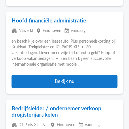
Hoofd financiële administratie
apartment
place
event_available
NLwerkt
Eindhoven
vandaag
en beschik je over een leaseauto. Plus personeelskorting bij
Kruidvat,
Trekpleister
en ICI PARIS XL! • 30
vakantiedagen. Liever meer vrije tijd of extra geld? Koop of
verkoop vakantiedagen. • Een baan bij een succesvolle
internationale organisatie met mooie...
Bekijk nu
Bedrijfsleider / ondernemer verkoop
drogisterijartikelen
apartment
place
event_available
ICI Paris XL - NL
Eindhoven
vandaag