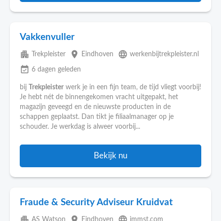
Vakkenvuller
apartment
place
language
Trekpleister
Eindhoven
werkenbijtrekpleister.nl
event_available
6 dagen geleden
bij
Trekpleister
werk je in een fijn team, de tijd vliegt voorbij!
Je hebt nét de binnengekomen vracht uitgepakt, het
magazijn geveegd en de nieuwste producten in de
schappen geplaatst. Dan tikt je filiaalmanager op je
schouder. Je werkdag is alweer voorbij...
Bekijk nu
Fraude & Security Adviseur Kruidvat
apartment
place
language
AS Watson
Eindhoven
jmmst.com