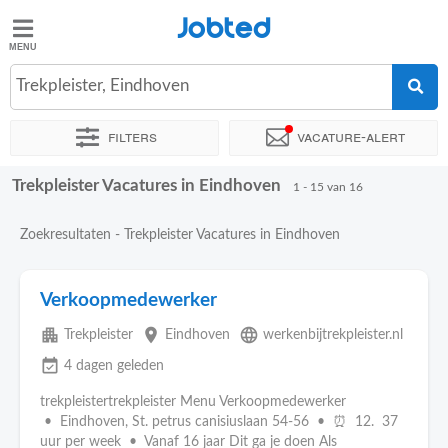
Jobted
Jobted
Vacatures
Trekpleister, Eindhoven
Filters
Vacature-alert
Salarissen
Trekpleister Vacatures in Eindhoven
Sorteer op
Exacte locatie
Bedrijf
Soort dienstverband
1 - 15 van 16
Zoekresultaten - Trekpleister Vacatures in Eindhoven
Verkoopmedewerker
apartment
place
language
Trekpleister
Eindhoven
werkenbijtrekpleister.nl
event_available
4 dagen geleden
trekpleistertrekpleister Menu Verkoopmedewerker
• Eindhoven, St. petrus canisiuslaan 54-56 • ⏰ 12. 37
uur per week • Vanaf 16 jaar Dit ga je doen Als