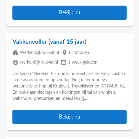
Bekijk nu
Vakkenvuller (vanaf 15 jaar)
apartment
place
Werkenbijkruidvat.nl
Eindhoven
language
event_available
werkenbijkruidvat.nl
1 week geleden
verdienen? Bereken hieronder hoeveel precies.Extra cashen
in de avonduren én op zondag!Nog meer moneys:
personeelskorting bij Kruidvat,
Trekpleister
én ICI PARIS XL.
En leuke aanbiedingen en kortingen bij tal van winkels,
webshops, pretparken en meer.Heb jij...
Bekijk nu