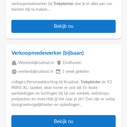
verkoopmedewerker bij
Trekpleister
doe je er alles aan om
klanten blij te maken...
Bekijk nu
Verkoopmedewerker (bijbaan)
apartment
place
Werkenbijkruidvat.nl
Eindhoven
language
event_available
werkenbijkruidvat.nl
1 week geleden
collega’s.Personeelskorting bij Kruidvat,
Trekpleister
én ICI
PARIS XL. Jazeker, deze horen er ook bij! En leuke
aanbiedingen en kortingen bij tal van winkels, webshops,
pretparken en meer.Heb jij het naar je zin? Dan zijn er volop
doorgroeimogelijkheden en opleidingen...
Bekijk nu