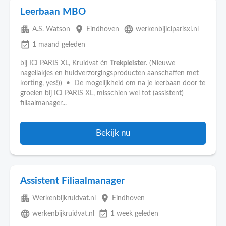
Leerbaan MBO
apartment
place
language
A.S. Watson
Eindhoven
werkenbijiciparisxl.nl
event_available
1 maand geleden
bij ICI PARIS XL, Kruidvat én
Trekpleister
. (Nieuwe
nagellakjes en huidverzorgingsproducten aanschaffen met
korting, yes!)) • De mogelijkheid om na je leerbaan door te
groeien bij ICI PARIS XL, misschien wel tot (assistent)
filiaalmanager...
Bekijk nu
Assistent Filiaalmanager
apartment
place
Werkenbijkruidvat.nl
Eindhoven
language
event_available
werkenbijkruidvat.nl
1 week geleden