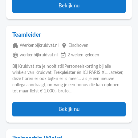
Bekijk nu
Teamleider
apartment
place
Werkenbijkruidvat.nl
Eindhoven
language
event_available
werkenbijkruidvat.nl
2 weken geleden
Bij Kruidvat sta je nooit stil!Personeelskorting bij alle
winkels van Kruidvat,
Trekpleister
én ICI PARIS XL. Jazeker,
deze horen er ook bij!En er is meer… als je een nieuwe
collega aandraagt, ontvang je een bonus die kan oplopen
tot maar liefst € 1.000,- bruto...
Bekijk nu