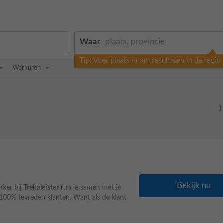
Waar
Tip: Voer plaats in om resultaten in de regi
Werkuren
1
Bekijk nu
rker bij
Trekpleister
run je samen met je
r 100% tevreden klanten. Want als de klant