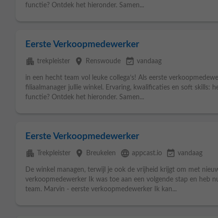
functie? Ontdek het hieronder. Samen...
Eerste Verkoopmedewerker
apartment
place
event_available
trekpleister
Renswoude
vandaag
in een hecht team vol leuke collega’s! Als eerste verkoopmedewe
filiaalmanager jullie winkel. Ervaring, kwalificaties en soft skills: 
functie? Ontdek het hieronder. Samen...
Eerste Verkoopmedewerker
apartment
place
language
event_available
Trekpleister
Breukelen
appcast.io
vandaag
De winkel managen, terwijl je ook de vrijheid krijgt om met nieu
verkoopmedewerker Ik was toe aan een volgende stap en heb n
team. Marvin - eerste verkoopmedewerker Ik kan...