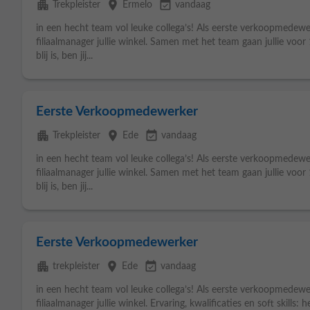
apartment
place
event_available
Trekpleister
Ermelo
vandaag
in een hecht team vol leuke collega’s! Als eerste verkoopmedewe
filiaalmanager jullie winkel. Samen met het team gaan jullie voo
blij is, ben jij...
Eerste Verkoopmedewerker
apartment
place
event_available
Trekpleister
Ede
vandaag
in een hecht team vol leuke collega’s! Als eerste verkoopmedewe
filiaalmanager jullie winkel. Samen met het team gaan jullie voo
blij is, ben jij...
Eerste Verkoopmedewerker
apartment
place
event_available
trekpleister
Ede
vandaag
in een hecht team vol leuke collega’s! Als eerste verkoopmedewe
filiaalmanager jullie winkel. Ervaring, kwalificaties en soft skills: 