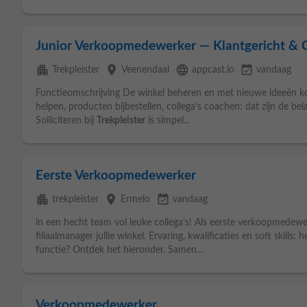
Junior Verkoopmedewerker — Klantgericht &
apartment
place
language
event_available
Trekpleister
Veenendaal
appcast.io
vandaag
Functieomschrijving De winkel beheren en met nieuwe ideeën k
helpen, producten bijbestellen, collega’s coachen: dat zijn de bela
Solliciteren bij
Trekpleister
is simpel...
Eerste Verkoopmedewerker
apartment
place
event_available
trekpleister
Ermelo
vandaag
in een hecht team vol leuke collega’s! Als eerste verkoopmedewe
filiaalmanager jullie winkel. Ervaring, kwalificaties en soft skills: 
functie? Ontdek het hieronder. Samen...
Verkoopmedewerker