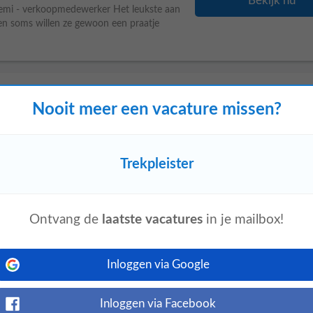
Bekijk nu
. Demi - verkoopmedewerker Het leukste aan
 en soms willen ze gewoon een praatje
Nooit meer een vacature missen?
Bekijk nu
rker bij
Trekpleister
run je samen met je
heeft u alles in huis om te slagen in deze
Trekpleister
Ontvang de
laatste vacatures
in je mailbox!
leden
Inloggen via Google
Bekijk nu
rker bij
Trekpleister
run je samen met je
heeft u alles in huis om te slagen in deze
Inloggen via Facebook