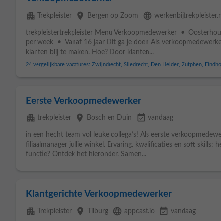
apartment
place
language
Trekpleister
Bergen op Zoom
werkenbijtrekpleister.n
trekpleistertrekpleister Menu Verkoopmedewerker • Oosterh
per week • Vanaf 16 jaar Dit ga je doen Als verkoopmedewerke
klanten blij te maken. Hoe? Door klanten...
24 vergelijkbare vacatures: Zwijndrecht, Sliedrecht, Den Helder, Zutphen, Eindho
Eerste Verkoopmedewerker
apartment
place
event_available
trekpleister
Bosch en Duin
vandaag
in een hecht team vol leuke collega’s! Als eerste verkoopmedewe
filiaalmanager jullie winkel. Ervaring, kwalificaties en soft skills: 
functie? Ontdek het hieronder. Samen...
Klantgerichte Verkoopmedewerker
apartment
place
language
event_available
Trekpleister
Tilburg
appcast.io
vandaag