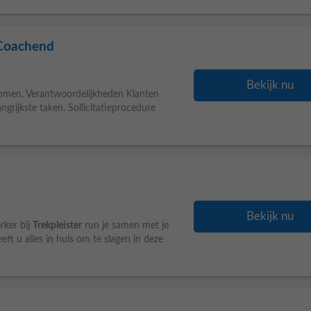
 Coachend
Bekijk nu
omen. Verantwoordelijkheden Klanten
ngrijkste taken. Sollicitatieprocedure
Bekijk nu
rker bij
Trekpleister
run je samen met je
heeft u alles in huis om te slagen in deze