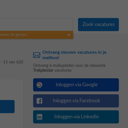
o weer te geven
Ontvang nieuwe vacatures in je
mailbox!
 - 15 van 620
Ontvang e-mailupdates voor de nieuwste
Trekpleister
vacatures
Inloggen via Google
Inloggen via Facebook
Inloggen via Linkedin