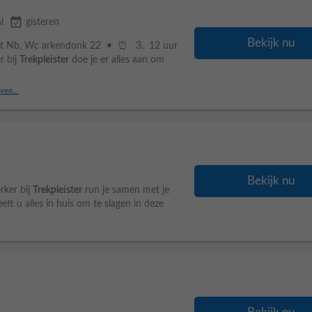
event_available
l
gisteren
Bekijk nu
out Nb, Wc arkendonk 22 • ⏰ 3. 12 uur
r bij
Trekpleister
doe je er alles aan om
ven...
Bekijk nu
rker bij
Trekpleister
run je samen met je
heeft u alles in huis om te slagen in deze