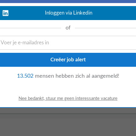
Inloggen via Linkedin
of
Bekijk nu
13.502
mensen hebben zich al aangemeld!
Bekijk nu
t om met nieuwe ideeën te komen. Wat je
ga’s coachen Wat wij zoeken • Ervaring