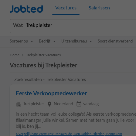
Jobted
Vacatures
Salarissen
Wat
Sorteer op
Bedrijf
Uitzendbureau
Soort dienstverband
>
Home
Trekpleister Vacatures
Vacatures bij Trekpleister
Zoekresultaten - Trekpleister Vacatures
Eerste Verkoopmedewerker
apartment
place
event_available
Trekpleister
Nederland
vandaag
in een hecht team vol leuke collega’s! Als eerste verkoopmedewe
filiaalmanager jullie winkel. Samen met het team gaan jullie voo
blij is, ben jij...
4 vergelijkbare vacatures: Renswoude, Den Dolder, Hierden, Bennekom