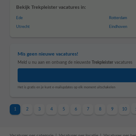
Bekijk Trekpleister vacatures in:
Ede
Rotterdam
Utrecht
Eindhoven
Mis geen nieuwe vacatures!
Meld u nu aan en ontvang de nieuwste
Trekpleister
vacatures
Het is gratis en je kunt e-mailupdates op elk moment uitschakelen
1
2
3
4
5
6
7
8
9
10