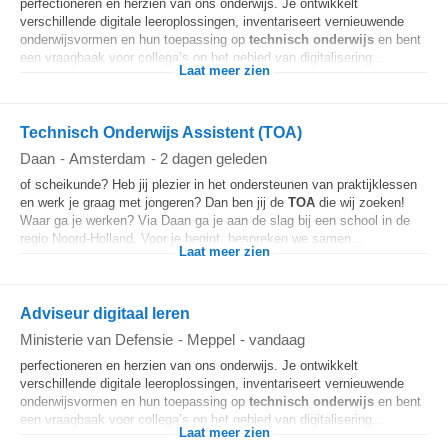
perfectioneren en herzien van ons onderwijs. Je ontwikkelt
verschillende digitale leeroplossingen, inventariseert vernieuwende
onderwijsvormen en hun toepassing op
technisch onderwijs
en bent
een vraagbaak voor collega’s op het gebied van digitalisering...
Laat meer zien
Technisch Onderwijs Assistent (TOA)
Daan
-
Amsterdam
-
2 dagen geleden
of scheikunde? Heb jij plezier in het ondersteunen van praktijklessen
en werk je graag met jongeren? Dan ben jij de
TOA
die wij zoeken!
Waar ga je werken? Via Daan ga je aan de slag bij een school in de
regio Noord-Holland. Voor je begint, bespreken we samen...
Laat meer zien
Adviseur digitaal leren
Ministerie van Defensie
-
Meppel
-
vandaag
perfectioneren en herzien van ons onderwijs. Je ontwikkelt
verschillende digitale leeroplossingen, inventariseert vernieuwende
onderwijsvormen en hun toepassing op
technisch onderwijs
en bent
een vraagbaak voor collega’s op het gebied van digitalisering...
Laat meer zien