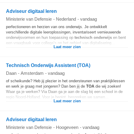
Adviseur digitaal leren
Ministerie van Defensie
-
Nederland
-
vandaag
perfectioneren en herzien van ons onderwijs. Je ontwikkelt
verschillende digitale leeroplossingen, inventariseert vernieuwende
onderwijsvormen en hun toepassing op
technisch onderwijs
en bent
een vraagbaak voor collega’s op het gebied van digitalisering...
Laat meer zien
Technisch Onderwijs Assistent (TOA)
Daan
-
Amsterdam
-
vandaag
of scheikunde? Heb jij plezier in het ondersteunen van praktijklessen
en werk je graag met jongeren? Dan ben jij de
TOA
die wij zoeken!
Waar ga je werken? Via Daan ga je aan de slag bij een school in de
regio Noord-Holland. Voor je begint, bespreken we samen...
Laat meer zien
Adviseur digitaal leren
Ministerie van Defensie
-
Hoogeveen
-
vandaag