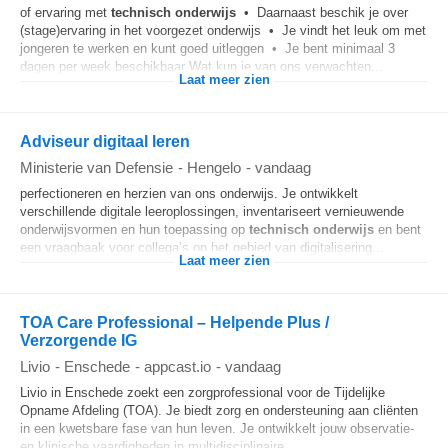
of ervaring met
technisch onderwijs
• Daarnaast beschik je over
(stage)ervaring in het voorgezet onderwijs • Je vindt het leuk om met
jongeren te werken en kunt goed uitleggen • Je bent minimaal 3
dagen per week beschikbaar Wat kun je van ons verwachten...
Laat meer zien
Adviseur digitaal leren
Ministerie van Defensie
-
Hengelo
-
vandaag
perfectioneren en herzien van ons onderwijs. Je ontwikkelt
verschillende digitale leeroplossingen, inventariseert vernieuwende
onderwijsvormen en hun toepassing op
technisch onderwijs
en bent
een vraagbaak voor collega’s op het gebied van digitalisering...
Laat meer zien
TOA Care Professional – Helpende Plus /
Verzorgende IG
Livio
-
Enschede
-
appcast.io
-
vandaag
Livio in Enschede zoekt een zorgprofessional voor de Tijdelijke
Opname Afdeling (TOA). Je biedt zorg en ondersteuning aan cliënten
in een kwetsbare fase van hun leven. Je ontwikkelt jouw observatie-
en klinische vaardigheden in multidisciplinaire...