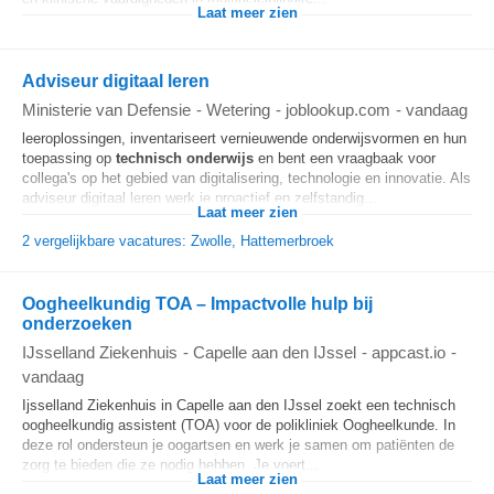
Laat meer zien
Adviseur digitaal leren
Ministerie van Defensie
-
Wetering
-
joblookup.com
-
vandaag
leeroplossingen, inventariseert vernieuwende onderwijsvormen en hun
toepassing op
technisch onderwijs
en bent een vraagbaak voor
collega's op het gebied van digitalisering, technologie en innovatie. Als
adviseur digitaal leren werk je proactief en zelfstandig...
Laat meer zien
2 vergelijkbare vacatures: Zwolle, Hattemerbroek
Oogheelkundig TOA – Impactvolle hulp bij
onderzoeken
IJsselland Ziekenhuis
-
Capelle aan den IJssel
-
appcast.io
-
vandaag
Ijsselland Ziekenhuis in Capelle aan den IJssel zoekt een technisch
oogheelkundig assistent (TOA) voor de polikliniek Oogheelkunde. In
deze rol ondersteun je oogartsen en werk je samen om patiënten de
zorg te bieden die ze nodig hebben. Je voert...
Laat meer zien