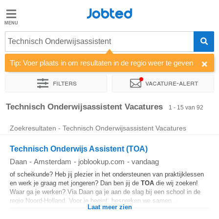
Jobted
Jobted
Vacatures
Technisch Onderwijsassistent
Tip: Voer plaats in om resultaten in de regio weer te geven
Salarissen
Filters
Vacature-alert
Sorteer op
Bedrijf
Uitzendbureau
Soort dienstverband
Technisch Onderwijsassistent Vacatures
1 - 15 van 92
Zoekresultaten - Technisch Onderwijsassistent Vacatures
Technisch Onderwijs Assistent (TOA)
Daan
-
Amsterdam
-
joblookup.com
-
vandaag
of scheikunde? Heb jij plezier in het ondersteunen van praktijklessen
en werk je graag met jongeren? Dan ben jij de
TOA
die wij zoeken!
Waar ga je werken? Via Daan ga je aan de slag bij een school in de
regio Noord-Holland. Voor je begint, bespreken we samen...
Laat meer zien