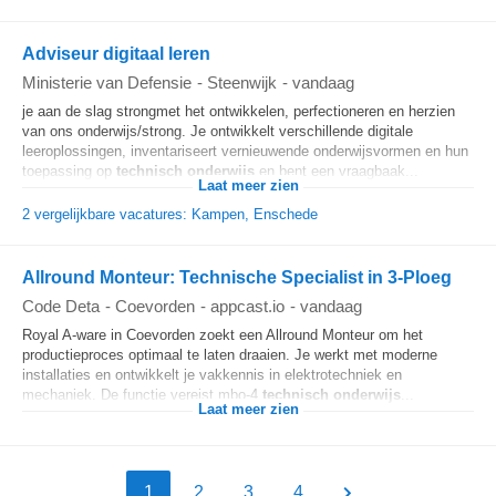
Adviseur digitaal leren
Ministerie van Defensie
-
Steenwijk
-
vandaag
je aan de slag strongmet het ontwikkelen, perfectioneren en herzien
van ons onderwijs/strong. Je ontwikkelt verschillende digitale
leeroplossingen, inventariseert vernieuwende onderwijsvormen en hun
toepassing op
technisch onderwijs
en bent een vraagbaak...
Laat meer zien
2 vergelijkbare vacatures: Kampen, Enschede
Allround Monteur: Technische Specialist in 3-Ploeg
Code Deta
-
Coevorden
-
appcast.io
-
vandaag
Royal A-ware in Coevorden zoekt een Allround Monteur om het
productieproces optimaal te laten draaien. Je werkt met moderne
installaties en ontwikkelt je vakkennis in elektrotechniek en
mechaniek. De functie vereist mbo-4
technisch onderwijs
...
Laat meer zien
1
2
3
4