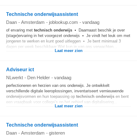
Technische onderwijsassistent
Daan
-
Amsterdam
-
joblookup.com
-
vandaag
of ervaring met
technisch onderwijs
• Daarnaast beschik je over
(stage)ervaring in het voorgezet onderwijs • Je vindt het leuk om met
jongeren te werken en kunt goed uitleggen • Je bent minimaal 3
dagen per week beschikbaar Wat kun je van ons verwachten...
Laat meer zien
Adviseur ict
NLwerkt
-
Den Helder
-
vandaag
perfectioneren en herzien van ons onderwijs. Je ontwikkelt
verschillende digitale leeroplossingen, inventariseert vernieuwende
onderwijsvormen en hun toepassing op
technisch onderwijs
en bent
een vraagbaak voor collega’s op het gebied van digitalisering...
Laat meer zien
Technische onderwijsassistent
Daan
-
Amsterdam
-
gisteren