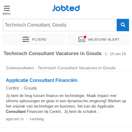
Jobted
Jobted
Vacatures
Technisch Consultant, Gouda
Filters
Vacature-alert
Salarissen
Sorteer op
Exacte locatie
Bedrijf
Uitzendbureau
Soo
Technisch Consultant Vacatures in Gouda
1 - 15 van 18
Zoekresultaten - Technisch Consultant Vacatures in Gouda
Applicatie Consultant Financiën
Centric
-
Gouda
Jij bent de brug tussen finance en technologie. Maak impact met
slimme oplossingen en groei in een dynamische omgeving! Werken op
het snijvlak van technologie en business: het kan als Applicatie
Consultant
Financien bij Centric. Jij bent de schakel...
appcast.io
-
vandaag