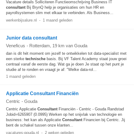
Vacature details Solliciteren Functieomschrijving Business IT
consultant
Bij BrynQ help je organisaties om hun HR en
payrollsystemen slim met elkaar te verbinden. Als Business...
werkenbijsalure.nl
-
1 maand geleden
Junior data consultant
Veneficus
-
Rotterdam
, 19 km van Gouda
dan is dit hét moment om jezelf te ontwikkelen tot data-specialist met
een sterke
technische
basis. Bij VF Talent Academy staat jouw groei
centraal vanaf de eerste dag. Wat ga je doen Je staat op het punt je
studie af te ronden en vraagt je af: "Welke data-rol...
1 maand geleden
Applicatie Consultant Financiën
Centric
-
Gouda
Centric Applicatie
Consultant
Financiën - Centric - Gouda Randstad
Jobid=6265907 (0.0995) Werken op het snijvlak van technologie en
business: het kan als Applicatie
Consultant
Financien bij Centric. Jij
bent de schakel tussen onze klanten...
vacatures-gouda.nl
-
2 weken geleden