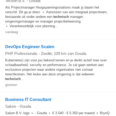
Tecson B.V.
-
Gouda
Als Projectmanager Hoogspanningsstations maak jij daarin het
verschil. Dit ga je doen: • Aansturen van een integraal projectteam,
bestaande uit onder andere een
technisch
manager,
omgevingsmanager en manager projectbeheersing.
• Verantwoordelijk voor planning...
vandaag
DevOps Engineer Scalen
PHP Professionals
-
Zwolle
, 109 km van Gouda
Kubernetes) zijn voor jou bekend terrein en je denkt actief mee over
schaalbaarheid, security en performance. Je zal gaan werken aan
exclusieve projecten waar andere organisaties niet zomaar
terechkomen. Het leuke aan deze omgeving is dat iedereen
technisch
...
gisteren
Business IT Consultant
Salure
-
Gouda
Salure B.V. logo • - Gouda • € 3.540 - € 5.350 per maand • BrynQ