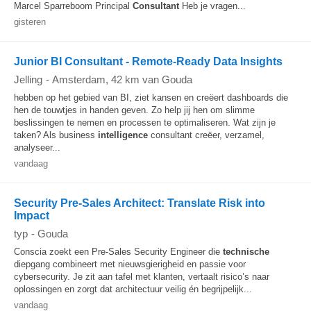
Marcel Sparreboom Principal
Consultant
Heb je vragen...
gisteren
Junior BI Consultant - Remote-Ready Data Insights
Jelling
-
Amsterdam
, 42 km van Gouda
hebben op het gebied van BI, ziet kansen en creëert dashboards die
hen de touwtjes in handen geven. Zo help jij hen om slimme
beslissingen te nemen en processen te optimaliseren. Wat zijn je
taken? Als business
intelligence
consultant creëer, verzamel,
analyseer...
vandaag
Security Pre-Sales Architect: Translate Risk into
Impact
typ
-
Gouda
Conscia zoekt een Pre-Sales Security Engineer die
technische
diepgang combineert met nieuwsgierigheid en passie voor
cybersecurity. Je zit aan tafel met klanten, vertaalt risico’s naar
oplossingen en zorgt dat architectuur veilig én begrijpelijk...
vandaag