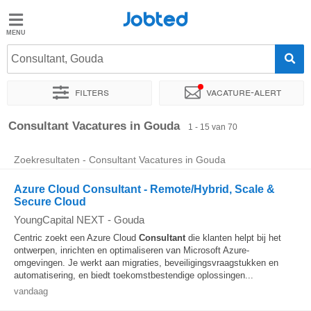
Jobted
Jobted
Vacatures
Consultant, Gouda
Filters
Vacature-alert
Salarissen
Sorteer op
Exacte locatie
Bedrijf
Uitzendbureau
Soo
Consultant Vacatures in Gouda
1 - 15 van 70
Zoekresultaten - Consultant Vacatures in Gouda
Azure Cloud Consultant - Remote/Hybrid, Scale &
Secure Cloud
YoungCapital NEXT
-
Gouda
Centric zoekt een Azure Cloud
Consultant
die klanten helpt bij het
ontwerpen, inrichten en optimaliseren van Microsoft Azure-
omgevingen. Je werkt aan migraties, beveiligingsvraagstukken en
automatisering, en biedt toekomstbestendige oplossingen...
vandaag