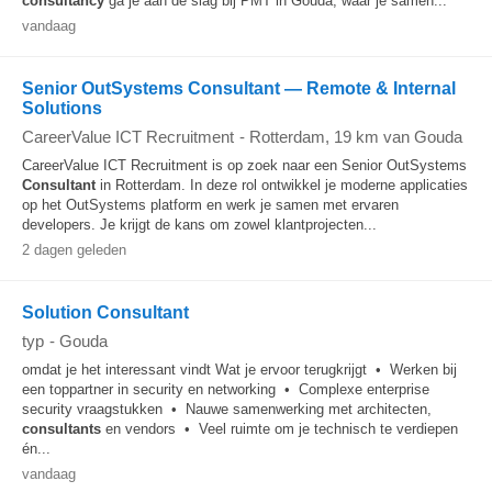
consultancy
ga je aan de slag bij PMT in Gouda, waar je samen...
vandaag
Senior OutSystems Consultant — Remote & Internal
Solutions
CareerValue ICT Recruitment
-
Rotterdam
, 19 km van Gouda
CareerValue ICT Recruitment is op zoek naar een Senior OutSystems
Consultant
in Rotterdam. In deze rol ontwikkel je moderne applicaties
op het OutSystems platform en werk je samen met ervaren
developers. Je krijgt de kans om zowel klantprojecten...
2 dagen geleden
Solution Consultant
typ
-
Gouda
omdat je het interessant vindt Wat je ervoor terugkrijgt • Werken bij
een toppartner in security en networking • Complexe enterprise
security vraagstukken • Nauwe samenwerking met architecten,
consultants
en vendors • Veel ruimte om je technisch te verdiepen
én...
vandaag