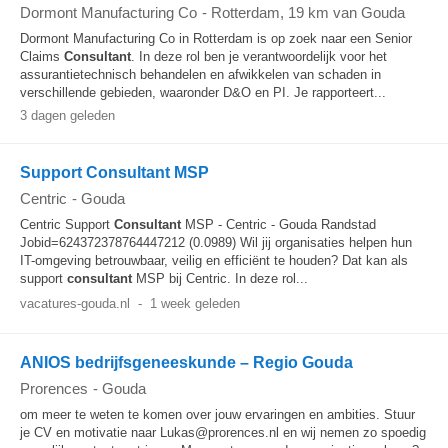
Dormont Manufacturing Co
-
Rotterdam
, 19 km van Gouda
Dormont Manufacturing Co in Rotterdam is op zoek naar een Senior
Claims
Consultant
. In deze rol ben je verantwoordelijk voor het
assurantietechnisch behandelen en afwikkelen van schaden in
verschillende gebieden, waaronder D&O en PI. Je rapporteert...
3 dagen geleden
Support Consultant MSP
Centric
-
Gouda
Centric Support
Consultant
MSP - Centric - Gouda Randstad
Jobid=624372378764447212 (0.0989) Wil jij organisaties helpen hun
IT-omgeving betrouwbaar, veilig en efficiënt te houden? Dat kan als
support
consultant
MSP bij Centric. In deze rol...
vacatures-gouda.nl
-
1 week geleden
ANIOS bedrijfsgeneeskunde – Regio Gouda
Prorences
-
Gouda
om meer te weten te komen over jouw ervaringen en ambities. Stuur
je CV en motivatie naar Lukas@prorences.nl en wij nemen zo spoedig